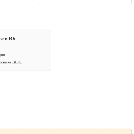
ье и Юг
дня
оставка СДЭК.