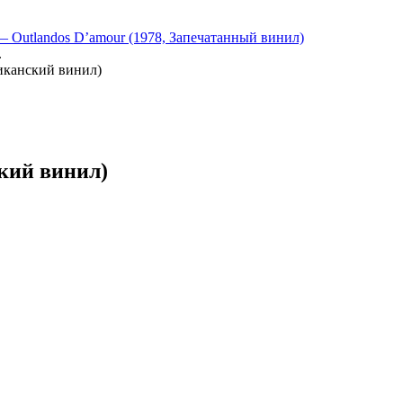
 — Outlandos D’amour (1978, Запечатанный винил)
.
риканский винил)
ский винил)