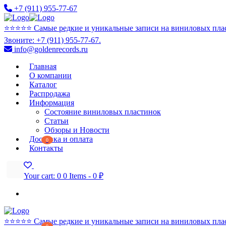
+7 (911) 955-77-67
⭐️⭐️⭐️⭐️⭐️ Самые редкие и уникальные записи на виниловых пла
Звоните: +7 (911) 955-77-67.
info@goldenrecords.ru
Главная
О компании
Каталог
Распродажа
Информация
Состояние виниловых пластинок
Статьи
Обзоры и Новости
Доставка и оплата
0
Контакты
Your cart:
0
0 Items
-
0 ₽
⭐️⭐️⭐️⭐️⭐️ Самые редкие и уникальные записи на виниловых пла