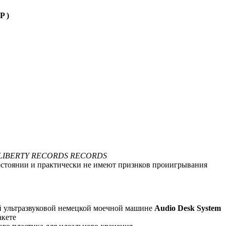
P )
LIBERTY RECORDS
RECORDS
состоянии и практически не имеют признков проиигрывания
й ультразвуковой немецкой моечной машине
Audio Desk System
акете