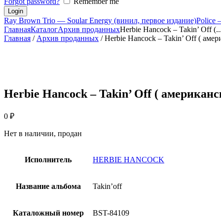
Forgot password?
Remember me
Ray Brown Trio — Soular Energy (винил, первое издание)
Police
Главная
Каталог
Архив проданных
Herbie Hancock – Takin’ Off (..
Главная
/
Архив проданных
/ Herbie Hancock – Takin’ Off ( аме
Herbie Hancock – Takin’ Off ( американ
0
₽
Нет в наличии, продан
Исполнитель
HERBIE HANCOCK
Название альбома
Takin’off
Каталожный номер
BST-84109