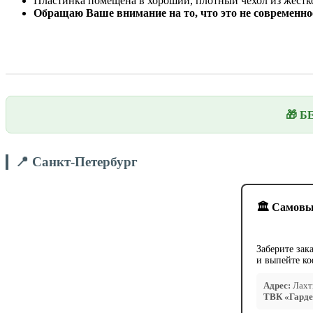
Пластинка помещена в хороший, плотный чехол из жестко
Обращаю Ваше внимание на то, что это не современное
🎁 Б
📍 Санкт-Петербург
🏛️ Самовы
Заберите зак
и выпейте ко
Адрес:
Лахти
ТВК «Гарде