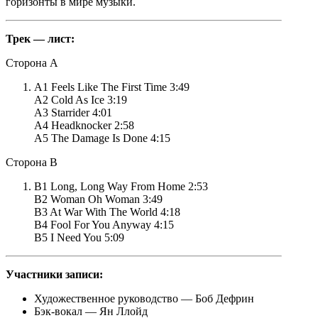
горизонты в мире музыки.
Трек — лист:
Сторона A
A1 Feels Like The First Time 3:49
A2 Cold As Ice 3:19
A3 Starrider 4:01
A4 Headknocker 2:58
A5 The Damage Is Done 4:15
Сторона B
B1 Long, Long Way From Home 2:53
B2 Woman Oh Woman 3:49
B3 At War With The World 4:18
B4 Fool For You Anyway 4:15
B5 I Need You 5:09
Участники записи:
Художественное руководство — Боб Дефрин
Бэк-вокал — Ян Ллойд