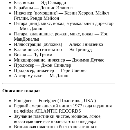
Бас, вокал — Эд Гальярди
Барабаны — Деннис Эллиотт
Инженер [помощник] — Кевин Херрон, Майкл
Гетлин, Рэнди Мэйсон
Гитара [лид], микс, вокал, музыкальный директор
— Мик Джонс
Гитара, клавишные, рожки, микс, вокал — Иэн
МакДональд
Иллюстрация [обложка] — Алекс Гнидзейко
Клавишные, синтезатор — Эл Гринвуд
Вокал — Лу Грэмм
Микширование, инженер — Джимми Дуглас
Продюсер — Джон Синклер
Продюсер, инженер — Гэри Лайонс
Автор музыки — М. Джонс
Описание
товара:
Foreigner — Foreigner ( Пластинка, USA )
Редкий американский винил 1977 года изданния
на лейбле ATLANTIC RECORDS
Звучание пластинки чистое, мощное, ясное,
воссоздающее все нюансы этого шедевра
Виниловая пластинка была запечатанна в