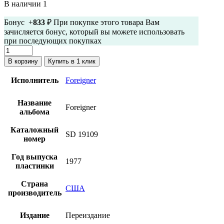
В наличии 1
Бонус +
833
₽ При покупке этого товара Вам
зачисляется бонус, который вы можете использовать
при последующих покупках
Количество
товара
В корзину
Купить в 1 клик
Foreigner
-
Исполнитель
Foreigner
Foreigner
(винил,
Название
США)
Foreigner
альбома
Каталожный
SD 19109
номер
Год выпуска
1977
пластинки
Страна
США
производитель
Издание
Переиздание