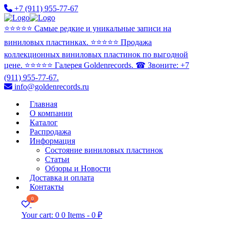
+7 (911) 955-77-67
⭐️⭐️⭐️⭐️⭐️ Самые редкие и уникальные записи на
виниловых пластинках. ⭐️⭐️⭐️⭐️⭐️ Продажа
коллекционных виниловых пластинок по выгодной
цене. ⭐️⭐️⭐️⭐️⭐️ Галерея Goldenrecords. ☎ Звоните: +7
(911) 955-77-67.
info@goldenrecords.ru
Главная
О компании
Каталог
Распродажа
Информация
Состояние виниловых пластинок
Статьи
Обзоры и Новости
Доставка и оплата
Контакты
0
Your cart:
0
0 Items
-
0 ₽