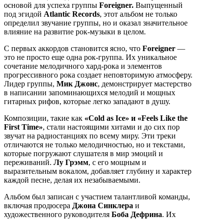
основой для успеха группы
Foreigner.
Выпущенный
под эгидой
Atlantic Records
, этот альбом не только
определил звучание группы, но и оказал значительное
влияние на развитие рок-музыки в целом.
С первых аккордов становится ясно, что
Foreigner
—
это не просто еще одна рок-группа. Их уникальное
сочетание мелодичного хард-рока и элементов
прогрессивного рока создает неповторимую атмосферу.
Лидер группы,
Мик Джонс
, демонстрирует мастерство
в написании запоминающихся мелодий и мощных
гитарных рифов, которые легко западают в душу.
Композиции, такие как
«Cold as Ice» и «Feels Like the
First Time»
, стали настоящими хитами и до сих пор
звучат на радиостанциях по всему миру. Эти треки
отличаются не только мелодичностью, но и текстами,
которые погружают слушателя в мир эмоций и
переживаний.
Лу Грэмм
, с его мощным и
выразительным вокалом, добавляет глубину и характер
каждой песне, делая их незабываемыми.
Альбом был записан с участием талантливой команды,
включая продюсера
Джона Синклера
и
художественного руководителя
Боба Дефрина
. Их