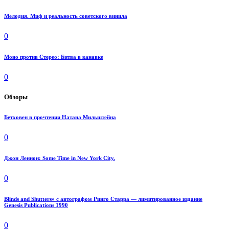
Мелодия. Миф и реальность советского винила
0
Моно против Стерео: Битва в канавке
0
Обзоры
Бетховен в прочтении Натана Мильштейна
0
Джон Леннон: Some Time in New York City.
0
Blinds and Shutters» с автографом Ринго Старра — лимитированное издание
Genesis Publications 1990
0