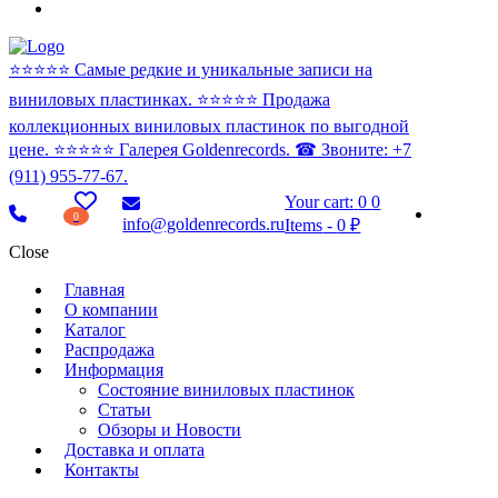
⭐️⭐️⭐️⭐️⭐️ Самые редкие и уникальные записи на
виниловых пластинках. ⭐️⭐️⭐️⭐️⭐️ Продажа
коллекционных виниловых пластинок по выгодной
цене. ⭐️⭐️⭐️⭐️⭐️ Галерея Goldenrecords. ☎ Звоните: +7
(911) 955-77-67.
Your cart:
0
0
0
info@goldenrecords.ru
Items
-
0 ₽
Close
Главная
О компании
Каталог
Распродажа
Информация
Состояние виниловых пластинок
Статьи
Обзоры и Новости
Доставка и оплата
Контакты