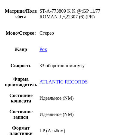
Матрица/Поле
ST-A-773809 K K @tGP 11/77
сбега
ROMAN J △22307 (6) (PR)
Моно/Стерео:
Стерео
Жанр
Рок
Скорость
33 оборотов в минуту
Фирма
ATLANTIC RECORDS
производитель
Состояние
Идеальное (NM)
конверта
Состояние
Идеальное (NM)
записи
Формат
LP (Альбом)
пластинки