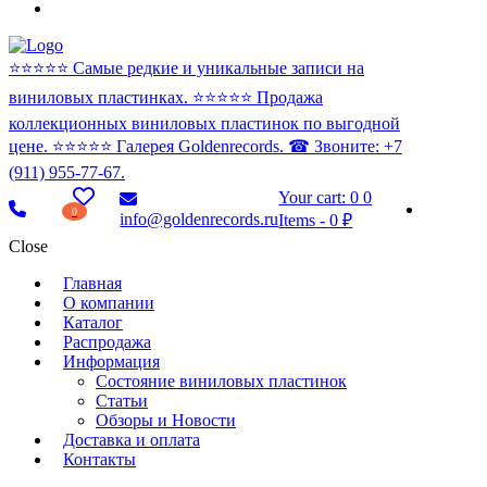
⭐️⭐️⭐️⭐️⭐️ Самые редкие и уникальные записи на
виниловых пластинках. ⭐️⭐️⭐️⭐️⭐️ Продажа
коллекционных виниловых пластинок по выгодной
цене. ⭐️⭐️⭐️⭐️⭐️ Галерея Goldenrecords. ☎ Звоните: +7
(911) 955-77-67.
Your cart:
0
0
0
info@goldenrecords.ru
Items
-
0 ₽
Close
Главная
О компании
Каталог
Распродажа
Информация
Состояние виниловых пластинок
Статьи
Обзоры и Новости
Доставка и оплата
Контакты