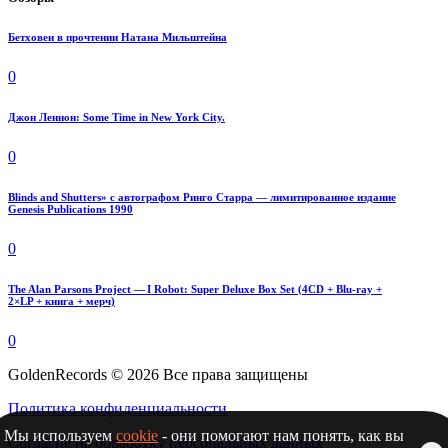
Бетховен в прочтении Натана Мильштейна
0
Джон Леннон: Some Time in New York City.
0
Blinds and Shutters» с автографом Ринго Старра — лимитированное издание
Genesis Publications 1990
0
The Alan Parsons Project — I Robot: Super Deluxe Box Set (4CD + Blu-ray +
2×LP + книга + мерч)
0
GoldenRecords © 2026 Все права защищены
Политика конфиденциальности
Мы используем
cookie
- они помогают нам понять, как вы
Согласие на обработку персональных данных