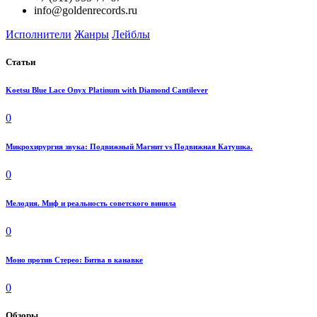
info@goldenrecords.ru
Исполнители
Жанры
Лейблы
Статьи
Koetsu Blue Lace Onyx Platinum with Diamond Cantilever
0
Микрохирургия звука: Подвижный Магнит vs Подвижная Катушка.
0
Мелодия. Миф и реальность советского винила
0
Моно против Стерео: Битва в канавке
0
Обзоры