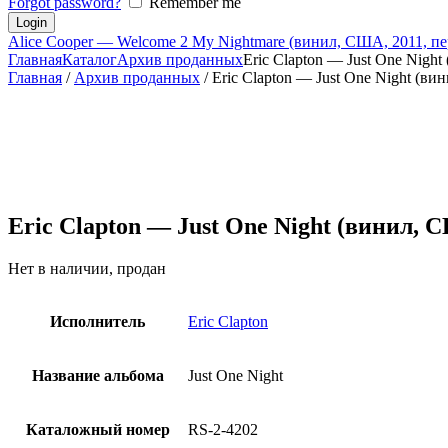
Forgot password?
Remember me
Alice Cooper — Welcome 2 My Nightmare (винил, США, 2011, пе
Главная
Каталог
Архив проданных
Eric Clapton — Just One Night 
Главная
/
Архив проданных
/ Eric Clapton — Just One Night (в
Eric Clapton — Just One Night (винил, 
Нет в наличии, продан
Исполнитель
Eric Clapton
Название альбома
Just One Night
Каталожный номер
RS-2-4202