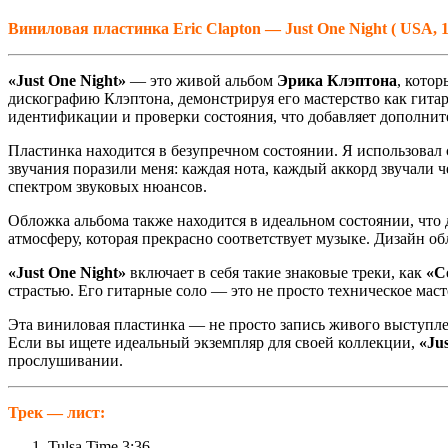
Виниловая пластинка Eric Clapton — Just One Night ( USA, 1st
«Just One Night»
— это живой альбом
Эрика Клэптона
, кото
дискографию Клэптона, демонстрируя его мастерство как гитар
идентификации и проверки состояния, что добавляет дополнит
Пластинка находится в безупречном состоянии. Я использовал
звучания поразили меня: каждая нота, каждый аккорд звучали 
спектром звуковых нюансов.
Обложка альбома также находится в идеальном состоянии, что
атмосферу, которая прекрасно соответствует музыке. Дизайн о
«Just One Night»
включает в себя такие знаковые треки, как
«C
страстью. Его гитарные соло — это не просто техническое маст
Эта виниловая пластинка — не просто запись живого выступл
Если вы ищете идеальный экземпляр для своей коллекции,
«Ju
прослушивании.
Трек — лист:
Tulsa Time 3:36