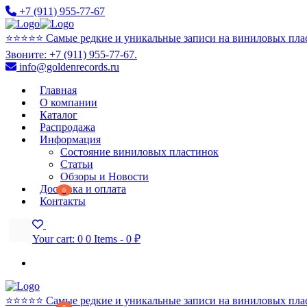
+7 (911) 955-77-67
⭐️⭐️⭐️⭐️⭐️ Самые редкие и уникальные записи на виниловых пла
Звоните: +7 (911) 955-77-67.
info@goldenrecords.ru
Главная
О компании
Каталог
Распродажа
Информация
Состояние виниловых пластинок
Статьи
Обзоры и Новости
Доставка и оплата
0
Контакты
Your cart:
0
0 Items
-
0 ₽
⭐️⭐️⭐️⭐️⭐️ Самые редкие и уникальные записи на виниловых пла