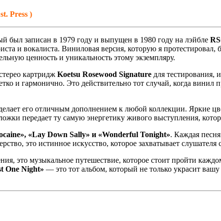
. Press )
рый был записан в 1979 году и выпущен в 1980 году на лэйбле
RS
иста и вокалиста. Виниловая версия, которую я протестировал, 
ельную ценность и уникальность этому экземпляру.
 стерео картридж
Koetsu Rosewood Signature
для тестирования, и
четко и гармонично. Это действительно тот случай, когда вини
 делает его отличным дополнением к любой коллекции. Яркие цв
бложки передает ту самую энергетику живого выступления, кото
ocaine», «Lay Down Sally» и «Wonderful Tonight»
. Каждая песн
ерство, это истинное искусство, которое захватывает слушателя 
ения, это музыкальное путешествие, которое стоит пройти кажд
st One Night»
— это тот альбом, который не только украсит ваш