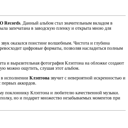
O Records
. Данный альбом стал значительным вкладом в
была запечатана в заводскую пленку и открыта мною для
 звук оказался поистине волшебным. Чистота и глубина
л превосходит цифровые форматы, позволяя насладиться полным
ета и выразительная фотография Клэптона на обложке создают
рую можно ощутить, слушая этот альбом.
я в исполнении
Клэптона
звучит с невероятной искренностью и
с первых аккордов.
ому поклоннику Клэптона и любителю качественной музыки.
у полку, но и подарит множество незабываемых моментов при