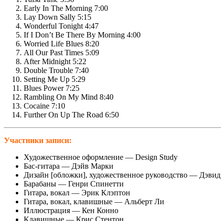
Early In The Morning 7:00
Lay Down Sally 5:15
Wonderful Tonight 4:47
If I Don’t Be There By Morning 4:00
Worried Life Blues 8:20
All Our Past Times 5:09
After Midnight 5:22
Double Trouble 7:40
Setting Me Up 5:29
Blues Power 7:25
Rambling On My Mind 8:40
Cocaine 7:10
Further On Up The Road 6:50
Участники записи:
Художественное оформление — Design Study
Бас-гитара — Дэйв Марки
Дизайн [обложки], художественное руководство — Дэви
Барабаны — Генри Спинетти
Гитара, вокал — Эрик Клэптон
Гитара, вокал, клавишные — Альберт Ли
Иллюстрация — Кен Конно
Клавишные — Крис Стентон