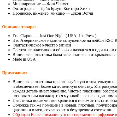
Микширование — Фил Чепмен
Фотография — Дэйв Браун, Коитиро Хики
Продюсер, инженер, микшер — Джон Эстли
Описание товара:
Eric Clapton — Just One Night ( USA, 1st. Press )
Это Американское издание выпущенное на лэйбле RSO Re
Фантастическое качество записи
Состояние пластинки и обложки находится в идеальном 
Виниловая пластинка была запечатанная и открывалась 
Made in USA
Примечание:
Виниловая пластинка прошла глубокую и тщательную оч
и обеспечивает более качественную очистку. Ультразвуко
каждая деталь имеет значение. Чистые пластинки обеспеч
позволяет вам наслаждаться музыкой в ее первозданном в
Пластинка после чистки хранится в новом антистатическ
Обложка так же помещена в новый, плотный, полупрозра
царапин и влаги, сохраняя их в безупречном состоянии.
Обращаю Ваше внимание это не современное цифровое пе