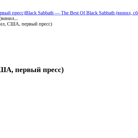
рвый пресс)
Black Sabbath — The Best Of Black Sabbath (винил, с
(винил...
инил, США, первый пресс)
США, первый пресс)