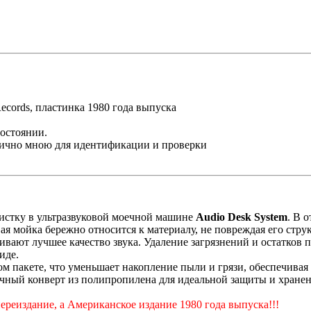
cords, пластинка 1980 года выпуска
состоянии.
лично мною для идентификации и проверки
истку в ультразвуковой моечной машине
Audio Desk System
. В 
вая мойка бережно относится к материалу, не повреждая его стр
ивают лучшее качество звука. Удаление загрязнений и остатков 
иде.
ом пакете, что уменьшает накопление пыли и грязи, обеспечивая
чный конверт из полипропилена для идеальной защиты и хране
реиздание, а Американское издание 1980 года выпуска!!!