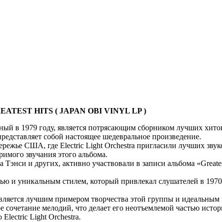
ATEST HITS ( JAPAN OBI VINYL LP )
щенный в 1979 году, является потрясающим сборником лучших хито
редставляет собой настоящее шедевральное произведение.
ережье США, где Electric Light Orchestra пригласили лучших зв
римого звучания этого альбома.
энси и других, активно участвовали в записи альбома «Greatest
ью и уникальным стилем, который привлекал слушателей в 1970-х
ra является лучшим примером творчества этой группы и идеальным
 сочетание мелодий, что делает его неотъемлемой частью истор
ectric Light Orchestra.