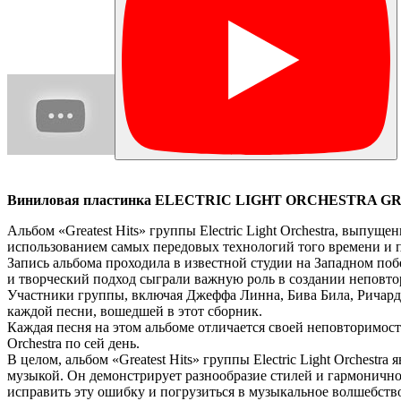
Виниловая
пластинка ELECTRIC LIGHT ORCHESTRA GRE
Альбом «Greatest Hits» группы Electric Light Orchestra, выпу
использованием самых передовых технологий того времени и п
Запись альбома проходила в известной студии на Западном поб
и творческий подход сыграли важную роль в создании неповто
Участники группы, включая Джеффа Линна, Бива Била, Ричарда Т
каждой песни, вошедшей в этот сборник.
Каждая песня на этом альбоме отличается своей неповторимост
Orchestra по сей день.
В целом, альбом «Greatest Hits» группы Electric Light Orchest
музыкой. Он демонстрирует разнообразие стилей и гармоничное
исправить эту ошибку и погрузиться в музыкальное волшебство El