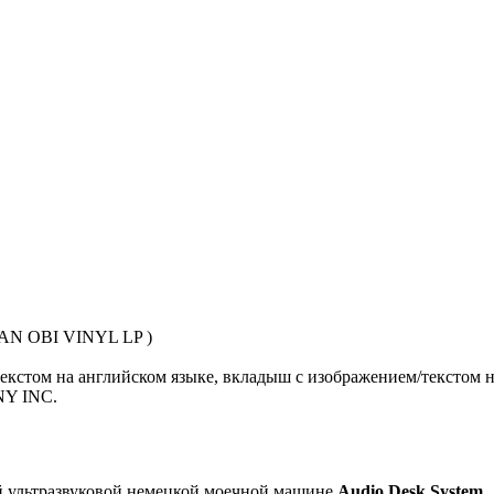
N OBI VINYL LP )
екстом на английском языке, вкладыш с изображением/текстом н
NY INC.
й ультразвуковой немецкой моечной машине
Audio Desk System