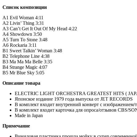
Список композиции
A1 Evil Woman 4:11
A2 Livin’ Thing 3:31
A3 Can’t Get It Out Of My Head 4:22
A4 Showdown 3:50
A5 Turn To Stone 3:48
A6 Rockaria 3:11
B1 Sweet Talkin’ Woman 3:48
B2 Telephone Line 4:38
B3 Ma Ma Ma Belle 3:35
B4 Strange Magic 4:07
B5 Mr Blue Sky 5:05
Описание
товара
ELECTRIC LIGHT ORCHESTRA GREATEST HITS ( JAPA
Японское издание 1979 года выпуска от JET RECORDS
В комплект входит внутренний конверт с изображением/т
В комплект входит карточка для опроса/отзывов CBS/SO
Made in Japan
Примечание
Виниловая пластинка прошла мойку в супер современно