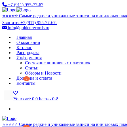
+7 (911) 955-77-67
⭐️⭐️⭐️⭐️⭐️ Самые редкие и уникальные записи на виниловых пла
Звоните: +7 (911) 955-77-67.
info@goldenrecords.ru
Главная
О компании
Каталог
Распродажа
Информация
Состояние виниловых пластинок
Статьи
Обзоры и Новости
Доставка и оплата
0
Контакты
Your cart:
0
0 Items
-
0 ₽
⭐️⭐️⭐️⭐️⭐️ Самые редкие и уникальные записи на виниловых пла