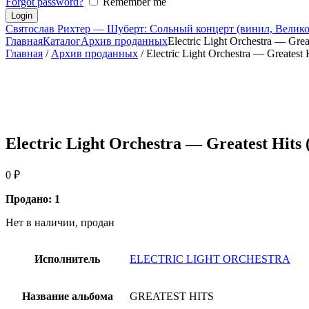
Forgot password?
Remember me
Святослав Рихтер — Шуберт: Сольный концерт (винил, Велико
Главная
Каталог
Архив проданных
Electric Light Orchestra — Great
Главная
/
Архив проданных
/ Electric Light Orchestra — Greates
Electric Light Orchestra — Greatest Hit
0
₽
Продано: 1
Нет в наличии, продан
Исполнитель
ELECTRIC LIGHT ORCHESTRA
Название альбома
GREATEST HITS