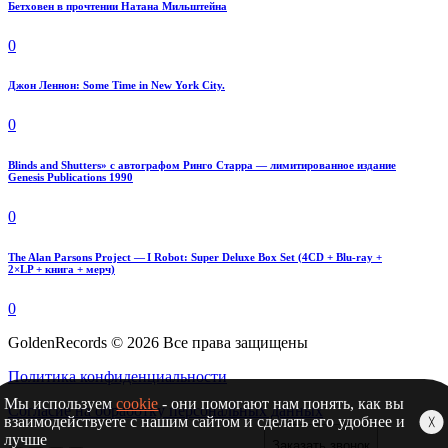
Бетховен в прочтении Натана Мильштейна
0
Джон Леннон: Some Time in New York City.
0
Blinds and Shutters» с автографом Ринго Старра — лимитированное издание
Genesis Publications 1990
0
The Alan Parsons Project — I Robot: Super Deluxe Box Set (4CD + Blu-ray +
2×LP + книга + мерч)
0
GoldenRecords © 2026 Все права защищены
Политика конфиденциальности
Мы используем
cookie
- они помогают нам понять, как вы
Согласие на обработку персональных данных
взаимодействуете с нашим сайтом и сделать его удобнее и
╳
лучше
Заказать звонок