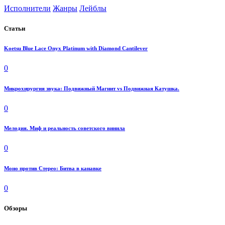
Исполнители
Жанры
Лейблы
Статьи
Koetsu Blue Lace Onyx Platinum with Diamond Cantilever
0
Микрохирургия звука: Подвижный Магнит vs Подвижная Катушка.
0
Мелодия. Миф и реальность советского винила
0
Моно против Стерео: Битва в канавке
0
Обзоры