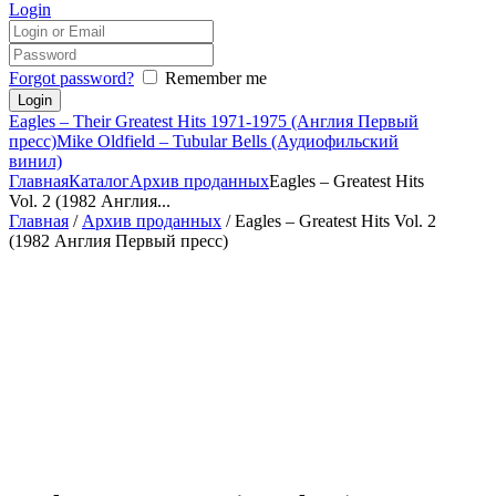
Login
Forgot password?
Remember me
Eagles – Their Greatest Hits 1971-1975 (Англия Первый
пресс)
Mike Oldfield – Tubular Bells (Аудиофильский
винил)
Главная
Каталог
Архив проданных
Eagles – Greatest Hits
Vol. 2 (1982 Англия...
Главная
/
Архив проданных
/ Eagles – Greatest Hits Vol. 2
(1982 Англия Первый пресс)