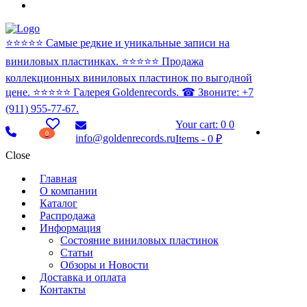
⭐️⭐️⭐️⭐️⭐️ Самые редкие и уникальные записи на
виниловых пластинках. ⭐️⭐️⭐️⭐️⭐️ Продажа
коллекционных виниловых пластинок по выгодной
цене. ⭐️⭐️⭐️⭐️⭐️ Галерея Goldenrecords. ☎ Звоните: +7
(911) 955-77-67.
Your cart:
0
0
0
info@goldenrecords.ru
Items
-
0 ₽
Close
Главная
О компании
Каталог
Распродажа
Информация
Состояние виниловых пластинок
Статьи
Обзоры и Новости
Доставка и оплата
Контакты