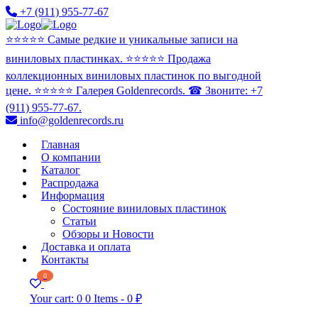
+7 (911) 955-77-67
⭐️⭐️⭐️⭐️⭐️ Самые редкие и уникальные записи на
виниловых пластинках. ⭐️⭐️⭐️⭐️⭐️ Продажа
коллекционных виниловых пластинок по выгодной
цене. ⭐️⭐️⭐️⭐️⭐️ Галерея Goldenrecords. ☎ Звоните: +7
(911) 955-77-67.
info@goldenrecords.ru
Главная
О компании
Каталог
Распродажа
Информация
Состояние виниловых пластинок
Статьи
Обзоры и Новости
Доставка и оплата
Контакты
0
Your cart:
0
0 Items
-
0 ₽