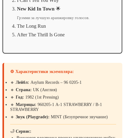
I Can’t Tell You Why
New Kid In Town
🌟
Грэмми за лучшую аранжировку голосов.
The Long Run
After The Thrill Is Gone
⚙️ Характеристики экземпляра:
🔹
Лейбл:
Asylum Records – 96 0205-1
🔹
Страна:
UK (Англия)
🔹
Год:
1982 (1st Pressing)
🔹
Матрицы:
960205-1 A-1 STRAWBERRY / B-1
STRAWBERRY
🔹
Звук (Playgrade):
MINT (Безупречное звучание)
🛁
Сервис:
Виниловая пластинка
прошла ультразвуковую мойку