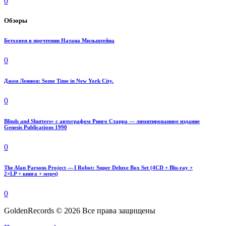
0
Обзоры
Бетховен в прочтении Натана Мильштейна
0
Джон Леннон: Some Time in New York City.
0
Blinds and Shutters» с автографом Ринго Старра — лимитированное издание
Genesis Publications 1990
0
The Alan Parsons Project — I Robot: Super Deluxe Box Set (4CD + Blu-ray +
2×LP + книга + мерч)
0
GoldenRecords © 2026 Все права защищены