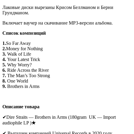
Лаковые диски вырезаны Крисом Беллманом и Берни
Грундманом.
Включает ваучер на скачивание MP3-версии альбома.
Список композиций
1.
So Far Away
2.
Money for Nothing
3.
Walk of Life
4.
Your Latest Trick
5.
Why Worry?
6.
Ride Across the River
7.
The Man’s Too Strong
8.
One World
9.
Brothers in Arms
Описание товара
✔Dire Straits — Brothers in Arms (180gram UK — Import
audiophile LP )
★
✔ Выпущен компанией Universal Records в 2020 году