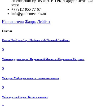
Лахтинский пр. 85 Лит. B ТРК "Гарден Сити" 2-й
этаж
+7 (911) 955-77-67
info@goldenrecords.ru
Исполнители
Жанры
Лейблы
Статьи
Koetsu Blue Lace Onyx Platinum with Diamond Cantilever
0
Микрохирургия звука: Подвижный Магнит vs Подвижная Катушка.
0
Мелодия. Миф и реальность советского винила
0
Моно против Стерео: Битва в канавке