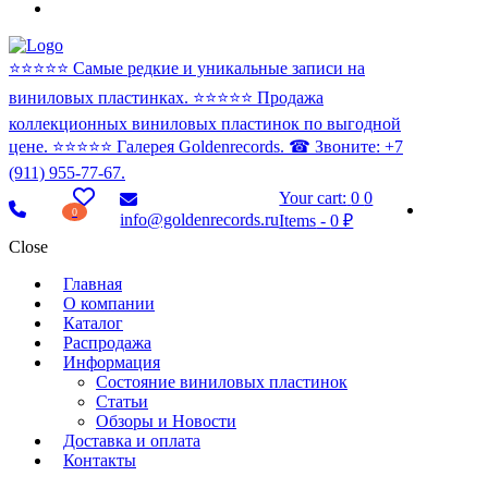
⭐️⭐️⭐️⭐️⭐️ Самые редкие и уникальные записи на
виниловых пластинках. ⭐️⭐️⭐️⭐️⭐️ Продажа
коллекционных виниловых пластинок по выгодной
цене. ⭐️⭐️⭐️⭐️⭐️ Галерея Goldenrecords. ☎ Звоните: +7
(911) 955-77-67.
Your cart:
0
0
0
info@goldenrecords.ru
Items
-
0 ₽
Close
Главная
О компании
Каталог
Распродажа
Информация
Состояние виниловых пластинок
Статьи
Обзоры и Новости
Доставка и оплата
Контакты