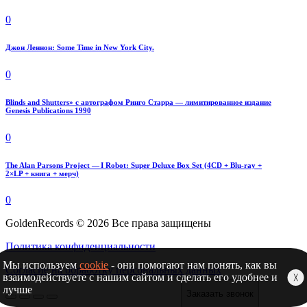
0
Джон Леннон: Some Time in New York City.
0
Blinds and Shutters» с автографом Ринго Старра — лимитированное издание
Genesis Publications 1990
0
The Alan Parsons Project — I Robot: Super Deluxe Box Set (4CD + Blu-ray +
2×LP + книга + мерч)
0
GoldenRecords © 2026 Все права защищены
Политика конфиденциальности
Мы используем
cookie
- они помогают нам понять, как вы
Согласие на обработку персональных данных
взаимодействуете с нашим сайтом и сделать его удобнее и
╳
лучше
Заказать звонок