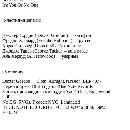
It’s You Or No One
Участники записи:
Декстер Гордон ( Dexter Gordon ) – саксофон
Фредди Хаббард (Freddie Hubbard ) – трубач
Хорас Сильвер (Horace Silver)- пианист
Джордж Такер (George Tucker) – контрабас
Аль Хэрвуд (Al Harewood) — ударные
Основное:
Dexter Gordon — Doin’ Allrught, rаталог: BLP 4077
Первый пресс 1961 года от Blue Note Records
Запись производилась в студии Van Gelder, Englewood
Cliffs
No DG, RVGs, P cocer: NYC, Laminated
BLUE NOTE RECORDS INC., 43 West 61st St., New
York 23