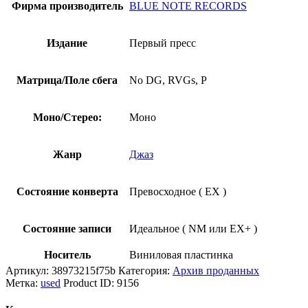
Фирма производитель
BLUE NOTE RECORDS
Издание
Первый пресс
Матрица/Поле сбега
No DG, RVGs, P
Моно/Стерео:
Моно
Жанр
Джаз
Состояние конверта
Превосходное ( EX )
Состояние записи
Идеальное ( NM или EX+ )
Носитель
Виниловая пластинка
Артикул:
38973215f75b
Категория:
Архив проданных
Метка:
used
Product ID:
9156