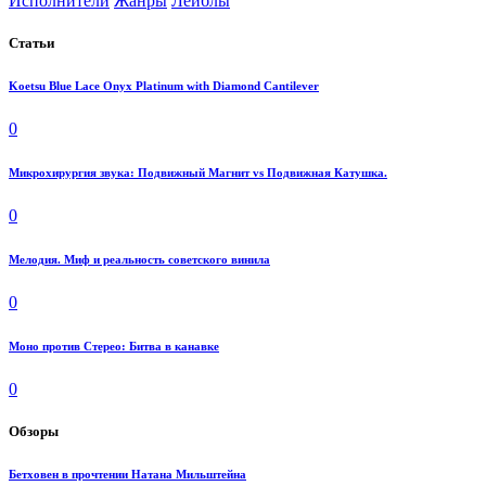
Исполнители
Жанры
Лейблы
Статьи
Koetsu Blue Lace Onyx Platinum with Diamond Cantilever
0
Микрохирургия звука: Подвижный Магнит vs Подвижная Катушка.
0
Мелодия. Миф и реальность советского винила
0
Моно против Стерео: Битва в канавке
0
Обзоры
Бетховен в прочтении Натана Мильштейна