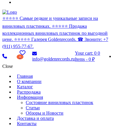
⭐️⭐️⭐️⭐️⭐️ Самые редкие и уникальные записи на
виниловых пластинках. ⭐️⭐️⭐️⭐️⭐️ Продажа
коллекционных виниловых пластинок по выгодной
цене. ⭐️⭐️⭐️⭐️⭐️ Галерея Goldenrecords. ☎ Звоните: +7
(911) 955-77-67.
Your cart:
0
0
0
info@goldenrecords.ru
Items
-
0 ₽
Close
Главная
О компании
Каталог
Распродажа
Информация
Состояние виниловых пластинок
Статьи
Обзоры и Новости
Доставка и оплата
Контакты