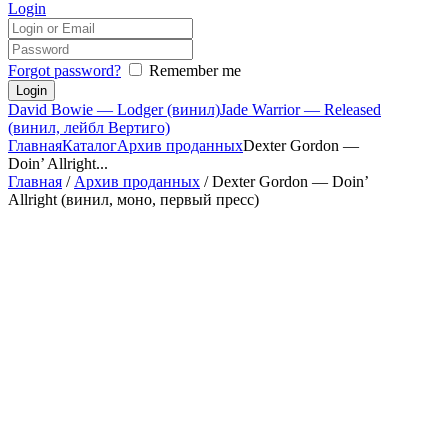
Login
Forgot password?
Remember me
David Bowie — Lodger (винил)
Jade Warrior — Released
(винил, лейбл Вертиго)
Главная
Каталог
Архив проданных
Dexter Gordon —
Doin’ Allright...
Главная
/
Архив проданных
/ Dexter Gordon — Doin’
Allright (винил, моно, первый пресс)