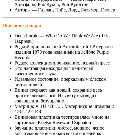
Хэнсфорд, Роб Кукси, Рон Куинтон
Авторы — Гиллан, Пэйс, Лорд, Блэкмор, Гловер
Описание
товара:
Deep Purple — Who Do We Think We Are ( UK,
1st.press )
Редкий оригинальный Английский LP первого
издания 1973 года изданный на лейбле Purple
Records
Редкое коллекционное издание, первый пресс
Это настоящая находка для ценителей
качественного звука.
Идеальное состояние, с зеркальным блеском,
винил новый!
Винил сверкает как новый, сохранив весь
оригинальный лоск. На свету выглядит
совершенно безупречно.
Матрица: A-1U / B-1U . Материнские штампы:2
GRL / 2 GRR
Виниловая пластинка тестировалась мною на
картридже Koetsu Rosewood Signature.
Звучание пластинки чистое, мощное, ясное,
воссоздающее все нюансы этого шедевра.