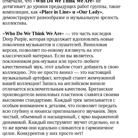
отмечали, что «
Who Do We Think We Are
» не
дотягивает до уровня предыдущих работ группы, такие
композиции, как
«Place in Line» и «Our Lady»
,
демонстрируют разнообразие и музыкальную зрелость
коллектива.
«
Who Do We Think We Are
» — это часть наследия
Deep Purple, которая продолжает вдохновлять новые
поколения музыкантов и слушателей. Виниловая
версия, позволяет по-новому взглянуть на этот
классический материал. Если вы являетесь
поклонником рок-музыки или просто любите
качественный звук, этот альбом стоит добавить в свою
коллекцию. Это не просто винил — это настоящий
музыкальный артефакт, который станет жемчужиной
вашей коллекции! Запись на английском виниле
отличается исключительным качеством. Британские
производители виниловых пластинок славятся своими
высокими стандартами. Каждый трек записывается с
особым вниманием к деталям, что позволяет передать
всю глубину и нюансы оригинального звучания. Звук
чистый, объемный и насыщенный, с ярко выраженной
динамикой. Каждый инструмент звучит отдельно, но в
то же время они идеально сливаются в гармоничное
целое. Конкурентов у них просто нет!