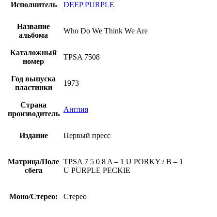
Purple
Исполнитель
DEEP PURPLE
-
Who
Название
Do
Who Do We Think We Are
альбома
We
Think
Каталожный
We
TPSA 7508
номер
Are
(винил,
Год выпуска
Великобритания,
1973
пластинки
первый
пресс)
Страна
Англия
производитель
Издание
Первый пресс
Матрица/Поле
TPSA 7 5 0 8 A – 1 U PORKY / B – 1
сбега
U PURPLE PECKIE
Моно/Стерео:
Стерео