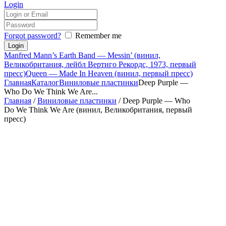
Login
Forgot password?
Remember me
Manfred Mann’s Earth Band — Messin’ (винил,
Великобритания, лейбл Вертиго Рекордс, 1973, первый
пресс)
Queen — Made In Heaven (винил, первый пресс)
Главная
Каталог
Виниловые пластинки
Deep Purple —
Who Do We Think We Are...
Главная
/
Виниловые пластинки
/ Deep Purple — Who
Do We Think We Are (винил, Великобритания, первый
пресс)