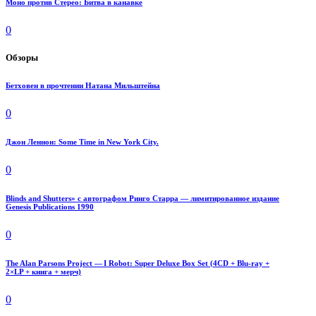
Моно против Стерео: Битва в канавке
0
Обзоры
Бетховен в прочтении Натана Мильштейна
0
Джон Леннон: Some Time in New York City.
0
Blinds and Shutters» с автографом Ринго Старра — лимитированное издание
Genesis Publications 1990
0
The Alan Parsons Project — I Robot: Super Deluxe Box Set (4CD + Blu-ray +
2×LP + книга + мерч)
0