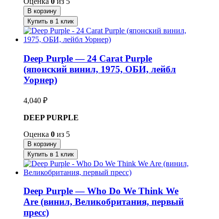
Оценка
0
из 5
В корзину
Купить в 1 клик
Deep Purple — 24 Carat Purple
(японский винил, 1975, ОБИ, лейбл
Уорнер)
4,040
₽
DEEP PURPLE
Оценка
0
из 5
В корзину
Купить в 1 клик
Deep Purple — Who Do We Think We
Are (винил, Великобритания, первый
пресс)