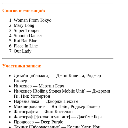
Cписок композиций:
Woman From Tokyo
Mary Long
Super Trouper
Smooth Dancer
Rat Bat Blue
Place In Line
Our Lady
Участники записи:
Дизайн [обложки] — Джон Колетта, Роджер
Гловер
Инженер — Мартин Берч
Инженер [Rolling Stones Mobile Unit] — Джереми
Ги, Ник Уоттертон
Нарезка лака — Джордж Пекхэм
Микширование — Ян Пэйс, Роджер Гловер
Фотография — Фин Костелло
Фотограф [фотоконсультант] — Джеймс Берк
Продюсер — Deep Purple
Техник [Оборудование] — Колин Харт, Иэн