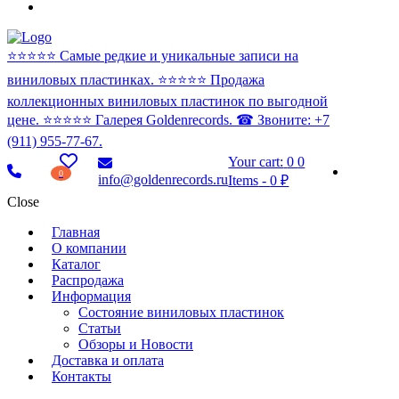
⭐️⭐️⭐️⭐️⭐️ Самые редкие и уникальные записи на
виниловых пластинках. ⭐️⭐️⭐️⭐️⭐️ Продажа
коллекционных виниловых пластинок по выгодной
цене. ⭐️⭐️⭐️⭐️⭐️ Галерея Goldenrecords. ☎ Звоните: +7
(911) 955-77-67.
Your cart:
0
0
0
info@goldenrecords.ru
Items
-
0 ₽
Close
Главная
О компании
Каталог
Распродажа
Информация
Состояние виниловых пластинок
Статьи
Обзоры и Новости
Доставка и оплата
Контакты