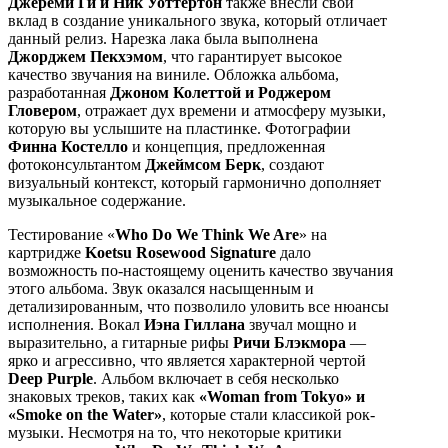
Джереми Ги и Ник Уоттертон
также внесли свой
вклад в создание уникального звука, который отличает
данный релиз. Нарезка лака была выполнена
Джорджем Пекхэмом
, что гарантирует высокое
качество звучания на виниле. Обложка альбома,
разработанная
Джоном Колеттой и Роджером
Гловером
, отражает дух времени и атмосферу музыки,
которую вы услышите на пластинке. Фотографии
Финна Костелло
и концепция, предложенная
фотоконсультантом
Джеймсом Берк
, создают
визуальный контекст, который гармонично дополняет
музыкальное содержание.
Тестирование «
Who Do We Think We Are
» на
картридже
Koetsu Rosewood Signature
дало
возможность по-настоящему оценить качество звучания
этого альбома. Звук оказался насыщенным и
детализированным, что позволило уловить все нюансы
исполнения. Вокал
Иэна Гиллана
звучал мощно и
выразительно, а гитарные рифы
Ричи Блэкмора
—
ярко и агрессивно, что является характерной чертой
Deep Purple
. Альбом включает в себя несколько
знаковых треков, таких как
«Woman from Tokyo» и
«Smoke on the Water»
, которые стали классикой рок-
музыки. Несмотря на то, что некоторые критики