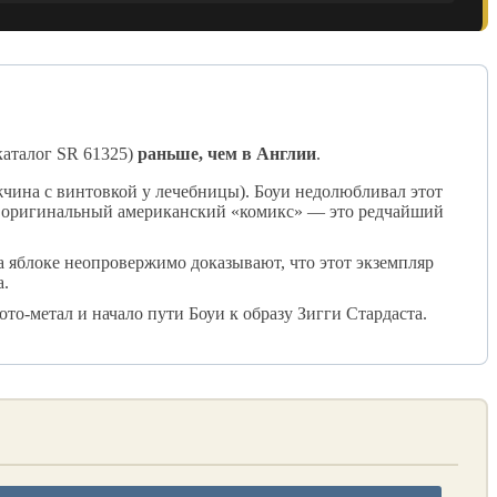
каталог SR 61325)
раньше, чем в Англии
.
чина с винтовкой у лечебницы). Боуи недолюбливал этот
ому оригинальный американский «комикс» — это редчайший
а яблоке неопровержимо доказывают, что этот экземпляр
а.
то-метал и начало пути Боуи к образу Зигги Стардаста.