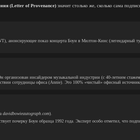
ия (Letter of Provenance)
значит столько же, сколько сама подпис
LWT), анонсирующее показ концерта Боуи в Милтон-Кинс (легендарный т
. Он организован инсайдером музыкальной индустрии (с 40-летним стаж
йствии сотрудницы офиса (Annie). Это 100% «чистый» офисный источник
ва
davidbowieautograph.com
).
вует почерку Боуи образца 1992 года. Эксперт особо отметил, что подпи