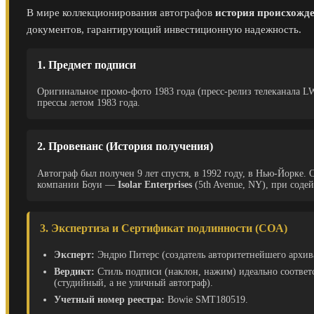
В мире коллекционирования автографов
история происхожден
документов, гарантирующий инвестиционную надежность.
1. Предмет подписи
Оригинальное промо-фото 1983 года (пресс-релиз телеканала 
прессы летом 1983 года.
2. Провенанс (История получения)
Автограф был получен 9 лет спустя, в 1992 году, в Нью-Йорке
компании Боуи —
Isolar Enterprises
(5th Avenue, NY), при соде
3. Экспертиза и Сертификат подлинности (COA)
Эксперт:
Эндрю Питерс (создатель авторитетнейшего архи
Вердикт:
Стиль подписи (наклон, нажим) идеально соответст
(студийный, а не уличный автограф).
Учетный номер реестра:
Bowie SMT180519.