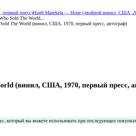
9, первый пресс)
Hugh Masekela — Hope (двойной винил, США, 20
ho Sold The World...
old The World (винил, США, 1970, первый пресс, автограф)
rld (винил, США, 1970, первый пресс, а
нус, который вы можете использовать при последующих покупка