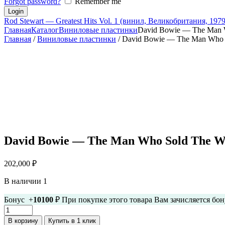
Forgot password?
Remember me
Rod Stewart — Greatest Hits Vol. 1 (винил, Великобритания, 197
Главная
Каталог
Виниловые пластинки
David Bowie — The Man W
Главная
/
Виниловые пластинки
/ David Bowie — The Man Who S
David Bowie — The Man Who Sold The Wo
202,000
₽
В наличии 1
Бонус +
10100
₽ При покупке этого товара Вам зачисляется бо
Количество
товара
В корзину
Купить в 1 клик