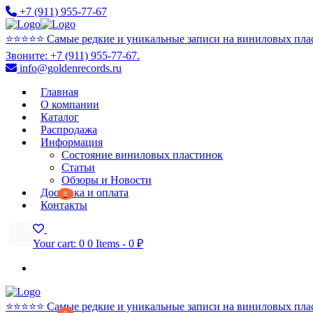
+7 (911) 955-77-67
⭐️⭐️⭐️⭐️⭐️ Самые редкие и уникальные записи на виниловых пла
Звоните: +7 (911) 955-77-67.
info@goldenrecords.ru
Главная
О компании
Каталог
Распродажа
Информация
Состояние виниловых пластинок
Статьи
Обзоры и Новости
Доставка и оплата
0
Контакты
Your cart:
0
0 Items
-
0 ₽
⭐️⭐️⭐️⭐️⭐️ Самые редкие и уникальные записи на виниловых пла