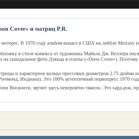
oon Cover» и матриц P.R.
 интерес. В 1970 году альбом вышел в США на лейбле Mercury (
бложку в стиле комикса от художника Майкла Дж. Веллера (муж
или на скандальное фото Дэвида в платье («Dress Cover»). Поэт
атрицы и характерное кольцо прессовки диаметром 2.75 дюйма н
Ричмонд, Индиана). Это 100% аутентичный первопресс 1970 год
и Висконти, звучит здесь невероятно тяжело. Это хард-рок, про