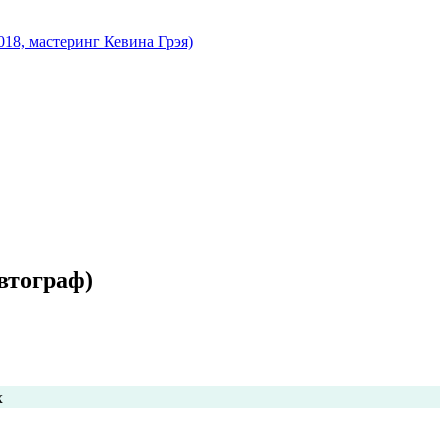
18, мастеринг Кевина Грэя)
втограф)
х