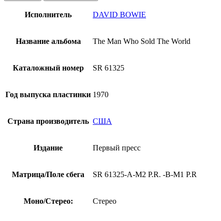
David
Bowie
Исполнитель
DAVID BOWIE
-
The
Man
Название альбома
The Man Who Sold The World
Who
Sold
The
Каталожный номер
SR 61325
World
(винил,
США,
Год выпуска пластинки
1970
1970,
первый
пресс,
Страна производитель
США
автограф)
Издание
Первый пресс
Матрица/Поле сбега
SR 61325-A-M2 P.R. -B-M1 P.R
Моно/Стерео:
Стерео