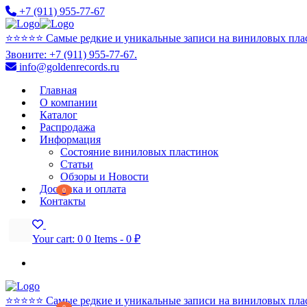
+7 (911) 955-77-67
⭐️⭐️⭐️⭐️⭐️ Самые редкие и уникальные записи на виниловых пла
Звоните: +7 (911) 955-77-67.
info@goldenrecords.ru
Главная
О компании
Каталог
Распродажа
Информация
Состояние виниловых пластинок
Статьи
Обзоры и Новости
Доставка и оплата
0
Контакты
Your cart:
0
0 Items
-
0 ₽
⭐️⭐️⭐️⭐️⭐️ Самые редкие и уникальные записи на виниловых пла