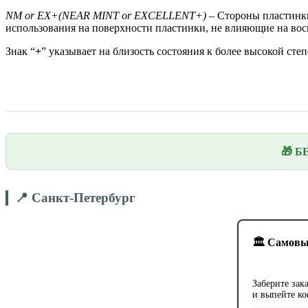
NM
or
EX+(N
EAR
MINT
or EXCELLENT+)
– Стороны пластинки
использования на поверхности пластинки, не влияющие на восп
Знак “
+
” указывает на близость состояния к более высокой степ
🎁 Б
📍 Санкт-Петербург
🏛️ Самовы
Заберите зак
и выпейте ко