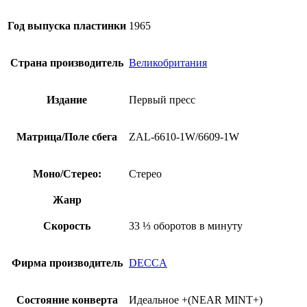
Год выпуска пластинки
1965
Страна производитель
Великобритания
Издание
Первый пресс
Матрица/Поле сбега
ZAL-6610-1W/6609-1W
Моно/Стерео:
Стерео
Жанр
Скорость
33 ⅓ оборотов в минуту
Фирма производитель
DECCA
Состояние конверта
Идеальное +(NEAR MINT+)