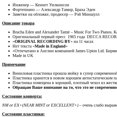
Инженер — Кеннет Уилкинсон
Фортепиано — Александр Тамир, Браха Эден
Заметки на обложке, продюсер — Рэй Миншулл
Описание
товара
Bracha Eden and Alexander Tamir – Music For Two Pianos.
Оригинальный первый пресс 1965 года DECCA RECO
«
ORIGINAL RECORDING BY
» на 11 часах
Нет текста «
Made
in
England
«
«Отпечатано в Англии компанией James Upton Ltd. Бирм
Made in UK
Примечание
Виниловая пластинка прошла мойку в супер современно
Пластинка хранится в новом хорошем антистатическом п
Пластинка помещена в хороший, плотный чехол из жестко
Обращаю Ваше внимание на то, что это не современное
Состояние конверта:
NM
or
EX+(NEAR MINT or EXCELLENT+)
– очень слабо выраж
Состояние пластинки: