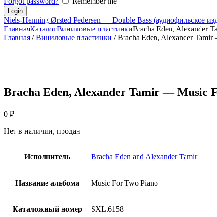
Forgot password?
Remember me
Niels-Henning Ørsted Pedersen — Double Bass (аудиофильское из
Главная
Каталог
Виниловые пластинки
Bracha Eden, Alexander Ta
Главная
/
Виниловые пластинки
/ Bracha Eden, Alexander Tamir
Bracha Eden, Alexander Tamir — Music F
0
₽
Нет в наличии, продан
Исполнитель
Bracha Eden and Alexander Tamir
Название альбома
Music For Two Piano
Каталожный номер
SXL.6158