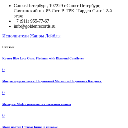
Санкт-Петербург, 197229 г.Санкт Петербург,
Лахтинский пр. 85 Лит. B ТРК "Гарден Сити" 2-й
этаж
+7 (911) 955-77-67
info@goldenrecords.ru
Исполнители
Жанры
Лейблы
Статьи
Koetsu Blue Lace Onyx Platinum with Diamond Cantilever
0
Микрохирургия звука: Подвижный Магнит vs Подвижная Катушка.
0
Мелодия. Миф и реальность советского винила
0
Моно против Стерео: Битва в канавке