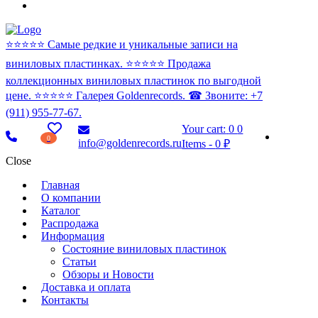
⭐️⭐️⭐️⭐️⭐️ Самые редкие и уникальные записи на
виниловых пластинках. ⭐️⭐️⭐️⭐️⭐️ Продажа
коллекционных виниловых пластинок по выгодной
цене. ⭐️⭐️⭐️⭐️⭐️ Галерея Goldenrecords. ☎ Звоните: +7
(911) 955-77-67.
Your cart:
0
0
0
info@goldenrecords.ru
Items
-
0 ₽
Close
Главная
О компании
Каталог
Распродажа
Информация
Состояние виниловых пластинок
Статьи
Обзоры и Новости
Доставка и оплата
Контакты