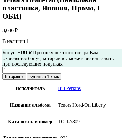
пластинка, Япония, Промо, С
ОБИ)
3,636
₽
В наличии 1
Бонус +
181
₽ При покупке этого товара Вам
зачисляется бонус, который вы можете использовать
при последующих покупках
Количество
товара
В корзину
Купить в 1 клик
Bill
Perkins,
Исполнитель
Bill Perkins
Richie
Kamuca
-
Название альбома
Tenors Head-On Liberty
Tenors
Head-
On
Каталожный номер
TOJJ-5809
(Виниловая
пластинка,
Япония,