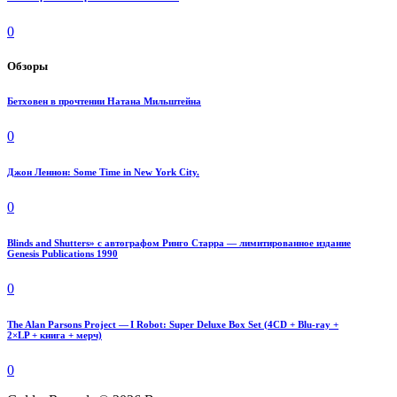
0
Обзоры
Бетховен в прочтении Натана Мильштейна
0
Джон Леннон: Some Time in New York City.
0
Blinds and Shutters» с автографом Ринго Старра — лимитированное издание
Genesis Publications 1990
0
The Alan Parsons Project — I Robot: Super Deluxe Box Set (4CD + Blu-ray +
2×LP + книга + мерч)
0