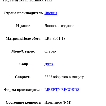
Год выпуска пластинки
1993
Промо,
С
ОБИ)
Страна производитель
Япония
Издание
Японское издание
Матрица/Поле сбега
LRP-3051-1S
Моно/Стерео:
Стерео
Жанр
Джаз
Скорость
33 ⅓ оборотов в минуту
Фирма производитель
LIBERTY RECORDS
Состояние конверта
Идеальное (NM)