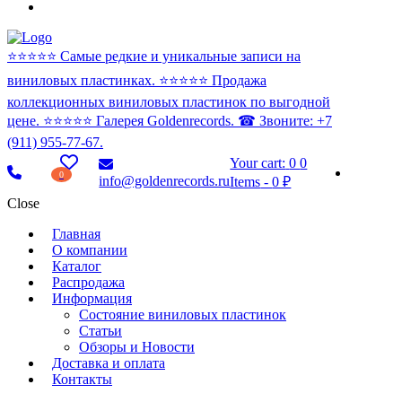
⭐️⭐️⭐️⭐️⭐️ Самые редкие и уникальные записи на
виниловых пластинках. ⭐️⭐️⭐️⭐️⭐️ Продажа
коллекционных виниловых пластинок по выгодной
цене. ⭐️⭐️⭐️⭐️⭐️ Галерея Goldenrecords. ☎ Звоните: +7
(911) 955-77-67.
Your cart:
0
0
0
info@goldenrecords.ru
Items
-
0 ₽
Close
Главная
О компании
Каталог
Распродажа
Информация
Состояние виниловых пластинок
Статьи
Обзоры и Новости
Доставка и оплата
Контакты