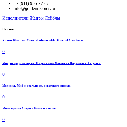
+7 (911) 955-77-67
info@goldenrecords.ru
Исполнители
Жанры
Лейблы
Статьи
Koetsu Blue Lace Onyx Platinum with Diamond Cantilever
0
Микрохирургия звука: Подвижный Магнит vs Подвижная Катушка.
0
Мелодия. Миф и реальность советского винила
0
Моно против Стерео: Битва в канавке
0