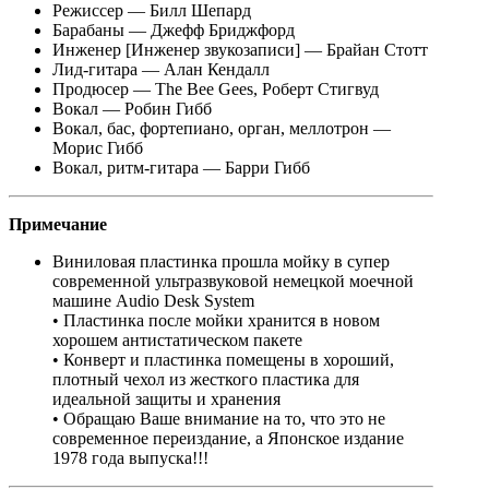
Режиссер — Билл Шепард
Барабаны — Джефф Бриджфорд
Инженер [Инженер звукозаписи] — Брайан Стотт
Лид-гитара — Алан Кендалл
Продюсер — The Bee Gees, Роберт Стигвуд
Вокал — Робин Гибб
Вокал, бас, фортепиано, орган, меллотрон —
Морис Гибб
Вокал, ритм-гитара — Барри Гибб
Примечание
Виниловая пластинка прошла мойку в супер
современной ультразвуковой немецкой моечной
машине Audio Desk System
• Пластинка после мойки хранится в новом
хорошем антистатическом пакете
• Конверт и пластинка помещены в хороший,
плотный чехол из жесткого пластика для
идеальной защиты и хранения
• Обращаю Ваше внимание на то, что это не
современное переиздание, а Японское издание
1978 года выпуска!!!