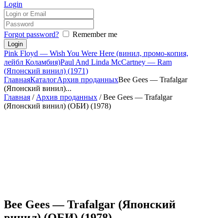
Login
Forgot password?
Remember me
Pink Floyd — Wish You Were Here (винил, промо-копия,
лейбл Коламбия)
Paul And Linda McCartney — Ram
(Японский винил) (1971)
Главная
Каталог
Архив проданных
Bee Gees — Trafalgar
(Японский винил)...
Главная
/
Архив проданных
/ Bee Gees — Trafalgar
(Японский винил) (ОБИ) (1978)
Bee Gees — Trafalgar (Японский
винил) (ОБИ) (1978)