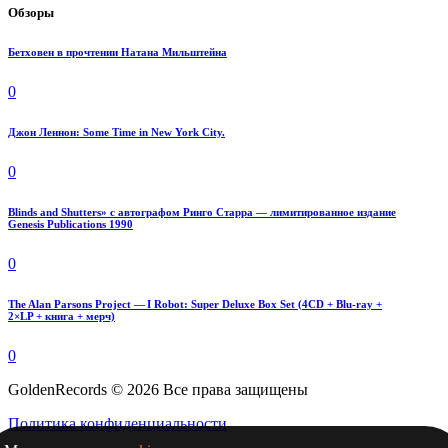
Обзоры
Бетховен в прочтении Натана Мильштейна
0
Джон Леннон: Some Time in New York City.
0
Blinds and Shutters» с автографом Ринго Старра — лимитированное издание
Genesis Publications 1990
0
The Alan Parsons Project — I Robot: Super Deluxe Box Set (4CD + Blu-ray +
2×LP + книга + мерч)
0
GoldenRecords © 2026 Все права защищены
Политика конфиденциальности