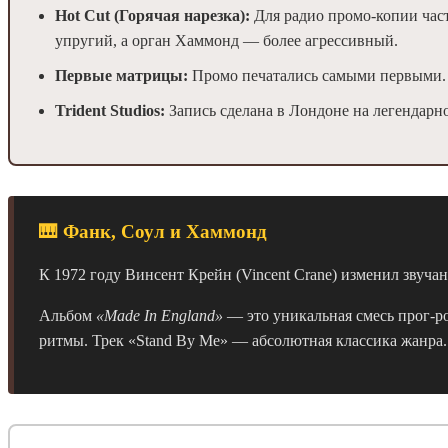
Hot Cut (Горячая нарезка):
Для радио промо-копии част
упругий, а орган Хаммонд — более агрессивный.
Первые матрицы:
Промо печатались самыми первыми. 
Trident Studios:
Запись сделана в Лондоне на легендарно
🎹 Фанк, Соул и Хаммонд
К 1972 году Винсент Крейн (Vincent Crane) изменил звуча
Альбом
«Made In England»
— это уникальная смесь прог-ро
ритмы. Трек «Stand By Me» — абсолютная классика жанра.