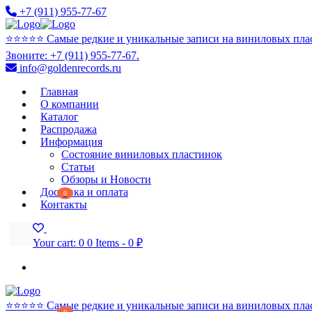
+7 (911) 955-77-67
⭐️⭐️⭐️⭐️⭐️ Самые редкие и уникальные записи на виниловых пла
Звоните: +7 (911) 955-77-67.
info@goldenrecords.ru
Главная
О компании
Каталог
Распродажа
Информация
Состояние виниловых пластинок
Статьи
Обзоры и Новости
Доставка и оплата
0
Контакты
Your cart:
0
0 Items
-
0 ₽
⭐️⭐️⭐️⭐️⭐️ Самые редкие и уникальные записи на виниловых пла