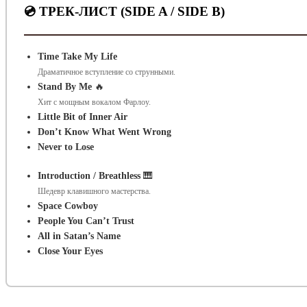
💿 ТРЕК-ЛИСТ (SIDE A / SIDE B)
Time Take My Life
Драматичное вступление со струнными.
Stand By Me
🔥
Хит с мощным вокалом Фарлоу.
Little Bit of Inner Air
Don’t Know What Went Wrong
Never to Lose
Introduction / Breathless
🎹
Шедевр клавишного мастерства.
Space Cowboy
People You Can’t Trust
All in Satan’s Name
Close Your Eyes