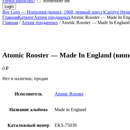
Forgot password?
Remember me
Bee Gees — Horizontal (винил, 1968, первый пресс)
Carolyn Hest
Главная
Каталог
Архив проданных
Atomic Rooster — Made In Eng
Главная
/
Архив проданных
/ Atomic Rooster — Made In Englan
Atomic Rooster — Made In England (вин
0
₽
Нет в наличии, продан
Исполнитель
Atomic Rooster
Название альбома
Made in England
Каталожный номер
EKS-75039