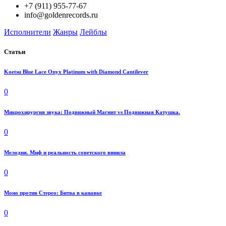
+7 (911) 955-77-67
info@goldenrecords.ru
Исполнители
Жанры
Лейблы
Статьи
Koetsu Blue Lace Onyx Platinum with Diamond Cantilever
0
Микрохирургия звука: Подвижный Магнит vs Подвижная Катушка.
0
Мелодия. Миф и реальность советского винила
0
Моно против Стерео: Битва в канавке
0