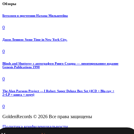
Обзоры
Бетховен в прочтении Натана Мильштейна
0
Джон Леннон: Some Time in New York City.
0
Blinds and Shutters» с автографом Ринго Старра — лимитированное издание
Genesis Publications 1990
0
The Alan Parsons Project — I Robot: Super Deluxe Box Set (4CD + Blu-ray +
2×LP + книга + мерч)
0
GoldenRecords © 2026 Все права защищены
Политика конфиденциальности