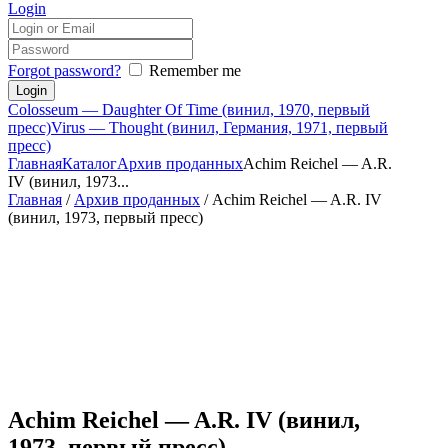
Login
Forgot password?
Remember me
Colosseum — Daughter Of Time (винил, 1970, первый
пресс)
Virus — Thought (винил, Германия, 1971, первый
пресс)
Главная
Каталог
Архив проданных
Achim Reichel — A.R.
IV (винил, 1973...
Главная
/
Архив проданных
/ Achim Reichel — A.R. IV
(винил, 1973, первый пресс)
Achim Reichel — A.R. IV (винил,
1973, первый пресс)