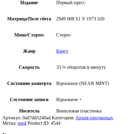
Издание
Первый пресс
Матрица/Поле сбега
2949 008 S1 ℗ 1973 320
Моно/Стерео:
Стерео
Жанр
Краут
Скорость
33 ⅓ оборотов в минуту
Состояние конверта
Идеальное (NEAR MINT)
Состояние записи
Идеальное +
Носитель
Виниловая пластинка
Артикул:
0ad7dd5240ad
Категория:
Архив проданных
Метка:
used
Product ID:
4544