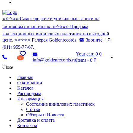
⭐️⭐️⭐️⭐️⭐️ Самые редкие и уникальные записи на
виниловых пластинках. ⭐️⭐️⭐️⭐️⭐️ Продажа
коллекционных виниловых пластинок по выгодной
цене. ⭐️⭐️⭐️⭐️⭐️ Галерея Goldenrecords. ☎ Звоните: +7
(911) 955-77-67.
Your cart:
0
0
0
info@goldenrecords.ru
Items
-
0 ₽
Close
Главная
О компании
Каталог
Распродажа
Информация
Состояние виниловых пластинок
Статьи
Обзоры и Новости
Доставка и оплата
Контакты