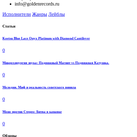
info@goldenrecords.ru
Исполнители
Жанры
Лейблы
Статьи
Koetsu Blue Lace Onyx Platinum with Diamond Cantilever
0
Микрохирургия звука: Подвижный Магнит vs Подвижная Катушка.
0
Мелодия. Миф и реальность советского винила
0
Моно против Стерео: Битва в канавке
0
Обзоры