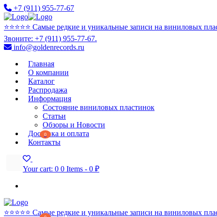
+7 (911) 955-77-67
⭐️⭐️⭐️⭐️⭐️ Самые редкие и уникальные записи на виниловых пла
Звоните: +7 (911) 955-77-67.
info@goldenrecords.ru
Главная
О компании
Каталог
Распродажа
Информация
Состояние виниловых пластинок
Статьи
Обзоры и Новости
Доставка и оплата
0
Контакты
Your cart:
0
0 Items
-
0 ₽
⭐️⭐️⭐️⭐️⭐️ Самые редкие и уникальные записи на виниловых пла