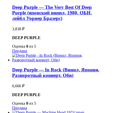
Deep Purple — The Very Best Of Deep
Purple (японский винил, 1980, ОБИ,
лейбл Уорнер Бразерс)
3,838
₽
DEEP PURPLE
Оценка
0
из 5
Продана
Deep Purple — In Rock (Винил, Япония,
Разворотный конверт, Оби)
6,666
₽
DEEP PURPLE
Оценка
0
из 5
Продана