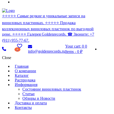
⭐️⭐️⭐️⭐️⭐️ Самые редкие и уникальные записи на
виниловых пластинках. ⭐️⭐️⭐️⭐️⭐️ Продажа
коллекционных виниловых пластинок по выгодной
цене. ⭐️⭐️⭐️⭐️⭐️ Галерея Goldenrecords. ☎ Звоните: +7
(911) 955-77-67.
Your cart:
0
0
0
info@goldenrecords.ru
Items
-
0 ₽
Close
Главная
О компании
Каталог
Распродажа
Информация
Состояние виниловых пластинок
Статьи
Обзоры и Новости
Доставка и оплата
Контакты