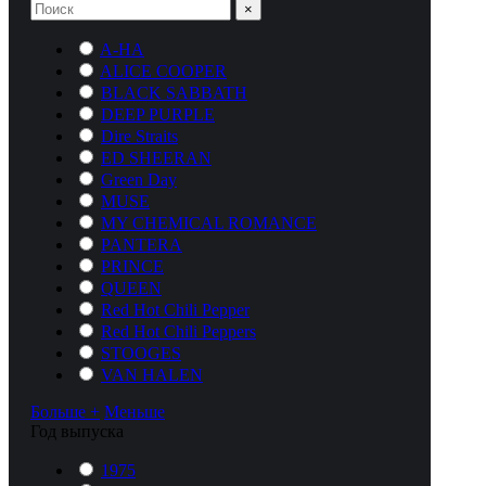
×
A-HA
ALICE COOPER
BLACK SABBATH
DEEP PURPLE
Dire Straits
ED SHEERAN
Green Day
MUSE
MY CHEMICAL ROMANCE
PANTERA
PRINCE
QUEEN
Red Hot Chili Pepper
Red Hot Chili Peppers
STOOGES
VAN HALEN
Больше +
Меньше
Год выпуска
1975