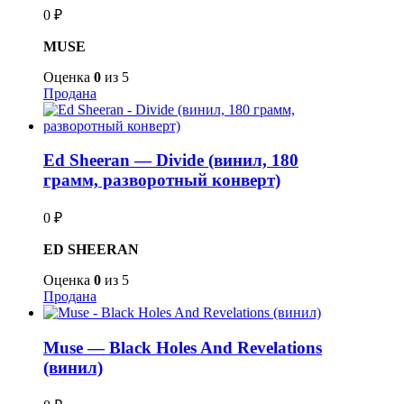
0
₽
MUSE
Оценка
0
из 5
Продана
Ed Sheeran — Divide (винил, 180
грамм, разворотный конверт)
0
₽
ED SHEERAN
Оценка
0
из 5
Продана
Muse — Black Holes And Revelations
(винил)