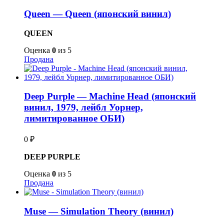
Queen — Queen (японский винил)
QUEEN
Оценка
0
из 5
Продана
Deep Purple — Machine Head (японский
винил, 1979, лейбл Уорнер,
лимитированное ОБИ)
0
₽
DEEP PURPLE
Оценка
0
из 5
Продана
Muse — Simulation Theory (винил)