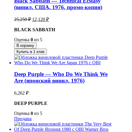
Black Sabbath — Technical Ecstasy
(винил, США, 1976, промо-копия)
Первоначальная
Текущая
25,250
₽
12,120
₽
цена
цена:
составляла
BLACK SABBATH
12,120 ₽.
25,250 ₽.
Оценка
0
из 5
В корзину
Купить в 1 клик
Deep Purple — Who Do We Think We
Are (японский винил, 1976)
6,262
₽
DEEP PURPLE
Оценка
0
из 5
Продана