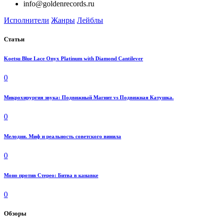
info@goldenrecords.ru
Исполнители
Жанры
Лейблы
Статьи
Koetsu Blue Lace Onyx Platinum with Diamond Cantilever
0
Микрохирургия звука: Подвижный Магнит vs Подвижная Катушка.
0
Мелодия. Миф и реальность советского винила
0
Моно против Стерео: Битва в канавке
0
Обзоры