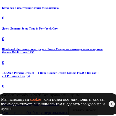
Бетховен в прочтении Натана Мильштейна
0
Джон Леннон: Some Time in New York City.
0
Blinds and Shutters» с автографом Ринго Старра — лимитированное издание
Genesis Publications 1990
0
The Alan Parsons Project — I Robot: Super Deluxe Box Set (4CD + Blu-ray +
2×LP + книга + мерч)
0
GoldenRecords © 2026 Все права защищены
Мы используем
cookie
- они помогают нам понять, как вы
Политика конфиденциальности
взаимодействуете с нашим сайтом и сделать его удобнее и
╳
лучше
Заказать звонок
Согласие на обработку персональных данных