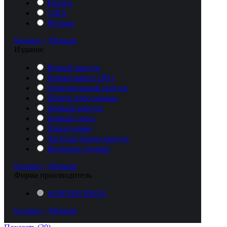
Европа
США
Япония
Больше +
Меньше
Издание
Второй выпуск
Новый винил 180 г
Оригинальный выпуск
Первое прессование
Первый выпуск
Первый пресс
Переиздание
Частный промо выпуск
Японское издание
Больше +
Меньше
Фирма производитель
WARNER BROS
Больше +
Меньше