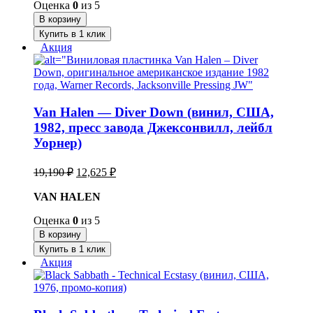
Оценка
0
из 5
В корзину
Купить в 1 клик
Акция
Van Halen — Diver Down (винил, США,
1982, пресс завода Джексонвилл, лейбл
Уорнер)
Первоначальная
Текущая
19,190
₽
12,625
₽
цена
цена:
составляла
VAN HALEN
12,625 ₽.
19,190 ₽.
Оценка
0
из 5
В корзину
Купить в 1 клик
Акция