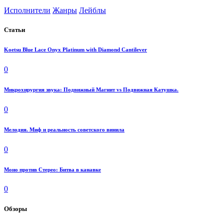
Исполнители
Жанры
Лейблы
Статьи
Koetsu Blue Lace Onyx Platinum with Diamond Cantilever
0
Микрохирургия звука: Подвижный Магнит vs Подвижная Катушка.
0
Мелодия. Миф и реальность советского винила
0
Моно против Стерео: Битва в канавке
0
Обзоры