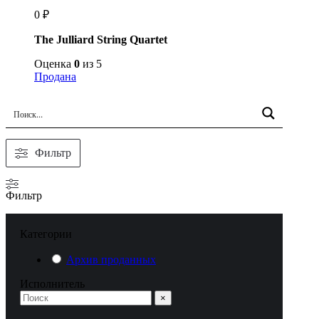
0
₽
The Julliard String Quartet
Оценка
0
из 5
Продана
Фильтр
Фильтр
Категории
Архив проданных
Исполнитель
×