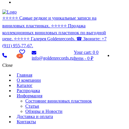
⭐️⭐️⭐️⭐️⭐️ Самые редкие и уникальные записи на
виниловых пластинках. ⭐️⭐️⭐️⭐️⭐️ Продажа
коллекционных виниловых пластинок по выгодной
цене. ⭐️⭐️⭐️⭐️⭐️ Галерея Goldenrecords. ☎ Звоните: +7
(911) 955-77-67.
Your cart:
0
0
0
info@goldenrecords.ru
Items
-
0 ₽
Close
Главная
О компании
Каталог
Распродажа
Информация
Состояние виниловых пластинок
Статьи
Обзоры и Новости
Доставка и оплата
Контакты