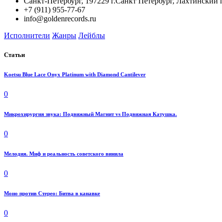
Санкт-Петербург, 197229 г.Санкт Петербург, Лахтинский 
+7 (911) 955-77-67
info@goldenrecords.ru
Исполнители
Жанры
Лейблы
Статьи
Koetsu Blue Lace Onyx Platinum with Diamond Cantilever
0
Микрохирургия звука: Подвижный Магнит vs Подвижная Катушка.
0
Мелодия. Миф и реальность советского винила
0
Моно против Стерео: Битва в канавке
0