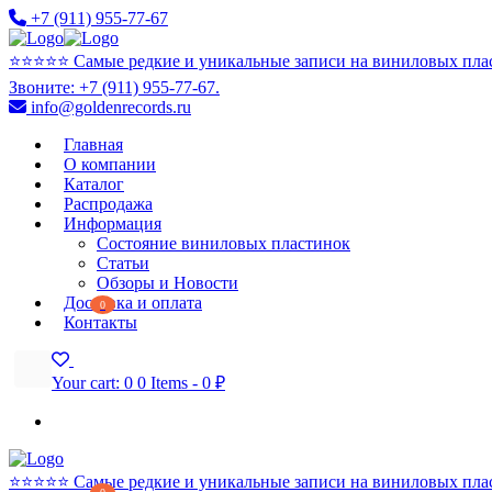
+7 (911) 955-77-67
⭐️⭐️⭐️⭐️⭐️ Самые редкие и уникальные записи на виниловых пла
Звоните: +7 (911) 955-77-67.
info@goldenrecords.ru
Главная
О компании
Каталог
Распродажа
Информация
Состояние виниловых пластинок
Статьи
Обзоры и Новости
Доставка и оплата
0
Контакты
Your cart:
0
0 Items
-
0 ₽
⭐️⭐️⭐️⭐️⭐️ Самые редкие и уникальные записи на виниловых пла