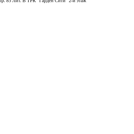
пр. 85 Лит. B ТРК "Гарден Сити" 2-й этаж