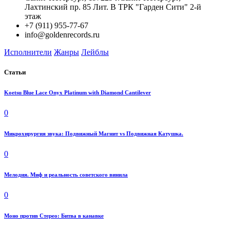
Лахтинский пр. 85 Лит. B ТРК "Гарден Сити" 2-й
этаж
+7 (911) 955-77-67
info@goldenrecords.ru
Исполнители
Жанры
Лейблы
Статьи
Koetsu Blue Lace Onyx Platinum with Diamond Cantilever
0
Микрохирургия звука: Подвижный Магнит vs Подвижная Катушка.
0
Мелодия. Миф и реальность советского винила
0
Моно против Стерео: Битва в канавке