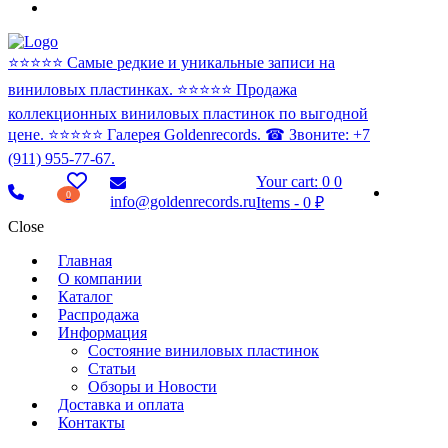
⭐️⭐️⭐️⭐️⭐️ Самые редкие и уникальные записи на
виниловых пластинках. ⭐️⭐️⭐️⭐️⭐️ Продажа
коллекционных виниловых пластинок по выгодной
цене. ⭐️⭐️⭐️⭐️⭐️ Галерея Goldenrecords. ☎ Звоните: +7
(911) 955-77-67.
Your cart:
0
0
0
info@goldenrecords.ru
Items
-
0 ₽
Close
Главная
О компании
Каталог
Распродажа
Информация
Состояние виниловых пластинок
Статьи
Обзоры и Новости
Доставка и оплата
Контакты