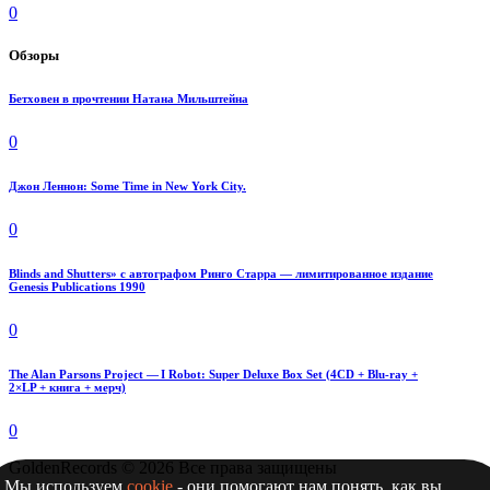
0
Обзоры
Бетховен в прочтении Натана Мильштейна
0
Джон Леннон: Some Time in New York City.
0
Blinds and Shutters» с автографом Ринго Старра — лимитированное издание
Genesis Publications 1990
0
The Alan Parsons Project — I Robot: Super Deluxe Box Set (4CD + Blu-ray +
2×LP + книга + мерч)
0
GoldenRecords © 2026 Все права защищены
Мы используем
cookie
- они помогают нам понять, как вы