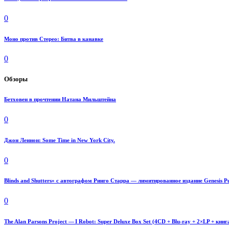
0
Моно против Стерео: Битва в канавке
0
Обзоры
Бетховен в прочтении Натана Мильштейна
0
Джон Леннон: Some Time in New York City.
0
Blinds and Shutters» с автографом Ринго Старра — лимитированное издание Genesis Pu
0
The Alan Parsons Project — I Robot: Super Deluxe Box Set (4CD + Blu-ray + 2×LP + книг