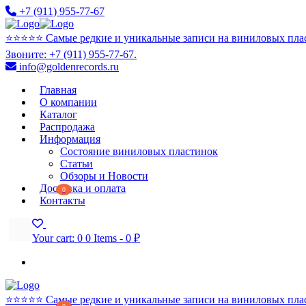
+7 (911) 955-77-67
⭐️⭐️⭐️⭐️⭐️ Самые редкие и уникальные записи на виниловых пла
Звоните: +7 (911) 955-77-67.
info@goldenrecords.ru
Главная
О компании
Каталог
Распродажа
Информация
Состояние виниловых пластинок
Статьи
Обзоры и Новости
Доставка и оплата
0
Контакты
Your cart:
0
0 Items
-
0 ₽
⭐️⭐️⭐️⭐️⭐️ Самые редкие и уникальные записи на виниловых пла