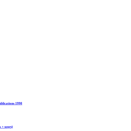
blications 1990
а + мерч)