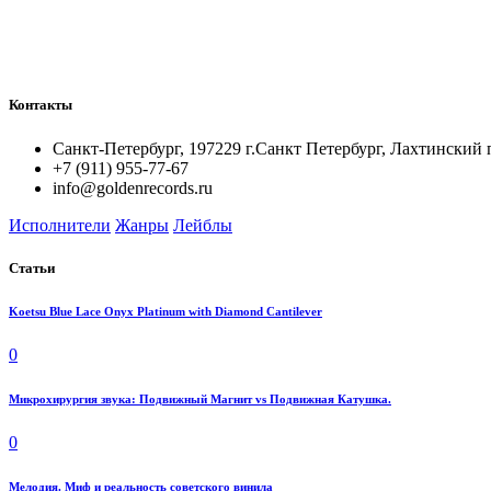
Контакты
Санкт-Петербург, 197229 г.Санкт Петербург, Лахтинский 
+7 (911) 955-77-67
info@goldenrecords.ru
Исполнители
Жанры
Лейблы
Статьи
Koetsu Blue Lace Onyx Platinum with Diamond Cantilever
0
Микрохирургия звука: Подвижный Магнит vs Подвижная Катушка.
0
Мелодия. Миф и реальность советского винила