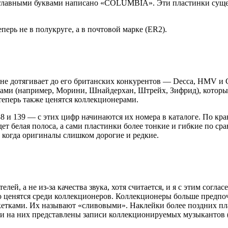
аглавными буквами написано «COLUMBIA». Эти пластинки сущес
перь не в полукруге, а в почтовой марке (ER2).
е дотягивает до его британских конкурентов — Decca, HMV и Col
ами (например, Морини, Шнайдерхан, Штрейх, Зифрид), которые
теперь также ценятся коллекционерами.
8 и 139 — с этих цифр начинаются их номера в каталоге. По кр
дет белая полоса, а сами пластинки более тонкие и гибкие по ср
, когда оригиналы слишком дорогие и редкие.
телей, а не из-за качества звука, хотя считается, и я с этим сог
ко ценятся среди коллекционеров. Коллекционеры больше предпоч
кетками. Их называют «сливовыми». Наклейки более поздних пла
сли на них представлены записи коллекционируемых музыкантов 