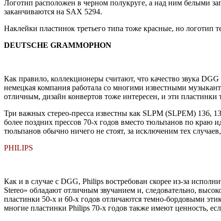
Логотип расположен в черном полукруге, а над ним белыми з
заканчиваются на SAX 5294.
Наклейки пластинок третьего типа тоже красные, но логотип те
DEUTSCHE GRAMMOPHON
Как правило, коллекционеры считают, что качество звука DGG н
немецкая компания работала со многими известными музыкант
отличным, дизайн конвертов тоже интересен, и эти пластинки 
Три важных стерео-пресса известны как SLPM (SLPEM) 136, 13
более поздних прессов 70-х годов вместо тюльпанов по краю и
тюльпанов обычно ничего не стоят, за исключеним тех случаев
PHILIPS
Как и в случае с DGG, Philips востребован скорее из-за исполни
Stereo» обладают отличным звучанием и, следовательно, высо
пластинки 50-х и 60-х годов отличаются темно-бордовыми эти
многие пластинки Philips 70-х годов также имеют ценность, е