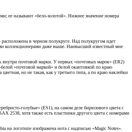
ми; ее называют «бело-золотой». Нижнее значение номера
 расположена в черном полукруге. Над полукругом идет
рыми коллекционерами даже выше. Наивысший известный мне
ек внутри почтовой марки. У первых «почтовых марок» (ER2)
о-белой «почтовой маркой» и белой окантовкой по краю
ветная, но не такая, как у третьего типа, а по краю наклейки
ебристо-голубые» (ES1), на самом деле бирюзового цвета с
AX 2538, хотя также есть пластинки другого цвета с номерами
ia на логотипе изображена нота с надписью «Magic Notes».