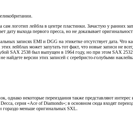
Великобритании.
а сам логотип лейбла в центре пластинки. Зачастую у ранних за
чает дату выхода первого пресса, но не доказывает оригинально
альных записях EMI и DGG на этикетке отсутствует дата. Что ка
тих лейблах может запутать тот факт, что новые записи не всег
лубой SAX 2538 был выпущен в 1964 году, но при этом SAX 253
а не найдете версии этих записей с серебристо-голубыми наклей
к, однако некоторые переиздания также представляют интерес 
ecca, серия «Ace of Diamonds»; в основном сюда входят переиз
они гораздо меньше оригинальных SXL.