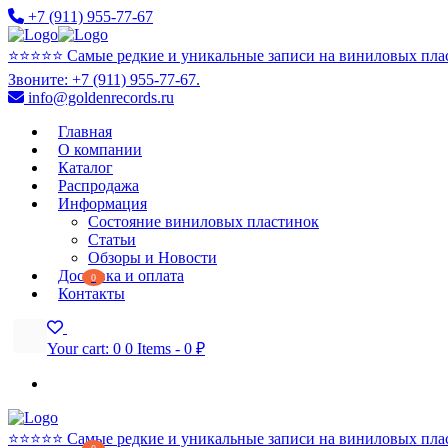
+7 (911) 955-77-67
⭐️⭐️⭐️⭐️⭐️ Самые редкие и уникальные записи на виниловых пла
Звоните: +7 (911) 955-77-67.
info@goldenrecords.ru
Главная
О компании
Каталог
Распродажа
Информация
Состояние виниловых пластинок
Статьи
Обзоры и Новости
Доставка и оплата
0
Контакты
Your cart:
0
0 Items
-
0 ₽
⭐️⭐️⭐️⭐️⭐️ Самые редкие и уникальные записи на виниловых пла