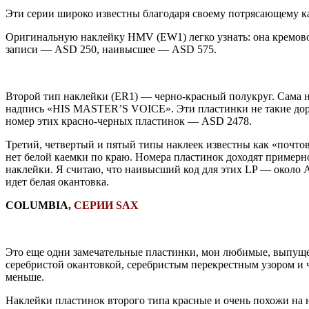
Эти серии широко известны благодаря своему потрясающему ка
Оригинальную наклейку HMV (EW1) легко узнать: она кремово-
записи — ASD 250, наивысшее — ASD 575.
Второй тип наклейки (ER1) — черно-красный полукруг. Сама 
надпись «HIS MASTER’S VOICE». Эти пластинки не такие доро
номер этих красно-черных пластинок — ASD 2478.
Третий, четвертый и пятый типы наклеек известны как «почто
нет белой каемки по краю. Номера пластинок доходят примерн
наклейки. Я считаю, что наивысший код для этих LP — около AS
идет белая окантовка.
COLUMBIA,
СЕРИИ SAX
Это еще одни замечательные пластинки, мои любимые, выпущен
серебристой окантовкой, серебристым перекрестным узором и 
меньше.
Наклейки пластинок второго типа красные и очень похожи на 