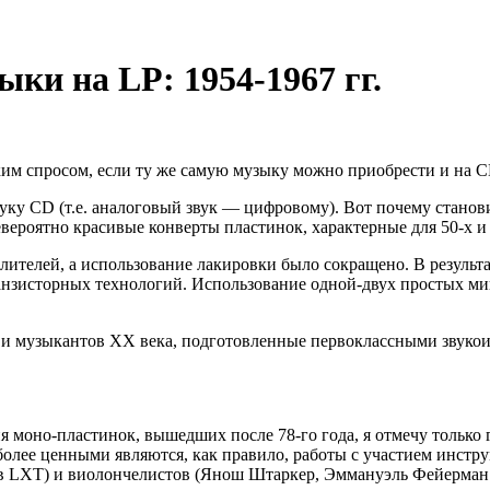
ыки на LP: 1954-1967 гг.
им спросом, если ту же самую музыку можно приобрести и на 
звуку CD (т.е. аналоговый звук — цифровому). Вот почему стано
вероятно красивые конверты пластинок, характерные для 50-х и 
ителей, а использование лакировки было сокращено. В результа
анзисторных технологий. Использование одной-двух простых мик
 и музыкантов XX века, подготовленные первоклассными звуко
я моно-пластинок, вышедших после 78-го года, я отмечу только
более ценными являются, как правило, работы с участием инстру
в LXT) и виолончелистов (Янош Штаркер, Эммануэль Фейерман и