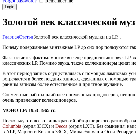
Forgot password?
Remember me
Золотой век классической муз
Главная
Статьи
Золотой век классической музыки на LP...
Почему подержанные винтажные LP до сих пор пользуются так
Факт остается фактом: многие все еще предпочитают звук LP 
классических LP. Помимо звука, также коллекционеры ценят не
В этот период запись осуществлялась с помощью ламповых усил
встречается в более поздних записях, сделанных с помощью тр
ранним записям более естественное и приятное звучание.
Совместные работы наиболее популярных продюсеров, певцов
очень привлекают коллекционеров.
МОНО-LP: 1953-1965 гг.
Поскольку это всего лишь краткий обзор широкого разнообрази
Columbia
(серия 33CX) и
Decca
(серия LXT). Без сомнения, наи
в ALP, Мартзи и Коган в 33CX, Миша Эльман и Осси Ренарди 