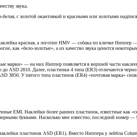
честву звука.
белая, с золотой окантовкой и красными или золотыми надпися
наклейка красная, а логотип HMV — собака по кличке Ниппер —
гие, как «бело-золотые», а их качество звука ценится некото
вые марки» — на них Ниппер появляется в верхней части накле
о до ASD 2810. Далее, пластинки 4 типа (ER3) отличаются черн
D 3850. У пятого типа пластинок (ER4) «почтовая марка» снова ц
ные EMI. Наклейки более ранних пластинок, известные как «сер
черными буквами. Насколько мне известно, последний номер — S
наклейки пластинок ASD (ER1). Вместо Ниппера у лейбла Columb