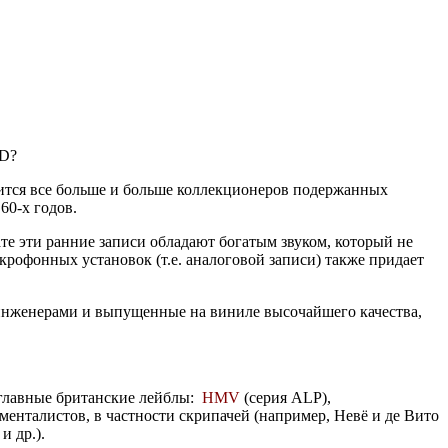
CD?
вится все больше и больше коллекционеров подержанных
60-х годов.
те эти ранние записи обладают богатым звуком, который не
рофонных установок (т.е. аналоговой записи) также придает
инженерами и выпущенные на виниле высочайшего качества,
 главные британские лейблы:
HMV
(серия ALP),
менталистов, в частности скрипачей (например, Невё и де Вито
 др.).