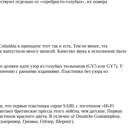
твуют отдельно от «серебристо-голубых», их номера
umbia в принципе этот так и есть. Тем не менее, эта
 выпустили много записей. Качество звука и исполнение было
аю должен идти узор из голубых тюльпанов (GY5 или GY7). У
авнению с ранними изданиями. Пластинки без узора из
ласен, что первые пластинки серии SABL с логотипом «Hi-Fi
итают британские прессы этого лейбла, чем датские. Первые
стинок красного цвета. В отличие от Deustche Grammophon,
(например, Грюмьо, Геблер, Шеринг).