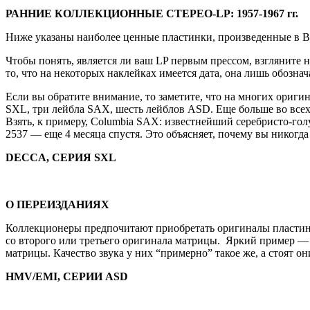
РАННИЕ КОЛЛЕКЦИОННЫЕ СТЕРЕО-LP: 1957-1967 гг.
Ниже указаны наиболее ценные пластинки, произведенные в 
Чтобы понять, является ли ваш LP первым прессом, взгляните н
то, что на некоторых наклейках имеется дата, она лишь обозна
Если вы обратите внимание, то заметите, что на многих оригин
SXL, три лейбла SAX, шесть лейблов ASD. Еще больше во всех э
Взять, к примеру, Columbia SAX: известнейший серебристо-го
2537 — еще 4 месяца спустя. Это объясняет, почему вы никогд
DECCA, СЕРИЯ SXL
О ПЕРЕИЗДАНИЯХ
Коллекционеры предпочитают приобретать оригиналы пластино
со второго или третьего оригинала матрицы. Яркий пример — D
матрицы. Качество звука у них “примерно” такое же, а стоят 
HMV/EMI, СЕРИИ ASD