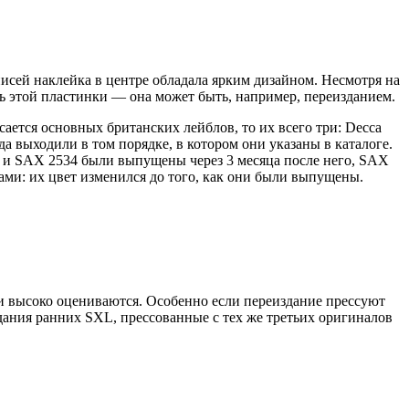
писей наклейка в центре обладала ярким дизайном. Несмотря на
сть этой пластинки — она может быть, например, переизданием.
сается основных британских лейблов, то их всего три: Decca
да выходили в том порядке, в котором они указаны в каталоге.
2 и SAX 2534 были выпущены через 3 месяца после него, SAX
ками: их цвет изменился до того, как они были выпущены.
и высоко оцениваются. Особенно если переиздание прессуют
дания ранних SXL, прессованные с тех же третьих оригиналов