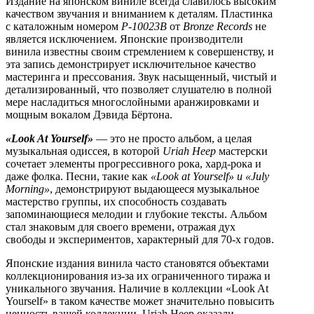
Издание на японском виниле всегда славилось высоким
качеством звучания и вниманием к деталям. Пластинка
с каталожным номером
P-10023B
от
Bronze Records
не
является исключением. Японские производители
винила известны своим стремлением к совершенству, и
эта запись демонстрирует исключительное качество
мастеринга и прессования. Звук насыщенный, чистый и
детализированный, что позволяет слушателю в полной
мере насладиться многослойными аранжировками и
мощным вокалом Дэвида Бёртона.
«Look At Yourself»
— это не просто альбом, а целая
музыкальная одиссея, в которой
Uriah Heep
мастерски
сочетает элементы прогрессивного рока, хард-рока и
даже фолка. Песни, такие как
«Look at Yourself» и «July
Morning»
, демонстрируют выдающееся музыкальное
мастерство группы, их способность создавать
запоминающиеся мелодии и глубокие тексты. Альбом
стал знаковым для своего времени, отражая дух
свободы и экспериментов, характерный для 70-х годов.
Японские издания винила часто становятся объектами
коллекционирования из-за их ограниченного тиража и
уникального звучания. Наличие в коллекции «Look At
Yourself» в таком качестве может значительно повысить
ценность вашей коллекции. Uriah Heep оказали