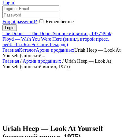
Login
Forgot password?
Remember me
The Doors — The Doors (японский винил, 1977)
Pink
Floyd — Wish You Were Here (винил, второй пресс,
лейбл Си-Би-Эс Сони Рекордс)
Главная
Каталог
Архив проданных
Uriah Heep — Look At
Yourself (японский...
Главная
/
Архив проданных
/ Uriah Heep — Look At
Yourself (японский винил, 1975)
Uriah Heep — Look At Yourself
(японский винил, 1975)