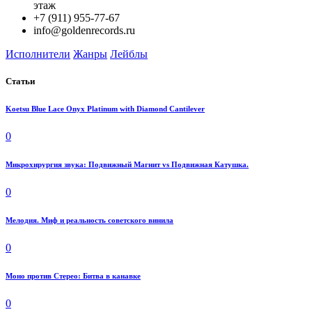
этаж
+7 (911) 955-77-67
info@goldenrecords.ru
Исполнители
Жанры
Лейблы
Статьи
Koetsu Blue Lace Onyx Platinum with Diamond Cantilever
0
Микрохирургия звука: Подвижный Магнит vs Подвижная Катушка.
0
Мелодия. Миф и реальность советского винила
0
Моно против Стерео: Битва в канавке
0