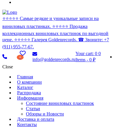
⭐️⭐️⭐️⭐️⭐️ Самые редкие и уникальные записи на
виниловых пластинках. ⭐️⭐️⭐️⭐️⭐️ Продажа
коллекционных виниловых пластинок по выгодной
цене. ⭐️⭐️⭐️⭐️⭐️ Галерея Goldenrecords. ☎ Звоните: +7
(911) 955-77-67.
Your cart:
0
0
0
info@goldenrecords.ru
Items
-
0 ₽
Close
Главная
О компании
Каталог
Распродажа
Информация
Состояние виниловых пластинок
Статьи
Обзоры и Новости
Доставка и оплата
Контакты