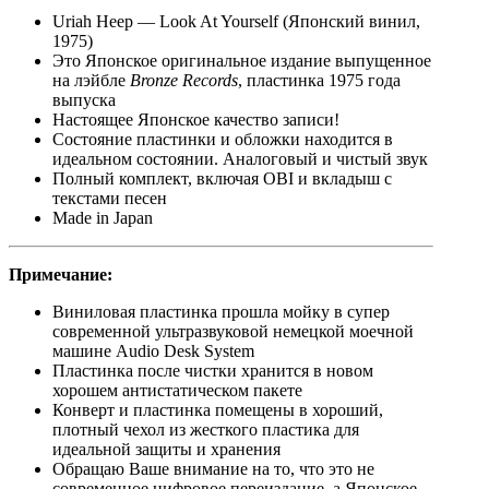
Uriah Heep — Look At Yourself (Японский винил,
1975)
Это Японское оригинальное издание выпущенное
на лэйбле
Bronze Records
, пластинка 1975 года
выпуска
Настоящее Японское качество записи!
Состояние пластинки и обложки находится в
идеальном состоянии. Аналоговый и чистый звук
Полный комплект, включая OBI и вкладыш с
текстами песен
Made in Japan
Примечание:
Виниловая пластинка прошла мойку в супер
современной ультразвуковой немецкой моечной
машине Audio Desk System
Пластинка после чистки хранится в новом
хорошем антистатическом пакете
Конверт и пластинка помещены в хороший,
плотный чехол из жесткого пластика для
идеальной защиты и хранения
Обращаю Ваше внимание на то, что это не
современное цифровое переиздание, а Японское