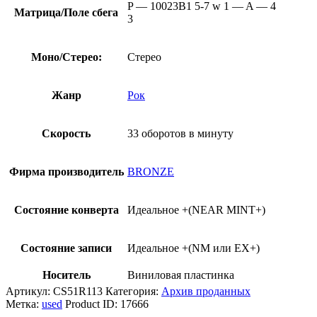
P — 10023B1 5-7 w 1 — A — 4
Матрица/Поле сбега
3
Моно/Стерео:
Стерео
Жанр
Рок
Скорость
33 оборотов в минуту
Фирма производитель
BRONZE
Состояние конверта
Идеальное +(NEAR MINT+)
Состояние записи
Идеальное +(NM или EX+)
Носитель
Виниловая пластинка
Артикул:
CS51R113
Категория:
Архив проданных
Метка:
used
Product ID:
17666