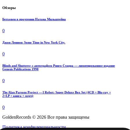
Обзоры
Бетховен в прочтении Натана Мильштейна
0
Джон Леннон: Some Time in New York City.
0
Blinds and Shutters» с автографом Ринго Старра — лимитированное издание
Genesis Publications 1990
0
The Alan Parsons Project — I Robot: Super Deluxe Box Set (4CD + Blu-ray +
2×LP + книга + мерч)
0
GoldenRecords © 2026 Все права защищены
Политика конфиденциальности