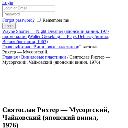
Login
Forgot password?
Remember me
Wayne Shorter — Night Dreamer (японский винил, 1977,
промо-копия)
Walter Gieseking — Plays Debussy (винил,
Великобритания, 1963)
Главная
Каталог
Виниловые пластинки
Святослав
Рихтер — Мусоргский...
Главная
/
Виниловые пластинки
/ Святослав Рихтер —
Мусоргский, Чайковский (японский винил, 1976)
Святослав Рихтер — Мусоргский,
Чайковский (японский винил,
1976)