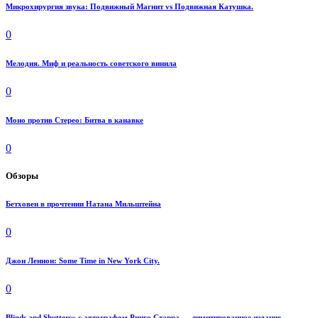
Микрохирургия звука: Подвижный Магнит vs Подвижная Катушка.
0
Мелодия. Миф и реальность советского винила
0
Моно против Стерео: Битва в канавке
0
Обзоры
Бетховен в прочтении Натана Мильштейна
0
Джон Леннон: Some Time in New York City.
0
Blinds and Shutters» с автографом Ринго Старра — лимитированное издание