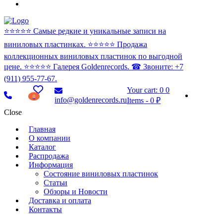
⭐️⭐️⭐️⭐️⭐️ Самые редкие и уникальные записи на
виниловых пластинках. ⭐️⭐️⭐️⭐️⭐️ Продажа
коллекционных виниловых пластинок по выгодной
цене. ⭐️⭐️⭐️⭐️⭐️ Галерея Goldenrecords. ☎ Звоните: +7
(911) 955-77-67.
Your cart:
0
0
0
info@goldenrecords.ru
Items
-
0 ₽
Close
Главная
О компании
Каталог
Распродажа
Информация
Состояние виниловых пластинок
Статьи
Обзоры и Новости
Доставка и оплата
Контакты