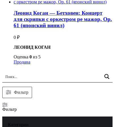
Леонид Коган — Бетховен: Концерт
для скрипки с оркестром ре мажор, Op.
61 (японский винил)
0
₽
ЛЕОНИД КОГАН
Оценка
0
из 5
Продана
Фильтр
Фильтр
Категории