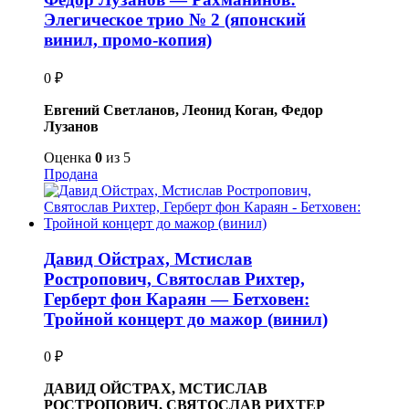
Элегическое трио № 2 (японский
винил, промо-копия)
0
₽
Евгений Светланов, Леонид Коган, Федор
Лузанов
Оценка
0
из 5
Продана
Давид Ойстрах, Мстислав
Ростропович, Святослав Рихтер,
Герберт фон Караян — Бетховен:
Тройной концерт до мажор (винил)
0
₽
ДАВИД ОЙСТРАХ, МСТИСЛАВ
РОСТРОПОВИЧ, СВЯТОСЛАВ РИХТЕР