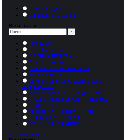
Архив проданных
Виниловые пластинки
Исполнитель
×
Emil Gilels
Булат Окуджава
ДАВИД ОЙСТРАХ
Даниил Шафран
ЕВГЕНИЙ МРАВИНСКИЙ
Евгений Кисин
Евгений Светланов, Леонид Коган,
Федор Лузанов
Зузаана Ружичкова и Богдан Вархал
Игорь Гаврыш и Любовь Тимофеева
ЛЕОНИД КОГАН
МСТИСЛАВ РОСТРОПОВИЧ
СВЯТОСЛАВ РИХТЕР
СТАНИСЛАВ БУНИН
Больше +
Меньше