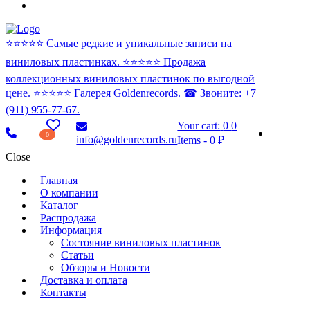
⭐️⭐️⭐️⭐️⭐️ Самые редкие и уникальные записи на
виниловых пластинках. ⭐️⭐️⭐️⭐️⭐️ Продажа
коллекционных виниловых пластинок по выгодной
цене. ⭐️⭐️⭐️⭐️⭐️ Галерея Goldenrecords. ☎ Звоните: +7
(911) 955-77-67.
Your cart:
0
0
0
info@goldenrecords.ru
Items
-
0 ₽
Close
Главная
О компании
Каталог
Распродажа
Информация
Состояние виниловых пластинок
Статьи
Обзоры и Новости
Доставка и оплата
Контакты