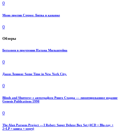
0
Моно против Стерео: Битва в канавке
0
Обзоры
Бетховен в прочтении Натана Мильштейна
0
Джон Леннон: Some Time in New York City.
0
Blinds and Shutters» с автографом Ринго Старра — лимитированное издание
Genesis Publications 1990
0
The Alan Parsons Project — I Robot: Super Deluxe Box Set (4CD + Blu-ray +
2×LP + книга + мерч)