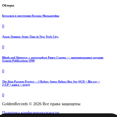
Обзоры
Бетховен в прочтении Натана Мильштейна
0
Джон Леннон: Some Time in New York City.
0
Blinds and Shutters» с автографом Ринго Старра — лимитированное издание
Genesis Publications 1990
0
The Alan Parsons Project — I Robot: Super Deluxe Box Set (4CD + Blu-ray +
2×LP + книга + мерч)
0
GoldenRecords © 2026 Все права защищены
Политика конфиденциальности