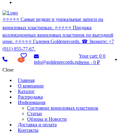
⭐️⭐️⭐️⭐️⭐️ Самые редкие и уникальные записи на
виниловых пластинках. ⭐️⭐️⭐️⭐️⭐️ Продажа
коллекционных виниловых пластинок по выгодной
цене. ⭐️⭐️⭐️⭐️⭐️ Галерея Goldenrecords. ☎ Звоните: +7
(911) 955-77-67.
Your cart:
0
0
0
info@goldenrecords.ru
Items
-
0 ₽
Close
Главная
О компании
Каталог
Распродажа
Информация
Состояние виниловых пластинок
Статьи
Обзоры и Новости
Доставка и оплата
Контакты