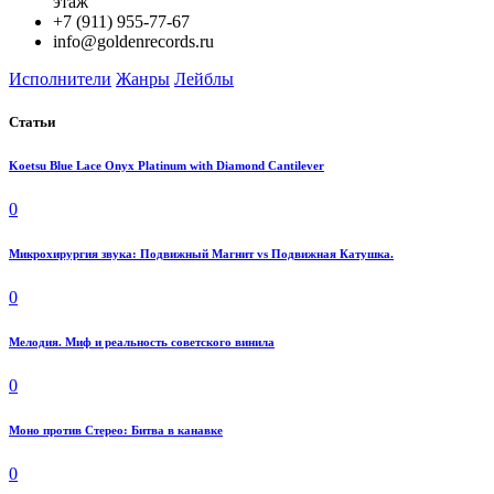
этаж
+7 (911) 955-77-67
info@goldenrecords.ru
Исполнители
Жанры
Лейблы
Статьи
Koetsu Blue Lace Onyx Platinum with Diamond Cantilever
0
Микрохирургия звука: Подвижный Магнит vs Подвижная Катушка.
0
Мелодия. Миф и реальность советского винила
0
Моно против Стерео: Битва в канавке
0