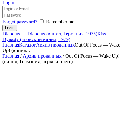
Login
Forgot password?
Remember me
Diabolus — Diabolus (винил, Германия, 1975)
Kiss —
Dynasty (японский винил, 1979)
Главная
Каталог
Архив проданных
Out Of Focus — Wake
Up! (винил...
Главная
/
Архив проданных
/ Out Of Focus — Wake Up!
(винил, Германия, первый пресс)