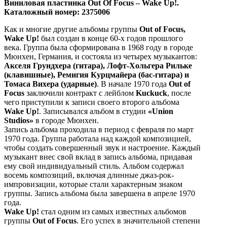
Виниловая
пластинка
Out Of Focus ‎– Wake Up!.
Каталожный
номер:
2375006
Как и многие другие альбомы группы
Out of Focus,
Wake Up!
был создан в конце 60-х годов прошлого
века. Группа была сформирована в 1968 году в городе
Мюнхен, Германия, и состояла из четырех музыкантов:
Акселя Грундхера (гитара), Лофт-Хольгера Рильке
(клавишные), Ремигия Курцмайера (бас-гитара) и
Томаса Вихера (ударные)
. В начале 1970 года
Out of
Focus
заключили контракт с лейблом
Kuckuck
, после
чего приступили к записи своего второго альбома
Wake Up!
. Записывался альбом в студии
«Union
Studios»
в городе Мюнхен.
Запись альбома проходила в период с февраля по март
1970 года. Группа работала над каждой композицией,
чтобы создать совершенный звук и настроение. Каждый
музыкант внес свой вклад в запись альбома, придавая
ему свой индивидуальный стиль. Альбом содержал
восемь композиций, включая длинные джаз-рок-
импровизации, которые стали характерным знаком
группы. Запись альбома была завершена в апреле 1970
года.
Wake Up!
стал одним из самых известных альбомов
группы
Out of Focus
. Его успех в значительной степени