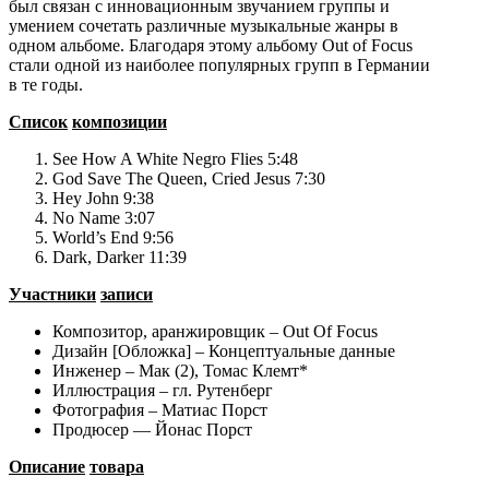
был связан с инновационным звучанием группы и
умением сочетать различные музыкальные жанры в
одном альбоме. Благодаря этому альбому Out of Focus
стали одной из наиболее популярных групп в Германии
в те годы.
Список
композиции
See How A White Negro Flies 5:48
God Save The Queen, Cried Jesus 7:30
Hey John 9:38
No Name 3:07
World’s End 9:56
Dark, Darker 11:39
Участники
записи
Композитор, аранжировщик – Out Of Focus
Дизайн [Обложка] – Концептуальные данные
Инженер – Мак (2), Томас Клемт*
Иллюстрация – гл. Рутенберг
Фотография – Матиас Порст
Продюсер — Йонас Порст
Описание
товара