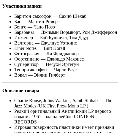
Участники записи
Баритон-саксофон — Сахиб Шехаб
Бас — Мартин Ривера
Бонго — Чано Позо
Барабаны — Джимми Вормворт, Рон Джефферсон
Инженер — Боб Бушнелл, Том Дауд
Валторна — Джулиус Уоткинс
Liner Notes — Burt Korall
Фотография — Ли Фридландер
Фортепиано — Джильдо Махонес
Супервизор — Несухи Эртегун
Тенор-саксофон — Чарли Раус
Вокал — Эйлин Гилберт
Описание
товара
Charlie Rouse, Julius Watkins, Sahib Shihab — The
Jazz Modes (UK First Press Mono LP )
Редкий оригинальный Английский LP первого
издания 1961 года на лейбле LONDON
RECORDS
Игровая поверхность пластинки имеет признаки
износа и проигрывания но несмотря на это звук