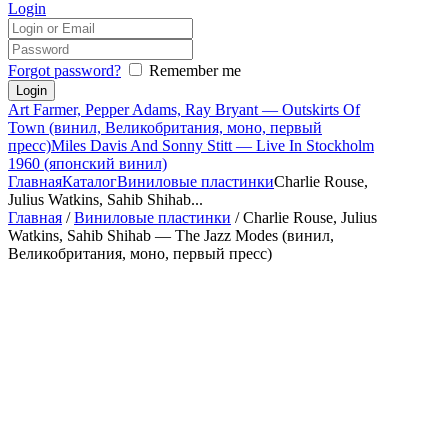
Login
Forgot password?
Remember me
Art Farmer, Pepper Adams, Ray Bryant — Outskirts Of
Town (винил, Великобритания, моно, первый
пресс)
Miles Davis And Sonny Stitt — Live In Stockholm
1960 (японский винил)
Главная
Каталог
Виниловые пластинки
Charlie Rouse,
Julius Watkins, Sahib Shihab...
Главная
/
Виниловые пластинки
/ Charlie Rouse, Julius
Watkins, Sahib Shihab — The Jazz Modes (винил,
Великобритания, моно, первый пресс)