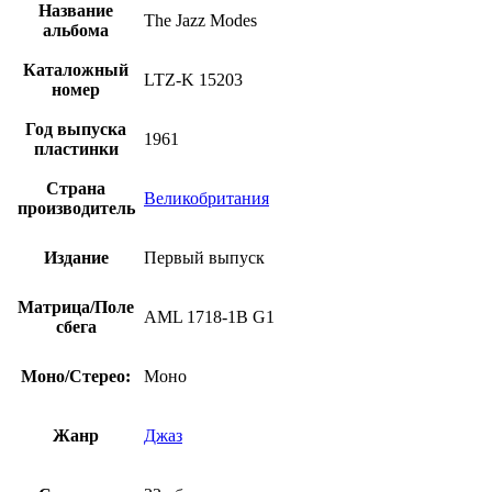
Название
Shihab
The Jazz Modes
альбома
-
The
Каталожный
Jazz
LTZ-K 15203
номер
Modes
(винил,
Год выпуска
Великобритания,
1961
пластинки
моно,
первый
Страна
пресс)
Великобритания
производитель
Издание
Первый выпуск
Матрица/Поле
AML 1718-1B G1
сбега
Моно/Стерео:
Моно
Жанр
Джаз