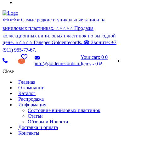
⭐️⭐️⭐️⭐️⭐️ Самые редкие и уникальные записи на
виниловых пластинках. ⭐️⭐️⭐️⭐️⭐️ Продажа
коллекционных виниловых пластинок по выгодной
цене. ⭐️⭐️⭐️⭐️⭐️ Галерея Goldenrecords. ☎ Звоните: +7
(911) 955-77-67.
Your cart:
0
0
0
info@goldenrecords.ru
Items
-
0 ₽
Close
Главная
О компании
Каталог
Распродажа
Информация
Состояние виниловых пластинок
Статьи
Обзоры и Новости
Доставка и оплата
Контакты