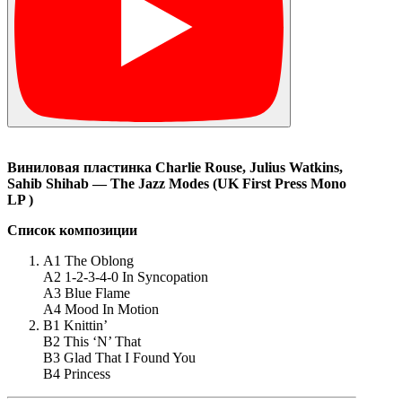
Виниловая
пластинка Charlie Rouse, Julius Watkins,
Sahib Shihab — The Jazz Modes (UK First Press Mono
LP )
Список композиции
A1 The Oblong
A2 1-2-3-4-0 In Syncopation
A3 Blue Flame
A4 Mood In Motion
B1 Knittin’
B2 This ‘N’ That
B3 Glad That I Found You
B4 Princess