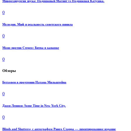
Микрохирургия звука: Подвижный Магнит vs Подвижная Катушка.
0
Мелодия. Миф и реальность советского винила
0
Моно против Стерео: Битва в канавке
0
Обзоры
Бетховен в прочтении Натана Мильштейна
0
Джон Леннон: Some Time in New York City.
0
Blinds and Shutters» с автографом Ринго Старра — лимитированное издание