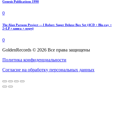
Genesis Publications 1990
0
The Alan Parsons Project — I Robot: Super Deluxe Box Set (4CD + Blu-ray +
2×LP + книга + мерч)
0
GoldenRecords © 2026 Все права защищены
Политика конфиденциальности
Согласие на обработку персональных данных