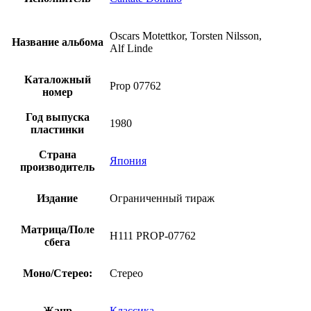
Oscars Motettkor, Torsten Nilsson,
Название альбома
Alf Linde
Каталожный
Prop 07762
номер
Год выпуска
1980
пластинки
Страна
Япония
производитель
Издание
Ограниченный тираж
Матрица/Поле
H111 PROP-07762
сбега
Моно/Стерео:
Стерео
Жанр
Классика