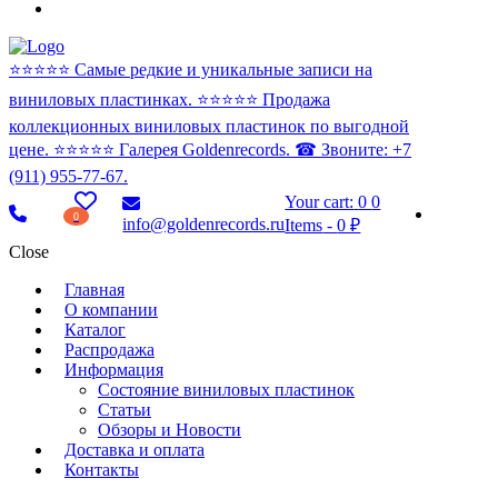
⭐️⭐️⭐️⭐️⭐️ Самые редкие и уникальные записи на
виниловых пластинках. ⭐️⭐️⭐️⭐️⭐️ Продажа
коллекционных виниловых пластинок по выгодной
цене. ⭐️⭐️⭐️⭐️⭐️ Галерея Goldenrecords. ☎ Звоните: +7
(911) 955-77-67.
Your cart:
0
0
0
info@goldenrecords.ru
Items
-
0 ₽
Close
Главная
О компании
Каталог
Распродажа
Информация
Состояние виниловых пластинок
Статьи
Обзоры и Новости
Доставка и оплата
Контакты