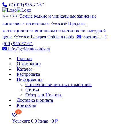
+7 (911) 955-77-67
⭐️⭐️⭐️⭐️⭐️ Самые редкие и уникальные записи на
виниловых пластинках. ⭐️⭐️⭐️⭐️⭐️ Продажа
коллекционных виниловых пластинок по выгодной
цене. ⭐️⭐️⭐️⭐️⭐️ Галерея Goldenrecords. ☎ Звоните: +7
(911) 955-77-67.
info@goldenrecords.ru
Главная
О компании
Каталог
Распродажа
Информация
Состояние виниловых пластинок
Статьи
Обзоры и Новости
Доставка и оплата
Контакты
0
Your cart:
0
0 Items
-
0 ₽