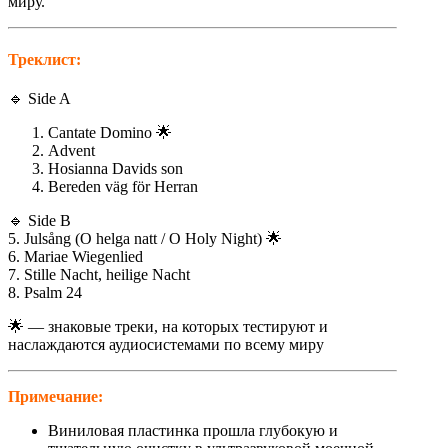
миру.
Треклист:
🔹 Side A
Cantate Domino 🌟
Advent
Hosianna Davids son
Bereden väg för Herran
🔹 Side B
5. Julsång (O helga natt / O Holy Night) 🌟
6. Mariae Wiegenlied
7. Stille Nacht, heilige Nacht
8. Psalm 24
🌟 — знаковые треки, на которых тестируют и
наслаждаются аудиосистемами по всему миру
Примечание:
Виниловая пластинка прошла глубокую и