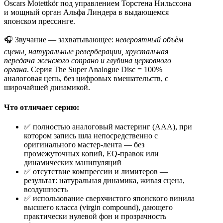
Oscars Motettkör под управлением Торстена Нильссона
и мощный орган Альфа Линдера в выдающемся
японском прессинге.
🎧 Звучание — захватывающее:
невероятный объём
сцены, натуральные реверберации, хрустальная
передача женского сопрано и глубина церковного
органа
. Серия The Super Analogue Disc = 100%
аналоговая цепь, без цифровых вмешательств, с
широчайшей динамикой.
Что отличает серию:
✅ полностью аналоговый мастеринг (AAA), при
котором запись шла непосредственно с
оригинального мастер-лента — без
промежуточных копий, EQ-правок или
динамических манипуляций
✅ отсутствие компрессии и лимитеров —
результат: натуральная динамика, живая сцена,
воздушность
✅ использование сверхчистого японского винила
высшего класса (virgin compound), дающего
практически нулевой фон и прозрачность