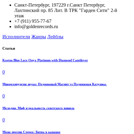
Санкт-Петербург, 197229 г.Санкт Петербург,
Лахтинский пр. 85 Лит. B ТРК "Гарден Сити" 2-й
этаж
+7 (911) 955-77-67
info@goldenrecords.ru
Исполнители
Жанры
Лейблы
Статьи
Koetsu Blue Lace Onyx Platinum with Diamond Cantilever
0
Микрохирургия звука: Подвижный Магнит vs Подвижная Катушка.
0
Мелодия. Миф и реальность советского винила
0
Моно против Стерео: Битва в канавке