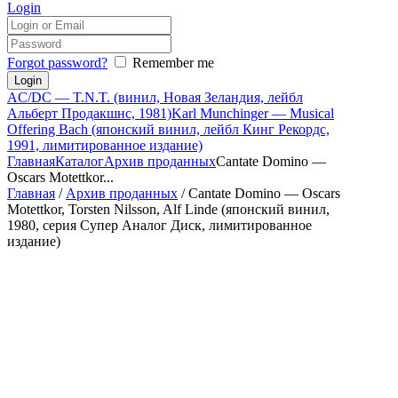
Login
Forgot password?
Remember me
AC/DC — T.N.T. (винил, Новая Зеландия, лейбл
Альберт Продакшнс, 1981)
Karl Munchinger — Musical
Offering Bach (японский винил, лейбл Кинг Рекордс,
1991, лимитированное издание)
Главная
Каталог
Архив проданных
Cantate Domino —
Oscars Motettkor...
Главная
/
Архив проданных
/ Cantate Domino — Oscars
Motettkor, Torsten Nilsson, Alf Linde (японский винил,
1980, серия Супер Аналог Диск, лимитированное
издание)