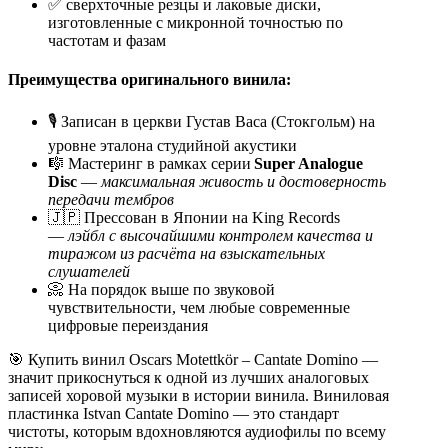
✅ сверхточные резцы и лаковые диски,
изготовленные с микронной точностью по
частотам и фазам
Преимущества оригинального винила:
🎙️ Записан в церкви Густав Васа (Стокгольм) на
уровне эталона студийной акустики
🎼 Mастеринг в рамках серии
Super Analogue
Disc
—
максимальная живость и достоверность
передачи тембров
🇯🇵 Прессован в Японии на King Records
—
лэйбл с высочайшими контролем качества и
тиражом из расчёта на взыскательных
слушателей
📀 На порядок выше по звуковой
чувствительности, чем любые современные
цифровые переиздания
🎯 Купить винил Oscars Motettkör – Cantate Domino —
значит прикоснуться к одной из лучших аналоговых
записей хоровой музыки в истории винила. Виниловая
пластинка Istvan Cantate Domino — это стандарт
чистоты, которым вдохновляются аудиофилы по всему