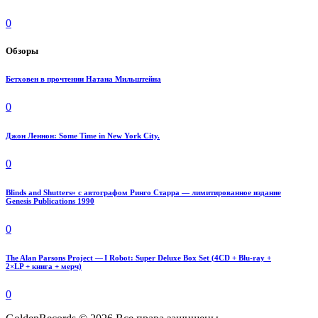
0
Обзоры
Бетховен в прочтении Натана Мильштейна
0
Джон Леннон: Some Time in New York City.
0
Blinds and Shutters» с автографом Ринго Старра — лимитированное издание
Genesis Publications 1990
0
The Alan Parsons Project — I Robot: Super Deluxe Box Set (4CD + Blu-ray +
2×LP + книга + мерч)
0