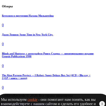
Обзоры
Бетховен в прочтении Натана Мильштейна
0
Джон Леннон: Some Time in New York City.
0
Blinds and Shutters» с автографом Ринго Старра — лимитированное издание
Genesis Publications 1990
0
The Alan Parsons Project — I Robot: Super Deluxe Box Set (4CD + Blu-ray +
2×LP + книга + мерч)
0
GoldenRecords © 2026 Все права защищены
Мы используем
cookie
- они помогают нам понять, как вы
Политика конфиденциальности
взаимодействуете с нашим сайтом и сделать его удобнее и
╳