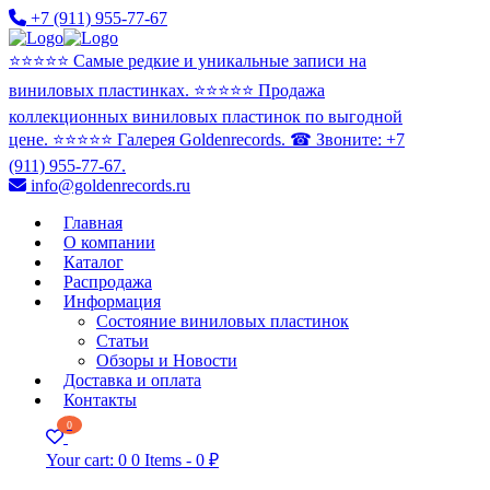
+7 (911) 955-77-67
⭐️⭐️⭐️⭐️⭐️ Самые редкие и уникальные записи на
виниловых пластинках. ⭐️⭐️⭐️⭐️⭐️ Продажа
коллекционных виниловых пластинок по выгодной
цене. ⭐️⭐️⭐️⭐️⭐️ Галерея Goldenrecords. ☎ Звоните: +7
(911) 955-77-67.
info@goldenrecords.ru
Главная
О компании
Каталог
Распродажа
Информация
Состояние виниловых пластинок
Статьи
Обзоры и Новости
Доставка и оплата
Контакты
0
Your cart:
0
0 Items
-
0 ₽