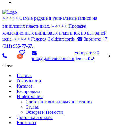
⭐️⭐️⭐️⭐️⭐️ Самые редкие и уникальные записи на
виниловых пластинках. ⭐️⭐️⭐️⭐️⭐️ Продажа
коллекционных виниловых пластинок по выгодной
цене. ⭐️⭐️⭐️⭐️⭐️ Галерея Goldenrecords. ☎ Звоните: +7
(911) 955-77-67.
Your cart:
0
0
0
info@goldenrecords.ru
Items
-
0 ₽
Close
Главная
О компании
Каталог
Распродажа
Информация
Состояние виниловых пластинок
Статьи
Обзоры и Новости
Доставка и оплата
Контакты