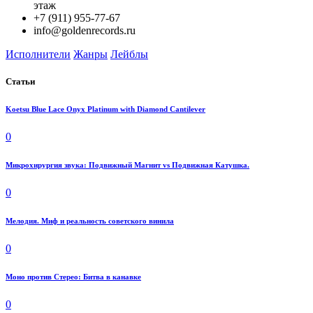
этаж
+7 (911) 955-77-67
info@goldenrecords.ru
Исполнители
Жанры
Лейблы
Статьи
Koetsu Blue Lace Onyx Platinum with Diamond Cantilever
0
Микрохирургия звука: Подвижный Магнит vs Подвижная Катушка.
0
Мелодия. Миф и реальность советского винила
0
Моно против Стерео: Битва в канавке
0