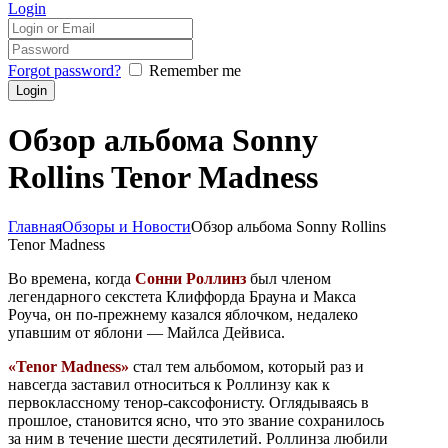
Login
Forgot password?
Remember me
Обзор альбома Sonny
Rollins Tenor Madness
Главная
Обзоры и Новости
Обзор альбома Sonny Rollins
Tenor Madness
Во времена, когда
Сонни Роллинз
был членом
легендарного секстета Клиффорда Брауна и Макса
Роуча, он по-прежнему казался яблочком, недалеко
упавшим от яблони — Майлса Дейвиса.
«Tenor Madness»
стал тем альбомом, который раз и
навсегда заставил относиться к Роллинзу как к
первоклассному тенор-саксофонисту. Оглядываясь в
прошлое, становится ясно, что это звание сохранилось
за ним в течение шести десятилетий. Роллинза любили