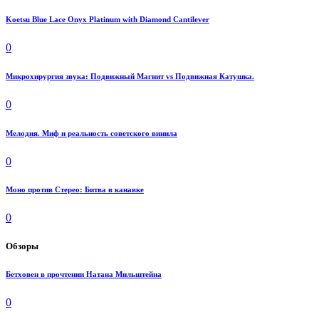
Koetsu Blue Lace Onyx Platinum with Diamond Cantilever
0
Микрохирургия звука: Подвижный Магнит vs Подвижная Катушка.
0
Мелодия. Миф и реальность советского винила
0
Моно против Стерео: Битва в канавке
0
Обзоры
Бетховен в прочтении Натана Мильштейна
0