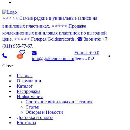
⭐️⭐️⭐️⭐️⭐️ Самые редкие и уникальные записи на
виниловых пластинках. ⭐️⭐️⭐️⭐️⭐️ Продажа
коллекционных виниловых пластинок по выгодной
цене. ⭐️⭐️⭐️⭐️⭐️ Галерея Goldenrecords. ☎ Звоните: +7
(911) 955-77-67.
Your cart:
0
0
0
info@goldenrecords.ru
Items
-
0 ₽
Close
Главная
О компании
Каталог
Распродажа
Информация
Состояние виниловых пластинок
Статьи
Обзоры и Новости
Доставка и оплата
Контакты