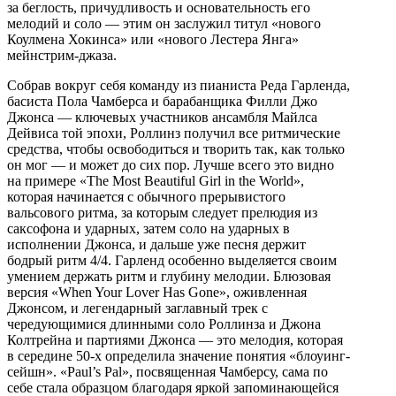
за беглость, причудливость и основательность его
мелодий и соло — этим он заслужил титул «нового
Коулмена Хокинса» или «нового Лестера Янга»
мейнстрим-джаза.
Собрав вокруг себя команду из пианиста Реда Гарленда,
басиста Пола Чамберса и барабанщика Филли Джо
Джонса — ключевых участников ансамбля Майлса
Дейвиса той эпохи, Роллинз получил все ритмические
средства, чтобы освободиться и творить так, как только
он мог — и может до сих пор. Лучше всего это видно
на примере «The Most Beautiful Girl in the World»,
которая начинается с обычного прерывистого
вальсового ритма, за которым следует прелюдия из
саксофона и ударных, затем соло на ударных в
исполнении Джонса, и дальше уже песня держит
бодрый ритм 4/4. Гарленд особенно выделяется своим
умением держать ритм и глубину мелодии. Блюзовая
версия «When Your Lover Has Gone», оживленная
Джонсом, и легендарный заглавный трек с
чередующимися длинными соло Роллинза и Джона
Колтрейна и партиями Джонса — это мелодия, которая
в середине 50-х определила значение понятия «блоуинг-
сейшн». «Paul’s Pal», посвященная Чамберсу, сама по
себе стала образцом благодаря яркой запоминающейся