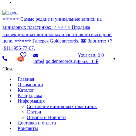
⭐️⭐️⭐️⭐️⭐️ Самые редкие и уникальные записи на
виниловых пластинках. ⭐️⭐️⭐️⭐️⭐️ Продажа
коллекционных виниловых пластинок по выгодной
цене. ⭐️⭐️⭐️⭐️⭐️ Галерея Goldenrecords. ☎ Звоните: +7
(911) 955-77-67.
Your cart:
0
0
0
info@goldenrecords.ru
Items
-
0 ₽
Close
Главная
О компании
Каталог
Распродажа
Информация
Состояние виниловых пластинок
Статьи
Обзоры и Новости
Доставка и оплата
Контакты