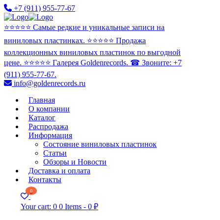
+7 (911) 955-77-67
⭐️⭐️⭐️⭐️⭐️ Самые редкие и уникальные записи на
виниловых пластинках. ⭐️⭐️⭐️⭐️⭐️ Продажа
коллекционных виниловых пластинок по выгодной
цене. ⭐️⭐️⭐️⭐️⭐️ Галерея Goldenrecords. ☎ Звоните: +7
(911) 955-77-67.
info@goldenrecords.ru
Главная
О компании
Каталог
Распродажа
Информация
Состояние виниловых пластинок
Статьи
Обзоры и Новости
Доставка и оплата
Контакты
0
Your cart:
0
0 Items
-
0 ₽