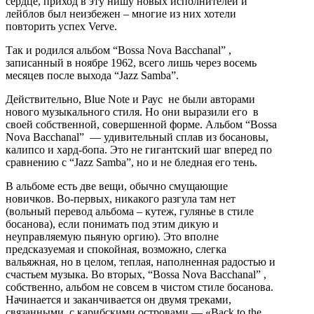
сердце, приход в эту нишу новых исполнителей и
лейблов был неизбежен – многие из них хотели
повторить успех Verve.
Так и родился альбом “Bossa Nova Bacchanal” ,
записанный в ноябре 1962, всего лишь через восемь
месяцев после выхода “Jazz Samba”.
Действительно, Blue Note и Раус не были авторами
нового музыкального стиля. Но они выразили его в
своей собственной, совершенной форме. Альбом “Bossa
Nova Bacchanal” — удивительный сплав из босановы,
калипсо и хард-бопа. Это не гигантский шаг вперед по
сравнению с “Jazz Samba”, но и не бледная его тень.
В альбоме есть две вещи, обычно смущающие
новичков. Во-первых, никакого разгула там нет
(вольный перевод альбома – кутеж, гулянье в стиле
босанова), если понимать под этим дикую и
неуправляемую пьяную оргию). Это вполне
предсказуемая и спокойная, возможно, слегка
вальяжная, но в целом, теплая, наполненная радостью и
счастьем музыка. Во вторых, “Bossa Nova Bacchanal” ,
собственно, альбом не совсем в чистом стиле босанова.
Начинается и заканчивается он двумя треками,
связанными с карибскими островами — «Back to the