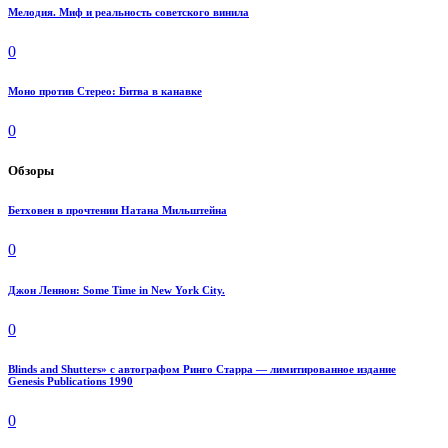
Мелодия. Миф и реальность советского винила
0
Моно против Стерео: Битва в канавке
0
Обзоры
Бетховен в прочтении Натана Мильштейна
0
Джон Леннон: Some Time in New York City.
0
Blinds and Shutters» с автографом Ринго Старра — лимитированное издание
Genesis Publications 1990
0