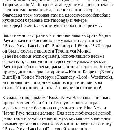
Tropics» и «In Martinique» а между ними – пять треков с
латинскими названиями, в исполнении которых,
благодаря трем музыкантам на классическом барабане,
кубинском барабане конга(conga) и чекере
(шекере,chekere), доминируют необычные ритмы.
Было немного странным и необычным выбрать Чарли
Рауса в качестве основного музыканта для записи
“Bossa Nova Bacchanal”. В период с 1959 по 1970 годы
он был в составе квартета Телониуса Монка
(TheThelonious Monk quartet), исполнявшего весьма
серьезную, сложную и интересную музыку. Здесь же
Раус играет более легко, раскованно и радостно. К нему
присоединились два гитариста – Кенни Беррелл (Kenny
Burrell) и Чонси Уэстбрук (Chauncey «Lord» Westbrook),
исполнявшие гитарные композиции в испанском
стиле. У них получилось. И получилось отлично!
К сожалению, альбом “Bossa Nova Bacchanal” не имел
продолжения. Если Стэн Гетц увлекался и играл
музыку в стиле босанова еще много лет, Blue Note и
Чарли Раус пошли дальше. Для всех любителей легкой,
радостной и зажигательной музыки, мы без колебаний
рекомендуем обязательно иметь виниловую пластинку
“Bossa Nova Bacchanal” в своей коллекции.