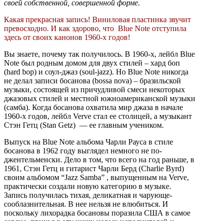
своей собственной, совершенной форме.
Какая прекрасная запись! Виниловая пластинка звучит
превосходно. И как здорово, что Blue Note отступила
здесь от своих канонов 1960-х годов!
Вы знаете, почему так получилось. В 1960-х, лейбл Blue
Note был родным домом для двух стилей – хард боп
(hard bop) и соул-джаз (soul-jazz). Но Blue Note никогда
не делал записи босанова (bossa nova) – бразильской
музыки, состоящей из причудливой смеси некоторых
джазовых стилей и местной южноамериканской музыки
(самба). Когда босанова охватила мир джаза в начале
1960-х годов, лейбл Verve стал ее столицей, а музыкант
Стэн Гетц (Stan Getz) — ее главным учеником.
Выпуск на Blue Note альбома Чарли Рауса в стиле
босанова в 1962 году выглядел немного не по-
джентельменски. Дело в том, что всего на год раньше, в
1961, Стэн Гетц и гитарист Чарли Берд (Charlie Byrd)
своим альбомом “Jazz Samba” , выпущенным на Verve,
практически создали новую категорию в музыке.
Запись получилась тихая, деликатная и чарующе-
сооблазнительная. В нее нельзя не влюбиться. И
поскольку лихорадка босановы поразила США в самое