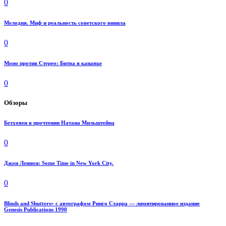
0
Мелодия. Миф и реальность советского винила
0
Моно против Стерео: Битва в канавке
0
Обзоры
Бетховен в прочтении Натана Мильштейна
0
Джон Леннон: Some Time in New York City.
0
Blinds and Shutters» с автографом Ринго Старра — лимитированное издание
Genesis Publications 1990