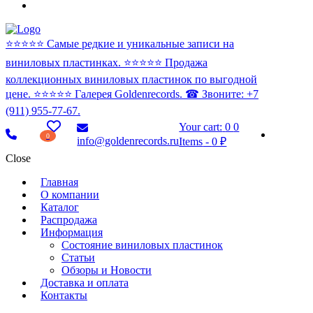
⭐️⭐️⭐️⭐️⭐️ Самые редкие и уникальные записи на
виниловых пластинках. ⭐️⭐️⭐️⭐️⭐️ Продажа
коллекционных виниловых пластинок по выгодной
цене. ⭐️⭐️⭐️⭐️⭐️ Галерея Goldenrecords. ☎ Звоните: +7
(911) 955-77-67.
Your cart:
0
0
0
info@goldenrecords.ru
Items
-
0 ₽
Close
Главная
О компании
Каталог
Распродажа
Информация
Состояние виниловых пластинок
Статьи
Обзоры и Новости
Доставка и оплата
Контакты