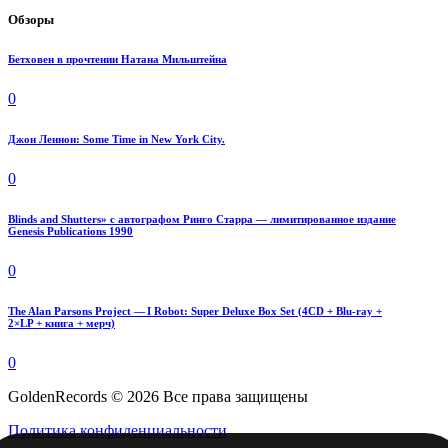
Обзоры
Бетховен в прочтении Натана Мильштейна
0
Джон Леннон: Some Time in New York City.
0
Blinds and Shutters» с автографом Ринго Старра — лимитированное издание
Genesis Publications 1990
0
The Alan Parsons Project — I Robot: Super Deluxe Box Set (4CD + Blu-ray +
2×LP + книга + мерч)
0
GoldenRecords © 2026 Все права защищены
Политика конфиденциальности