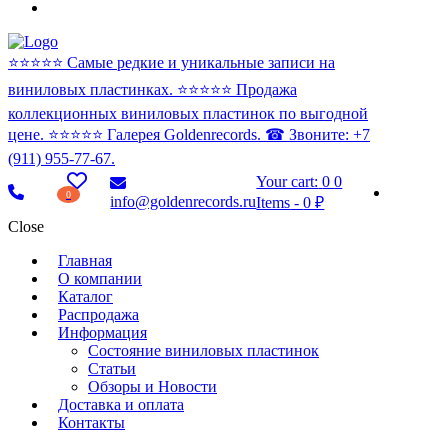
⭐️⭐️⭐️⭐️⭐️ Самые редкие и уникальные записи на
виниловых пластинках. ⭐️⭐️⭐️⭐️⭐️ Продажа
коллекционных виниловых пластинок по выгодной
цене. ⭐️⭐️⭐️⭐️⭐️ Галерея Goldenrecords. ☎ Звоните: +7
(911) 955-77-67.
Your cart:
0
0
0
info@goldenrecords.ru
Items
-
0 ₽
Close
Главная
О компании
Каталог
Распродажа
Информация
Состояние виниловых пластинок
Статьи
Обзоры и Новости
Доставка и оплата
Контакты