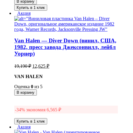
В корзину
Купить в 1 клик
Акция
Van Halen — Diver Down (винил, США,
1982, пресс завода Джексонвилл, лейбл
Уорнер)
Первоначальная
Текущая
19,190
₽
12,625
₽
цена
цена:
составляла
VAN HALEN
12,625 ₽.
19,190 ₽.
Оценка
0
из 5
В корзину
-34% экономия
6,565
₽
Купить в 1 клик
Акция