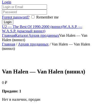
Login
Forgot password?
Remember me
U2 — The Best Of 1990-2000 (винил)
W.A.S.P. —
W.A.S.P. (красный винил)
Главная
Каталог
Архив проданных
Van Halen — Van
Halen (винил)
Главная
/
Архив проданных
/ Van Halen — Van Halen
(винил)
Van Halen — Van Halen (винил)
0
₽
Продано: 1
Нет в наличии, продан