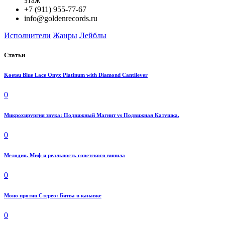
этаж
+7 (911) 955-77-67
info@goldenrecords.ru
Исполнители
Жанры
Лейблы
Статьи
Koetsu Blue Lace Onyx Platinum with Diamond Cantilever
0
Микрохирургия звука: Подвижный Магнит vs Подвижная Катушка.
0
Мелодия. Миф и реальность советского винила
0
Моно против Стерео: Битва в канавке
0