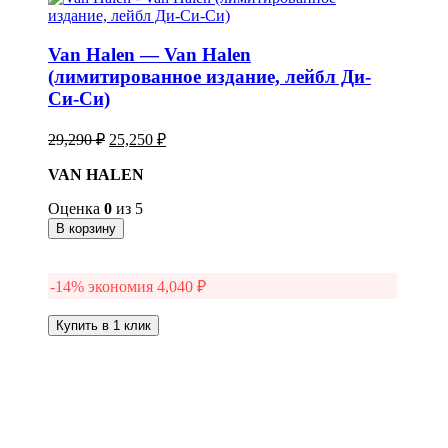
Van Halen — Van Halen
(лимитированное издание, лейбл Ди-
Си-Си)
Первоначальная
Текущая
29,290
₽
25,250
₽
цена
цена:
составляла
VAN HALEN
25,250 ₽.
29,290 ₽.
Оценка
0
из 5
В корзину
-14% экономия
4,040
₽
Купить в 1 клик