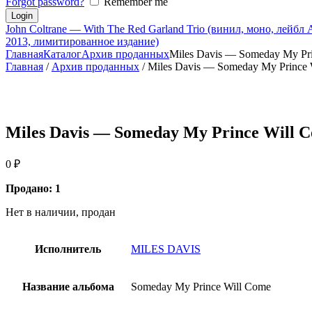
Forgot password?
Remember me
John Coltrane — With The Red Garland Trio (винил, моно, лейб
2013, лимитированное издание)
Главная
Каталог
Архив проданных
Miles Davis — Someday My Prin
Главная
/
Архив проданных
/ Miles Davis — Someday My Prince
Miles Davis — Someday My Prince Will 
0
₽
Продано: 1
Нет в наличии, продан
Исполнитель
MILES DAVIS
Название альбома
Someday My Prince Will Come