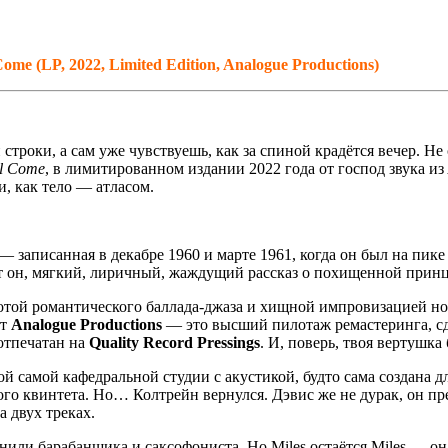
me (LP, 2022, Limited Edition, Analogue Productions)
 строки, а сам уже чувствуешь, как за спиной крадётся вечер. Н
ll Come
, в лимитированном издании 2022 года от господ звука из
и, как тело — атласом.
 — записанная в декабре 1960 и марте 1961, когда он был на пик
т он, мягкий, лиричный, жаждущий рассказ о похищенной принце
отой романтического баллада-джаза и хищной импровизацией нов
от
Analogue Productions
— это высший пилотаж ремастеринга, с
отпечатан на
Quality Record Pressings
. И, поверь, твоя вертушка
й самой кафедральной студии с акустикой, будто сама создана дл
го квинтета. Но… Колтрейн вернулся. Дэвис же не дурак, он пре
 двух треках.
енили барабанщика и саксофониста. Но Miles остаётся Miles — о