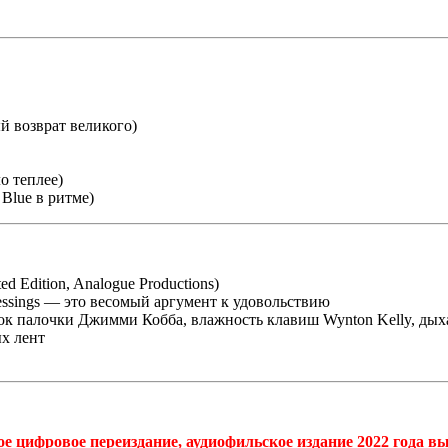
ый возврат великого)
о теплее)
 Blue в ритме)
ed Edition, Analogue Productions)
essings — это весомый аргумент к удовольствию
ок палочки Джимми Кобба, влажность клавиш Wynton Kelly, дыха
ых лент
е цифровое переиздание, аудиофильское издание 2022 года вы