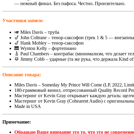
–– нежный финал. Без пафоса. Честно. Пронзительно.
Участники записи:
🎺 Miles Davis – труба
🎷 John Coltrane – тенор-саксофон (трек 1 & 5 — внезапн
🎷 Hank Mobley – тенор-саксофон
🎹 Wynton Kelly – фортепиано
🎸 Paul Chambers – контрабас (минимализм, что делает тел
🥁 Jimmy Cobb – ударные (та же рука, что держала Kind of
Описание товара:
Miles Davis – Someday My Prince Will Come (LP, 2022, Limit
180-граммовый винил, отпрессованный Quality Record Pr
Мастеринг от Kevin Gray открывает каждую деталь: щелч
Мастеринг от Kevin Gray (Cohearent Audio) с оригинальн
Made in USA
Примечание:
Обращаю Ваше внимание это то, что это не современно