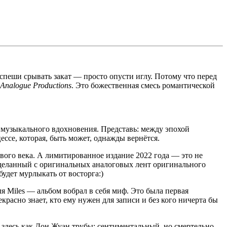
е спеши срывать закат — просто опусти иглу. Потому что перед
Analogue Productions
. Это божественная смесь романтической
е музыкального вдохновения. Представь: между эпохой
ссе, которая, быть может, однажды вернётся.
ого века. А лимитированное издание 2022 года — это не
деланный с оригинальных аналоговых лент оригинального
 будет мурлыкать от восторга:)
я Miles — альбом вобрал в себя миф. Это была первая
красно знает, кто ему нужен для записи и без кого ничерта бы
н здесь как Дон Жуан трубы: сентиментальный, но смертельно