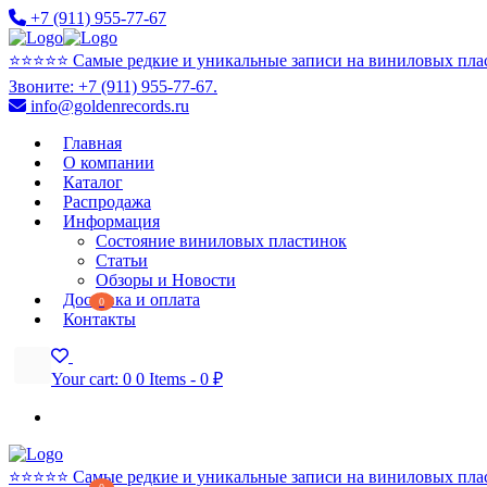
+7 (911) 955-77-67
⭐️⭐️⭐️⭐️⭐️ Самые редкие и уникальные записи на виниловых пла
Звоните: +7 (911) 955-77-67.
info@goldenrecords.ru
Главная
О компании
Каталог
Распродажа
Информация
Состояние виниловых пластинок
Статьи
Обзоры и Новости
Доставка и оплата
0
Контакты
Your cart:
0
0 Items
-
0 ₽
⭐️⭐️⭐️⭐️⭐️ Самые редкие и уникальные записи на виниловых пла