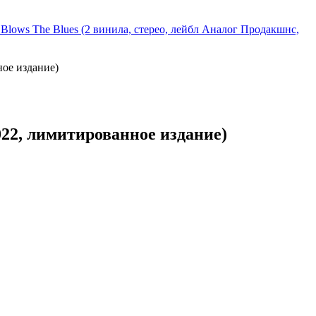
— Blows The Blues (2 винила, стерео, лейбл Аналог Продакшнс,
ное издание)
022, лимитированное издание)