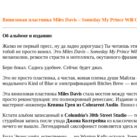
Виниловая пластинка Miles Davis – Someday My Prince Will Co
Об альбоме и издании:
Жалко не первый пресс, ну да ладно дорогуша:) Ты читаешь эти
тобой не просто винил. Это
Miles Davis – Someday My Prince Wi
меланхолии, резкости страсти и интеллекта, окутанного фразам
Бери бокал. Садись удобнее. Сейчас будет джаз.
Это не просто пластинка, а чистая, живая пленка души Майлза
модального Kind of Blue и электрификацией Bitches Brew — во
Эта виниловая пластинка
Miles Davis
стала мостом между чист
просто реконструкция: это полнокровный ренессанс. Издание 
мастеринг-инженера
Кевина Грея из Cohearent Audio
. Винил 
Кстати альбом записанный в
Columbia’s 30th Street Studio
— то
студийная запись после ухода
Джона Колтрейна
из классическо
нечего не вышло. Легендарный саксофонист появляется здесь на
Билл Эванс ушёл, естественно…. но Wynton Kelly остался. Зам