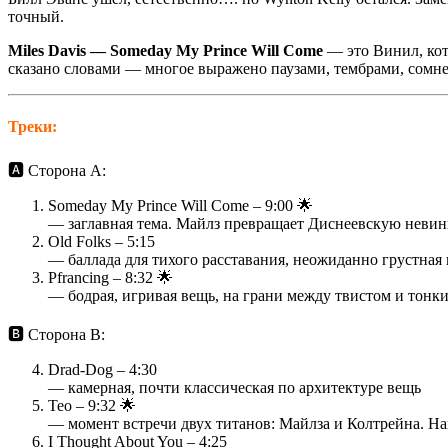
точный.
Miles Davis — Someday My Prince Will Come
— это Винил, кото
сказано словами — многое выражено паузами, тембрами, сомн
Треки:
🅰️ Сторона A:
Someday My Prince Will Come – 9:00 🌟
–– заглавная тема. Майлз превращает Диснеевскую невин
Old Folks – 5:15
–– баллада для тихого расставания, неожиданно грустная 
Pfrancing – 8:32 🌟
–– бодрая, игривая вещь, на грани между твистом и тон
🅱️ Сторона B:
Drad-Dog – 4:30
–– камерная, почти классическая по архитектуре вещь
Teo – 9:32 🌟
–– момент встречи двух титанов: Майлза и Колтрейна. На
I Thought About You – 4:25