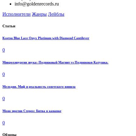
info@goldenrecords.ru
Исполнители
Жанры
Лейблы
Статьи
Koetsu Blue Lace Onyx Platinum with Diamond Cantilever
0
Микрохирургия звука: Подвижный Магнит vs Подвижная Катушка.
0
Мелодия. Миф и реальность советского винила
0
Моно против Стерео: Битва в канавке
0
Обзоры