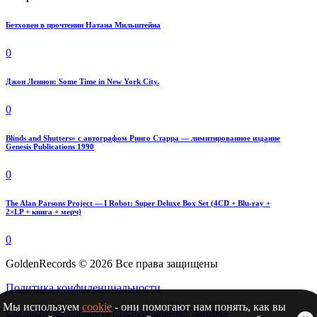
Бетховен в прочтении Натана Мильштейна
0
Джон Леннон: Some Time in New York City.
0
Blinds and Shutters» с автографом Ринго Старра — лимитированное издание
Genesis Publications 1990
0
The Alan Parsons Project — I Robot: Super Deluxe Box Set (4CD + Blu-ray +
2×LP + книга + мерч)
0
GoldenRecords © 2026 Все права защищены
Политика конфиденциальности
Мы используем
cookie
- они помогают нам понять, как вы
Согласие на обработку персональных данных