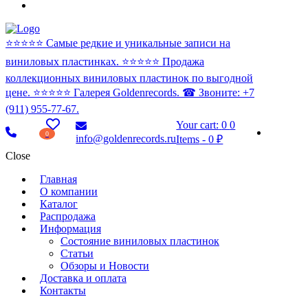
⭐️⭐️⭐️⭐️⭐️ Самые редкие и уникальные записи на
виниловых пластинках. ⭐️⭐️⭐️⭐️⭐️ Продажа
коллекционных виниловых пластинок по выгодной
цене. ⭐️⭐️⭐️⭐️⭐️ Галерея Goldenrecords. ☎ Звоните: +7
(911) 955-77-67.
Your cart:
0
0
0
info@goldenrecords.ru
Items
-
0 ₽
Close
Главная
О компании
Каталог
Распродажа
Информация
Состояние виниловых пластинок
Статьи
Обзоры и Новости
Доставка и оплата
Контакты