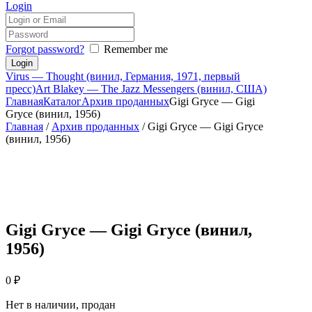
Login
Forgot password?
Remember me
Virus — Thought (винил, Германия, 1971, первый
пресс)
Art Blakey — The Jazz Messengers (винил, США)
Главная
Каталог
Архив проданных
Gigi Gryce — Gigi
Gryce (винил, 1956)
Главная
/
Архив проданных
/ Gigi Gryce — Gigi Gryce
(винил, 1956)
Gigi Gryce — Gigi Gryce (винил,
1956)
0
₽
Нет в наличии, продан