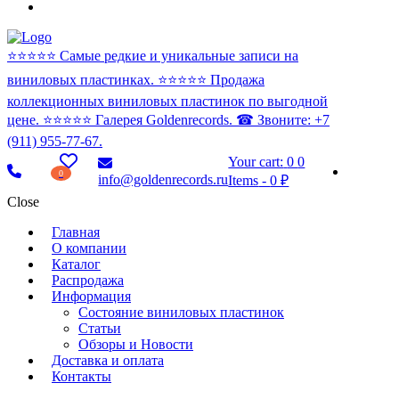
⭐️⭐️⭐️⭐️⭐️ Самые редкие и уникальные записи на
виниловых пластинках. ⭐️⭐️⭐️⭐️⭐️ Продажа
коллекционных виниловых пластинок по выгодной
цене. ⭐️⭐️⭐️⭐️⭐️ Галерея Goldenrecords. ☎ Звоните: +7
(911) 955-77-67.
Your cart:
0
0
0
info@goldenrecords.ru
Items
-
0 ₽
Close
Главная
О компании
Каталог
Распродажа
Информация
Состояние виниловых пластинок
Статьи
Обзоры и Новости
Доставка и оплата
Контакты