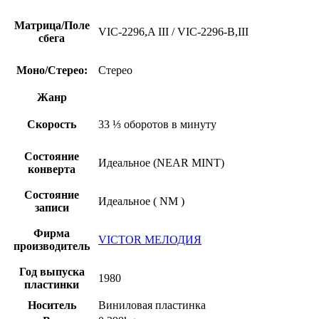
Матрица/Поле
VIC-2296,A III / VIC-2296-B,III
сбега
Моно/Стерео:
Стерео
Жанр
Скорость
33 ⅓ оборотов в минуту
Состояние
Идеальное (NEAR MINT)
конверта
Состояние
Идеальное ( NM )
записи
Фирма
VICTOR МЕЛОДИЯ
производитель
Год выпуска
1980
пластинки
Носитель
Виниловая пластинка