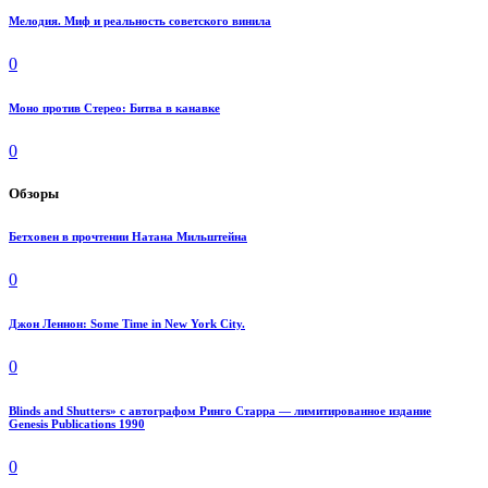
Мелодия. Миф и реальность советского винила
0
Моно против Стерео: Битва в канавке
0
Обзоры
Бетховен в прочтении Натана Мильштейна
0
Джон Леннон: Some Time in New York City.
0
Blinds and Shutters» с автографом Ринго Старра — лимитированное издание
Genesis Publications 1990
0