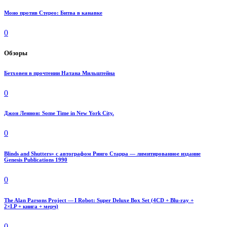
Моно против Стерео: Битва в канавке
0
Обзоры
Бетховен в прочтении Натана Мильштейна
0
Джон Леннон: Some Time in New York City.
0
Blinds and Shutters» с автографом Ринго Старра — лимитированное издание
Genesis Publications 1990
0
The Alan Parsons Project — I Robot: Super Deluxe Box Set (4CD + Blu-ray +
2×LP + книга + мерч)
0