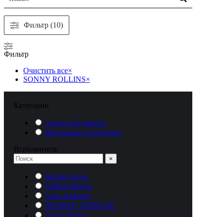
Фильтр (10)
Фильтр
Очистить все
×
SONNY ROLLINS
×
Категории
Архив проданных
Виниловые пластинки
Исполнитель
×
Bennie Green
Clifford Brown
Gene Ammons
HENRYK SZERYNG
Jackie Mclean