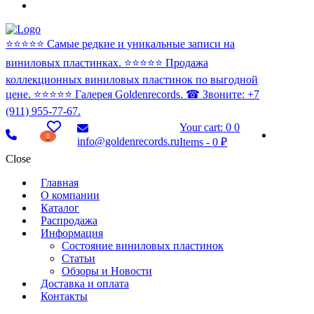
⭐️⭐️⭐️⭐️⭐️ Самые редкие и уникальные записи на
виниловых пластинках. ⭐️⭐️⭐️⭐️⭐️ Продажа
коллекционных виниловых пластинок по выгодной
цене. ⭐️⭐️⭐️⭐️⭐️ Галерея Goldenrecords. ☎ Звоните: +7
(911) 955-77-67.
Your cart:
0
0
0
info@goldenrecords.ru
Items
-
0 ₽
Close
Главная
О компании
Каталог
Распродажа
Информация
Состояние виниловых пластинок
Статьи
Обзоры и Новости
Доставка и оплата
Контакты