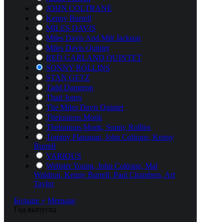
JOHN COLTRANE
Kenny Burrell
MILES DAVIS
Miles Davis And Milt Jackson
Miles Davis Quintet
RED GARLAND QUINTET
SONNY ROLLINS
STAN GETZ
Tadd Dameron
Thad Jones
The Miles Davis Quintet
Thelonious Monk
Thelonious Monk, Sonny Rollins
Tommy Flanagan, John Coltrane, Kenny
Burrell
VARIOUS
Webster Young, John Coltrane, Mal
Waldron, Kenny Burrell, Paul Chambers, Art
Taylor
Больше +
Меньше
Год выпуска