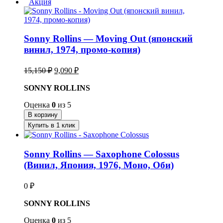
Акция
Sonny Rollins — Moving Out (японский
винил, 1974, промо-копия)
Первоначальная
Текущая
15,150
₽
9,090
₽
цена
цена:
составляла
SONNY ROLLINS
9,090 ₽.
15,150 ₽.
Оценка
0
из 5
В корзину
Купить в 1 клик
Sonny Rollins — Saxophone Colossus
(Винил, Япония, 1976, Моно, Оби)
0
₽
SONNY ROLLINS
Оценка
0
из 5