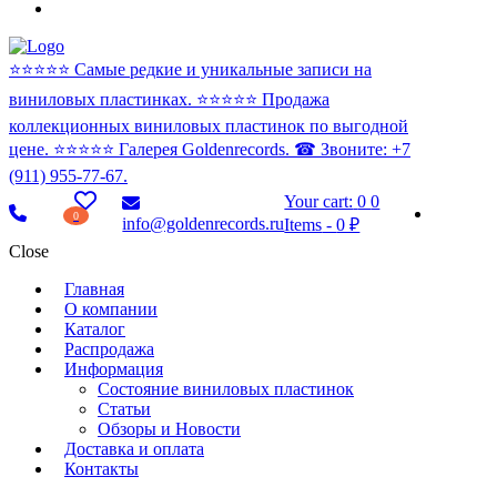
⭐️⭐️⭐️⭐️⭐️ Самые редкие и уникальные записи на
виниловых пластинках. ⭐️⭐️⭐️⭐️⭐️ Продажа
коллекционных виниловых пластинок по выгодной
цене. ⭐️⭐️⭐️⭐️⭐️ Галерея Goldenrecords. ☎ Звоните: +7
(911) 955-77-67.
Your cart:
0
0
0
info@goldenrecords.ru
Items
-
0 ₽
Close
Главная
О компании
Каталог
Распродажа
Информация
Состояние виниловых пластинок
Статьи
Обзоры и Новости
Доставка и оплата
Контакты