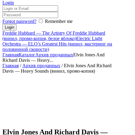
Login
Forgot password?
Remember me
Freddie Hubbard — The Artistry Of Freddie Hubbard
(винил, промо-копия, белое яблоко)
Electric Light
Orchestra — ELO’s Greatest Hits (винил, мастеринг на
половинной скорости)
Главная
Каталог
Архив проданных
Elvin Jones And
Richard Davis — Heavy...
Главная
/
Архив проданных
/ Elvin Jones And Richard
Davis — Heavy Sounds (винил, промо-копия)
Elvin Jones And Richard Davis —