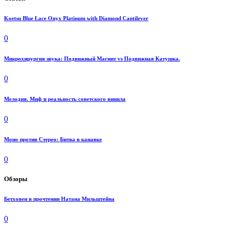
Koetsu Blue Lace Onyx Platinum with Diamond Cantilever
0
Микрохирургия звука: Подвижный Магнит vs Подвижная Катушка.
0
Мелодия. Миф и реальность советского винила
0
Моно против Стерео: Битва в канавке
0
Обзоры
Бетховен в прочтении Натана Мильштейна
0