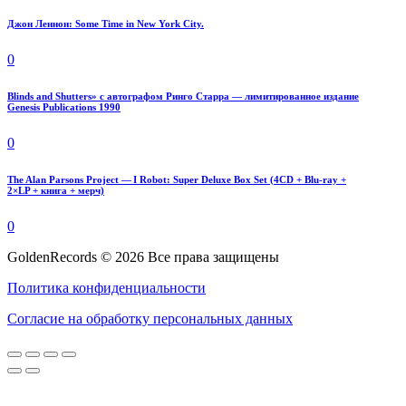
Джон Леннон: Some Time in New York City.
0
Blinds and Shutters» с автографом Ринго Старра — лимитированное издание
Genesis Publications 1990
0
The Alan Parsons Project — I Robot: Super Deluxe Box Set (4CD + Blu-ray +
2×LP + книга + мерч)
0
GoldenRecords © 2026 Все права защищены
Политика конфиденциальности
Согласие на обработку персональных данных