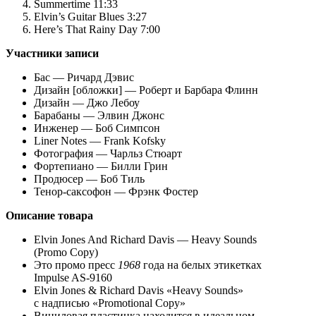
Summertime 11:33
Elvin’s Guitar Blues 3:27
Here’s That Rainy Day 7:00
Участники записи
Бас — Ричард Дэвис
Дизайн [обложки] — Роберт и Барбара Флинн
Дизайн — Джо Лебоу
Барабаны — Элвин Джонс
Инженер — Боб Симпсон
Liner Notes — Frank Kofsky
Фотография — Чарльз Стюарт
Фортепиано — Билли Грин
Продюсер — Боб Тиль
Тенор-саксофон — Фрэнк Фостер
Описание
товара
Elvin Jones And Richard Davis — Heavy Sounds
(Promo Copy)
Это промо пресс
1968
года на белых этикетках
Impulse AS-9160
Elvin Jones & Richard Davis «Heavy Sounds»
с надписью «Promotional Copy»
Виниловая пластинка находится в идеальном