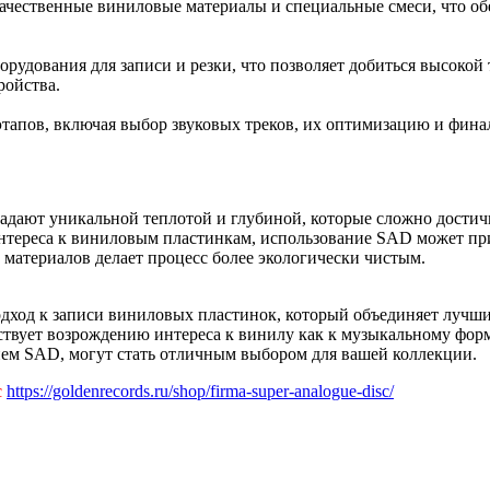
качественные виниловые материалы и специальные смеси, что об
рудования для записи и резки, что позволяет добиться высокой 
ройства.
апов, включая выбор звуковых треков, их оптимизацию и финал
адают уникальной теплотой и глубиной, которые сложно достич
тереса к виниловым пластинкам, использование SAD может при
материалов делает процесс более экологически чистым.
одход к записи виниловых пластинок, который объединяет лучш
обствует возрождению интереса к винилу как к музыкальному фо
ием SAD, могут стать отличным выбором для вашей коллекции.
c
https://goldenrecords.ru/shop/firma-super-analogue-disc/