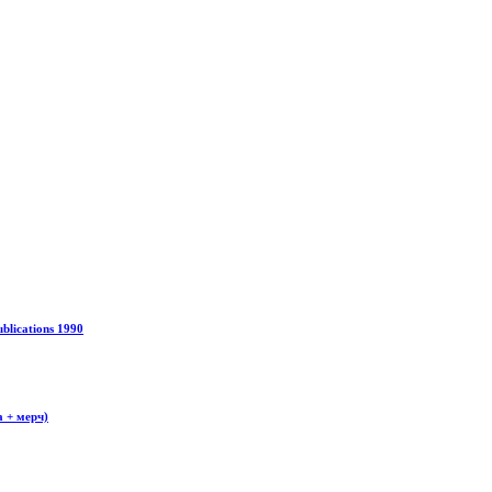
blications 1990
а + мерч)