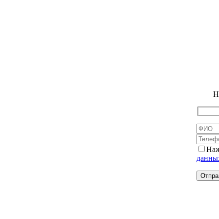
Н
Наж
данны