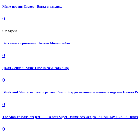
Моно против Стерео: Битва в канавке
0
Обзоры
Бетховен в прочтении Натана Мильштейна
0
Джон Леннон: Some Time in New York City.
0
Blinds and Shutters» с автографом Ринго Старра — лимитированное издание Genesis Pu
0
The Alan Parsons Project — I Robot: Super Deluxe Box Set (4CD + Blu-ray + 2×LP + книг
0