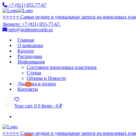
+7 (911) 955-77-67
⭐️⭐️⭐️⭐️⭐️ Самые редкие и уникальные записи на виниловых пла
Звоните: +7 (911) 955-77-67.
info@goldenrecords.ru
Главная
О компании
Каталог
Распродажа
Информация
Состояние виниловых пластинок
Статьи
Обзоры и Новости
Доставка и оплата
0
Контакты
Your cart:
0
0 Items
-
0 ₽
⭐️⭐️⭐️⭐️⭐️ Самые редкие и уникальные записи на виниловых пла