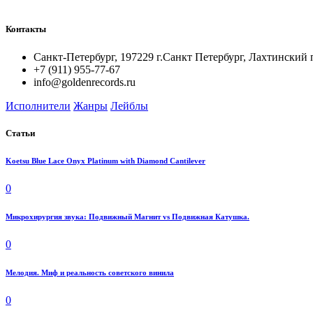
Контакты
Санкт-Петербург, 197229 г.Санкт Петербург, Лахтинский 
+7 (911) 955-77-67
info@goldenrecords.ru
Исполнители
Жанры
Лейблы
Статьи
Koetsu Blue Lace Onyx Platinum with Diamond Cantilever
0
Микрохирургия звука: Подвижный Магнит vs Подвижная Катушка.
0
Мелодия. Миф и реальность советского винила
0