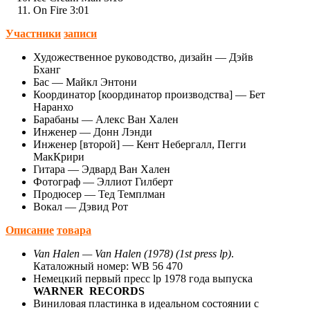
On Fire 3:01
Участники
записи
Художественное руководство, дизайн — Дэйв
Бханг
Бас — Майкл Энтони
Координатор [координатор производства] — Бет
Наранхо
Барабаны — Алекс Ван Хален
Инженер — Донн Лэнди
Инженер [второй] — Кент Небергалл, Пегги
МакКрири
Гитара — Эдвард Ван Хален
Фотограф — Эллиот Гилберт
Продюсер — Тед Темплман
Вокал — Дэвид Рот
Описание
товара
Van Halen — Van Halen (1978) (1st press lp)
.
Каталожный номер: WB 56 470
Немецкий первый пресс lp 1978 года выпуска
WARNER RECORDS
Виниловая пластинка в идеальном состоянии с