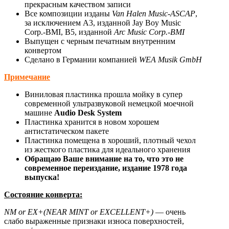
прекрасным качеством записи
Все композиции изданы
Van Halen Music-ASCAP
,
за исключением A3, изданной Jay Boy Music
Corp.-BMI, B5, изданной
Arc Music Corp.-BMI
Выпущен с черным печатным внутренним
конвертом
Сделано в Германии компанией
WEA Musik GmbH
Примечание
Виниловая пластинка прошла мойку в супер
современной ультразвуковой немецкой моечной
машине
Audio Desk System
Пластинка хранится в новом хорошем
антистатическом пакете
Пластинка помещена в хороший, плотный чехол
из жесткого пластика для идеального хранения
Обращаю Ваше внимание на то, что это не
современное переиздание, издание 1978 года
выпуска!
Состояние конверта:
NM
or
EX
+(
NEAR
MINT
or
EXCELLENT
+)
— очень
слабо выраженные признаки износа поверхностей,