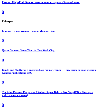
Рассвет High-End: Как техника и винил создали «Золотой век»
0
Обзоры
Бетховен в прочтении Натана Мильштейна
0
Джон Леннон: Some Time in New York City.
0
Blinds and Shutters» с автографом Ринго Старра — лимитированное издание
Genesis Publications 1990
0
The Alan Parsons Project — I Robot: Super Deluxe Box Set (4CD + Blu-ray +
2×LP + книга + мерч)
0