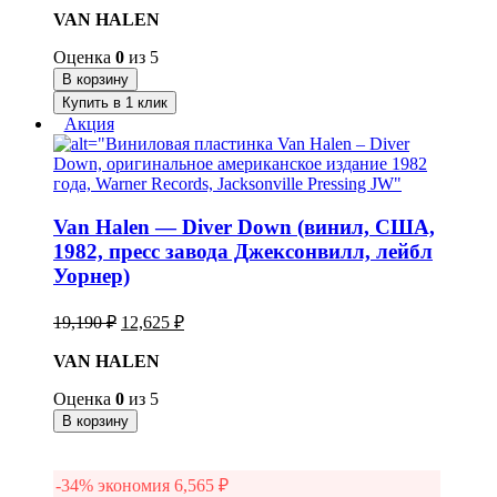
VAN HALEN
Оценка
0
из 5
В корзину
Купить в 1 клик
Акция
Van Halen — Diver Down (винил, США,
1982, пресс завода Джексонвилл, лейбл
Уорнер)
Первоначальная
Текущая
19,190
₽
12,625
₽
цена
цена:
составляла
VAN HALEN
12,625 ₽.
19,190 ₽.
Оценка
0
из 5
В корзину
-34% экономия
6,565
₽