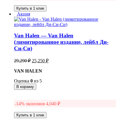
Купить в 1 клик
Акция
Van Halen — Van Halen
(лимитированное издание, лейбл Ди-
Си-Си)
Первоначальная
Текущая
29,290
₽
25,250
₽
цена
цена:
составляла
VAN HALEN
25,250 ₽.
29,290 ₽.
Оценка
0
из 5
В корзину
-14% экономия
4,040
₽
Купить в 1 клик