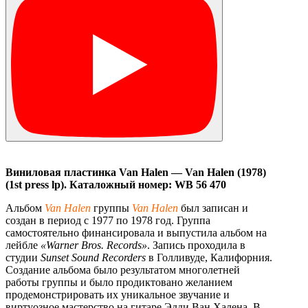
Виниловая
пластинка
Van Halen — Van Halen (1978)
(1st press lp).
Каталожный
номер
:
WB 56 470
Альбом
Van Halen
группы
Van Halen
был записан и
создан в период с 1977 по 1978 год. Группа
самостоятельно финансировала и выпустила альбом на
лейбле
«Warner Bros. Records»
. Запись проходила в
студии
Sunset Sound Recorders
в Голливуде, Калифорния.
Создание альбома было результатом многолетней
работы группы и было продиктовано желанием
продемонстрировать их уникальное звучание и
виртуозное мастерство на гитаре Эдди Ван Халена. В