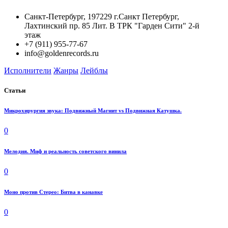
Санкт-Петербург, 197229 г.Санкт Петербург,
Лахтинский пр. 85 Лит. B ТРК "Гарден Сити" 2-й
этаж
+7 (911) 955-77-67
info@goldenrecords.ru
Исполнители
Жанры
Лейблы
Статьи
Микрохирургия звука: Подвижный Магнит vs Подвижная Катушка.
0
Мелодия. Миф и реальность советского винила
0
Моно против Стерео: Битва в канавке
0