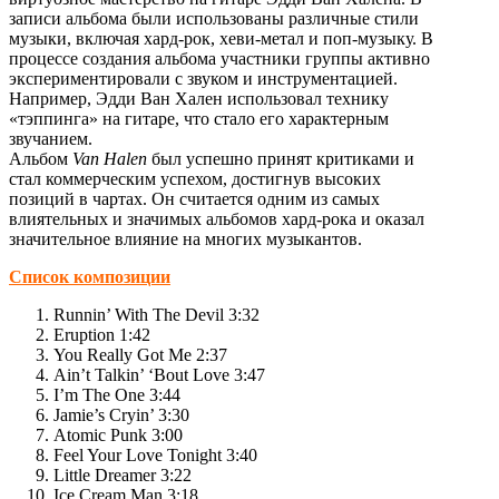
записи альбома были использованы различные стили
музыки, включая хард-рок, хеви-метал и поп-музыку. В
процессе создания альбома участники группы активно
экспериментировали с звуком и инструментацией.
Например, Эдди Ван Хален использовал технику
«тэппинга» на гитаре, что стало его характерным
звучанием.
Альбом
Van Halen
был успешно принят критиками и
стал коммерческим успехом, достигнув высоких
позиций в чартах. Он считается одним из самых
влиятельных и значимых альбомов хард-рока и оказал
значительное влияние на многих музыкантов.
Список композиции
Runnin’ With The Devil 3:32
Eruption 1:42
You Really Got Me 2:37
Ain’t Talkin’ ‘Bout Love 3:47
I’m The One 3:44
Jamie’s Cryin’ 3:30
Atomic Punk 3:00
Feel Your Love Tonight 3:40
Little Dreamer 3:22
Ice Cream Man 3:18