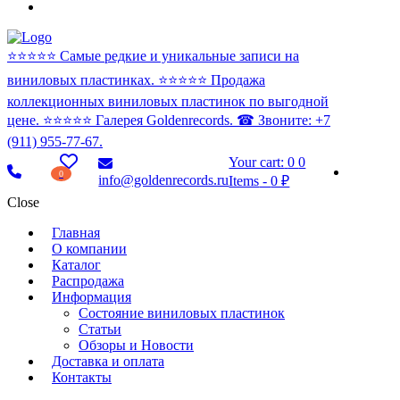
⭐️⭐️⭐️⭐️⭐️ Самые редкие и уникальные записи на
виниловых пластинках. ⭐️⭐️⭐️⭐️⭐️ Продажа
коллекционных виниловых пластинок по выгодной
цене. ⭐️⭐️⭐️⭐️⭐️ Галерея Goldenrecords. ☎ Звоните: +7
(911) 955-77-67.
Your cart:
0
0
0
info@goldenrecords.ru
Items
-
0 ₽
Close
Главная
О компании
Каталог
Распродажа
Информация
Состояние виниловых пластинок
Статьи
Обзоры и Новости
Доставка и оплата
Контакты