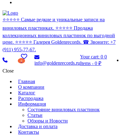
⭐️⭐️⭐️⭐️⭐️ Самые редкие и уникальные записи на
виниловых пластинках. ⭐️⭐️⭐️⭐️⭐️ Продажа
коллекционных виниловых пластинок по выгодной
цене. ⭐️⭐️⭐️⭐️⭐️ Галерея Goldenrecords. ☎ Звоните: +7
(911) 955-77-67.
Your cart:
0
0
0
info@goldenrecords.ru
Items
-
0 ₽
Close
Главная
О компании
Каталог
Распродажа
Информация
Состояние виниловых пластинок
Статьи
Обзоры и Новости
Доставка и оплата
Контакты