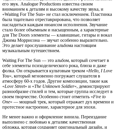
его звук. Analogue Productions известна своим
вниманием к деталям и высокому качеству звука, и
«Waiting For The Sun» не стал исключением. Пластинка
была тщательно отреставрирована, что позволяет
насладиться каждым нюансом исполнения. Звучание
стало более объемным и насыщенным, а характерные
для The Doors элементы — клавишные, гитары и вокал
Джима Моррисона — звучат особенно выразительно.
Это делает прослушивание альбома настоящим
музыкальным путешествием.
Waiting For The Sun — это альбом, который сочетает в
себе элементы психоделического рока, блюза и даже
фолка. Он открывается культовым треком «
Hello, I Love
You
«, который мгновенно погружает слушателя в
атмосферу 60-х годов. Другие композиции, такие как
«
Love Street
» и «
The Unknown Soldier
«, демонстрируют
разнообразие стилей и тем, которые группа исследует в
своем творчестве. Особенно стоит отметить «
Five to
One
» — мощный трек, который отражает дух времени и
протестное настроение, характерное для эпохи.
Не менее важно и оформление винила. Переиздание
выполнено с любовью к деталям: качественная
обложка, которая сохраняет оригинальный дизайн, и