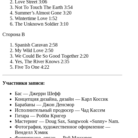
Love Street 3:06
Not To Touch The Earth 3:54
Summer’s Almost Gone 3:20
Wintertime Love 1:52
The Unknown Soldier 3:10
Сторона B
Spanish Caravan 2:58
My Wild Love 2:50
We Could Be So Good Together 2:20
Yes, The River Knows 2:35
Five To One 4:22
Участники записи:
Бас — Джерри Шефф
Концепция дизайна, дизайн — Карл Коссик
Барабаны — Джон Денсмор
Исполнительный продюсер — Чад Кассем
Гитара — Робби Кригер
Мастеринг — Doug Sax, Sangwook «Sunny» Nam.
Фотография, художественное оформление —
Венделл Хэмик
Фортепиано, орган — Рэй Манзарек