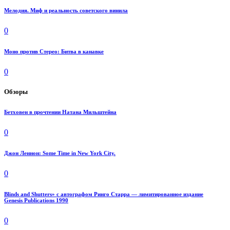
Мелодия. Миф и реальность советского винила
0
Моно против Стерео: Битва в канавке
0
Обзоры
Бетховен в прочтении Натана Мильштейна
0
Джон Леннон: Some Time in New York City.
0
Blinds and Shutters» с автографом Ринго Старра — лимитированное издание
Genesis Publications 1990
0