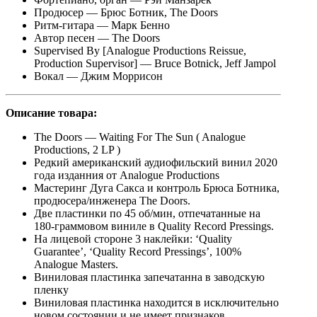
Продюсер — Брюс Ботник, The Doors
Ритм-гитара — Марк Бенно
Автор песен — The Doors
Supervised By [Analogue Productions Reissue,
Production Supervisor] — Bruce Botnick, Jeff Jampol
Вокал — Джим Моррисон
Описание
товара:
The Doors — Waiting For The Sun ( Analogue
Productions, 2 LP )
Редкий американский аудиофильский винил 2020
года изданния от Analogue Productions
Мастеринг Дуга Сакса и контроль Брюса Ботника,
продюсера/инженера The Doors.
Две пластинки по 45 об/мин, отпечатанные на
180-граммовом виниле в Quality Record Pressings.
На лицевой стороне 3 наклейки: ‘Quality
Guarantee’, ‘Quality Record Pressings’, 100%
Analogue Masters.
Виниловая пластинка запечатанна в заводскую
пленку
Виниловая пластинка находится в исключительно
новом состоянии и не имеет признаков