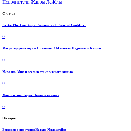
Исполнители
Жанры
Лейблы
Статьи
Koetsu Blue Lace Onyx Platinum with Diamond Cantilever
0
Микрохирургия звука: Подвижный Магнит vs Подвижная Катушка.
0
Мелодия. Миф и реальность советского винила
0
Моно против Стерео: Битва в канавке
0
Обзоры
Бетховен в прочтении Натана Мильштейна