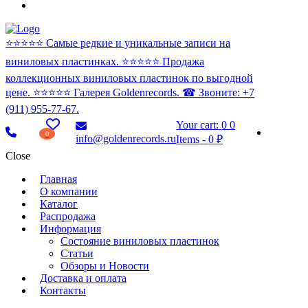
⭐️⭐️⭐️⭐️⭐️ Самые редкие и уникальные записи на
виниловых пластинках. ⭐️⭐️⭐️⭐️⭐️ Продажа
коллекционных виниловых пластинок по выгодной
цене. ⭐️⭐️⭐️⭐️⭐️ Галерея Goldenrecords. ☎ Звоните: +7
(911) 955-77-67.
Your cart:
0
0
0
info@goldenrecords.ru
Items
-
0 ₽
Close
Главная
О компании
Каталог
Распродажа
Информация
Состояние виниловых пластинок
Статьи
Обзоры и Новости
Доставка и оплата
Контакты