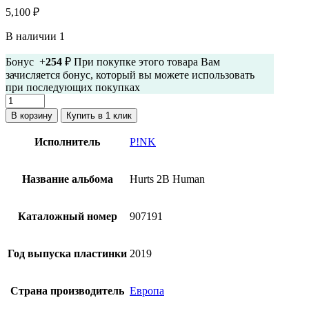
5,100
₽
В наличии 1
Бонус +
254
₽ При покупке этого товара Вам
зачисляется бонус, который вы можете использовать
при последующих покупках
Количество
товара
В корзину
Купить в 1 клик
P!nk
-
Исполнитель
P!NK
Hurts
2B
Human
Название альбома
Hurts 2B Human
(винил,
конверт
с
Каталожный номер
907191
радужным
принтом,
включает
Год выпуска пластинки
2019
постер)
Страна производитель
Европа