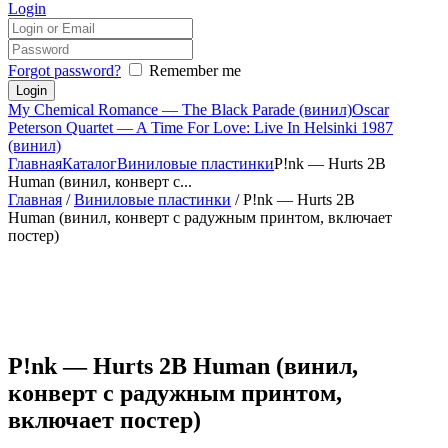
Login
Forgot password?
Remember me
My Chemical Romance — The Black Parade (винил)
Oscar
Peterson Quartet — A Time For Love: Live In Helsinki 1987
(винил)
Главная
Каталог
Виниловые пластинки
P!nk — Hurts 2B
Human (винил, конверт с...
Главная
/
Виниловые пластинки
/ P!nk — Hurts 2B
Human (винил, конверт с радужным принтом, включает
постер)
P!nk — Hurts 2B Human (винил,
конверт с радужным принтом,
включает постер)