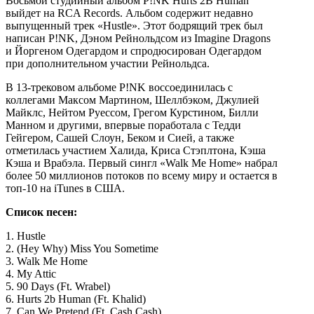
Восьмой студийный альбом P!NK Hurts 2B Human
выйдет на RCA Records. Альбом содержит недавно
выпущенный трек «Hustle». Этот бодрящий трек был
написан P!NK, Дэном Рейнольдсом из Imagine Dragons
и Йоргеном Одегардом и спродюсирован Одегардом
при дополнительном участии Рейнольдса.
В 13-трековом альбоме P!NK воссоединилась с
коллегами Максом Мартином, Шеллбэком, Джулией
Майклс, Нейтом Руессом, Грегом Курстином, Билли
Манном и другими, впервые поработала с Тедди
Гейгером, Сашей Слоун, Беком и Сией, а также
отметилась участием Халида, Криса Стэплтона, Кэша
Кэша и Врабэла. Первый сингл «Walk Me Home» набрал
более 50 миллионов потоков по всему миру и остается в
топ-10 на iTunes в США.
Список песен:
1. Hustle
2. (Hey Why) Miss You Sometime
3. Walk Me Home
4. My Attic
5. 90 Days (Ft. Wrabel)
6. Hurts 2b Human (Ft. Khalid)
7. Can We Pretend (Ft. Cash Cash)