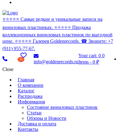
⭐️⭐️⭐️⭐️⭐️ Самые редкие и уникальные записи на
виниловых пластинках. ⭐️⭐️⭐️⭐️⭐️ Продажа
коллекционных виниловых пластинок по выгодной
цене. ⭐️⭐️⭐️⭐️⭐️ Галерея Goldenrecords. ☎ Звоните: +7
(911) 955-77-67.
Your cart:
0
0
0
info@goldenrecords.ru
Items
-
0 ₽
Close
Главная
О компании
Каталог
Распродажа
Информация
Состояние виниловых пластинок
Статьи
Обзоры и Новости
Доставка и оплата
Контакты