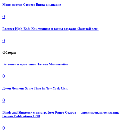
Моно против Стерео: Битва в канавке
0
Рассвет High-End: Как техника и винил создали «Золотой век»
0
Обзоры
Бетховен в прочтении Натана Мильштейна
0
Джон Леннон: Some Time in New York City.
0
Blinds and Shutters» с автографом Ринго Старра — лимитированное издание
Genesis Publications 1990
0