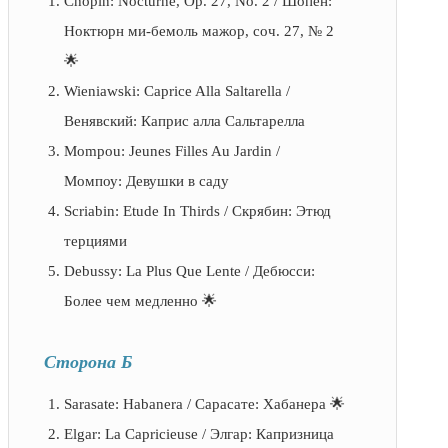
Chopin: Nocturne, Op. 27, No. 2 / Шопен:
Ноктюрн ми-бемоль мажор, соч. 27, № 2
🌟
Wieniawski: Caprice Alla Saltarella /
Венявский: Каприс алла Сальтарелла
Mompou: Jeunes Filles Au Jardin /
Момпоу: Девушки в саду
Scriabin: Etude In Thirds / Скрябин: Этюд
терциями
Debussy: La Plus Que Lente / Дебюсси:
Более чем медленно 🌟
Сторона Б
Sarasate: Habanera / Сарасате: Хабанера 🌟
Elgar: La Capricieuse / Элгар: Капризница