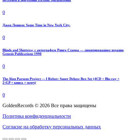
Бетховен в прочтении Натана Мильштейна
0
Джон Леннон: Some Time in New York City.
0
Blinds and Shutters» с автографом Ринго Старра — лимитированное издание
Genesis Publications 1990
0
The Alan Parsons Project — I Robot: Super Deluxe Box Set (4CD + Blu-ray +
2×LP + книга + мерч)
0
GoldenRecords © 2026 Все права защищены
Политика конфиденциальности
Согласие на обработку персональных данных