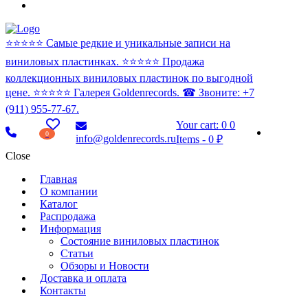
⭐️⭐️⭐️⭐️⭐️ Самые редкие и уникальные записи на
виниловых пластинках. ⭐️⭐️⭐️⭐️⭐️ Продажа
коллекционных виниловых пластинок по выгодной
цене. ⭐️⭐️⭐️⭐️⭐️ Галерея Goldenrecords. ☎ Звоните: +7
(911) 955-77-67.
Your cart:
0
0
0
info@goldenrecords.ru
Items
-
0 ₽
Close
Главная
О компании
Каталог
Распродажа
Информация
Состояние виниловых пластинок
Статьи
Обзоры и Новости
Доставка и оплата
Контакты