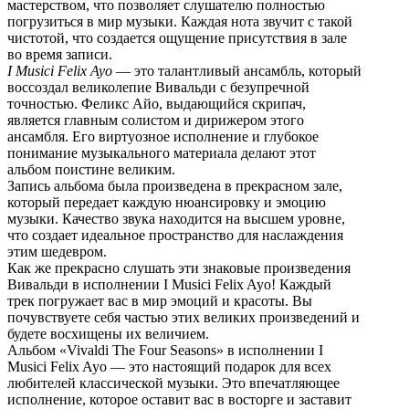
мастерством, что позволяет слушателю полностью
погрузиться в мир музыки. Каждая нота звучит с такой
чистотой, что создается ощущение присутствия в зале
во время записи.
I Musici Felix Ayo
— это талантливый ансамбль, который
воссоздал великолепие Вивальди с безупречной
точностью. Феликс Айо, выдающийся скрипач,
является главным солистом и дирижером этого
ансамбля. Его виртуозное исполнение и глубокое
понимание музыкального материала делают этот
альбом поистине великим.
Запись альбома была произведена в прекрасном зале,
который передает каждую нюансировку и эмоцию
музыки. Качество звука находится на высшем уровне,
что создает идеальное пространство для наслаждения
этим шедевром.
Как же прекрасно слушать эти знаковые произведения
Вивальди в исполнении I Musici Felix Ayo! Каждый
трек погружает вас в мир эмоций и красоты. Вы
почувствуете себя частью этих великих произведений и
будете восхищены их величием.
Альбом «Vivaldi The Four Seasons» в исполнении I
Musici Felix Ayo — это настоящий подарок для всех
любителей классической музыки. Это впечатляющее
исполнение, которое оставит вас в восторге и заставит