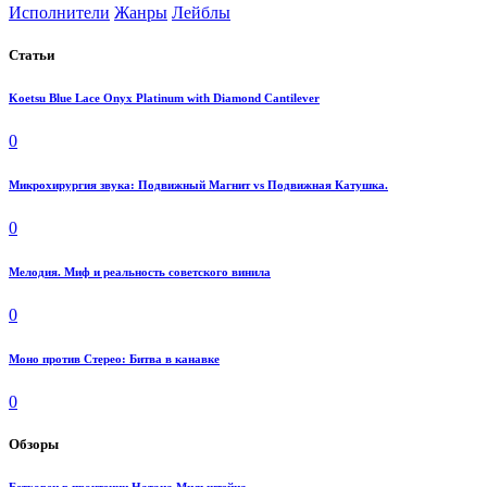
Исполнители
Жанры
Лейблы
Статьи
Koetsu Blue Lace Onyx Platinum with Diamond Cantilever
0
Микрохирургия звука: Подвижный Магнит vs Подвижная Катушка.
0
Мелодия. Миф и реальность советского винила
0
Моно против Стерео: Битва в канавке
0
Обзоры