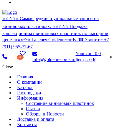
⭐️⭐️⭐️⭐️⭐️ Самые редкие и уникальные записи на
виниловых пластинках. ⭐️⭐️⭐️⭐️⭐️ Продажа
коллекционных виниловых пластинок по выгодной
цене. ⭐️⭐️⭐️⭐️⭐️ Галерея Goldenrecords. ☎ Звоните: +7
(911) 955-77-67.
Your cart:
0
0
0
info@goldenrecords.ru
Items
-
0 ₽
Close
Главная
О компании
Каталог
Распродажа
Информация
Состояние виниловых пластинок
Статьи
Обзоры и Новости
Доставка и оплата
Контакты