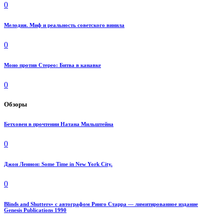
0
Мелодия. Миф и реальность советского винила
0
Моно против Стерео: Битва в канавке
0
Обзоры
Бетховен в прочтении Натана Мильштейна
0
Джон Леннон: Some Time in New York City.
0
Blinds and Shutters» с автографом Ринго Старра — лимитированное издание
Genesis Publications 1990