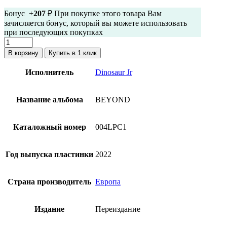
Бонус +
207
₽ При покупке этого товара Вам
зачисляется бонус, который вы можете использовать
при последующих покупках
Количество
товара
В корзину
Купить в 1 клик
Dinosaur
Jr.
Исполнитель
Dinosaur Jr
-
Beyond
(фиолетово-
Название альбома
BEYOND
зеленый
винил)
Каталожный номер
004LPC1
Год выпуска пластинки
2022
Страна производитель
Европа
Издание
Переиздание