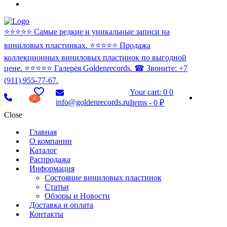
⭐️⭐️⭐️⭐️⭐️ Самые редкие и уникальные записи на
виниловых пластинках. ⭐️⭐️⭐️⭐️⭐️ Продажа
коллекционных виниловых пластинок по выгодной
цене. ⭐️⭐️⭐️⭐️⭐️ Галерея Goldenrecords. ☎ Звоните: +7
(911) 955-77-67.
Your cart:
0
0
0
info@goldenrecords.ru
Items
-
0 ₽
Close
Главная
О компании
Каталог
Распродажа
Информация
Состояние виниловых пластинок
Статьи
Обзоры и Новости
Доставка и оплата
Контакты