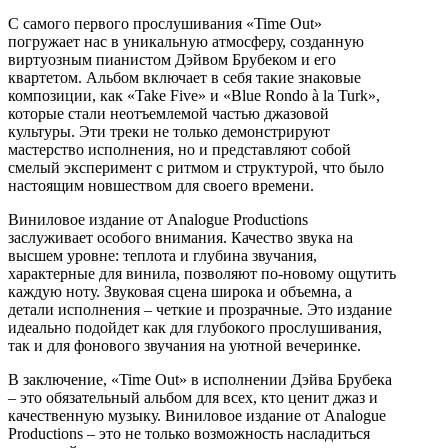
С самого первого прослушивания «Time Out»
погружает нас в уникальную атмосферу, созданную
виртуозным пианистом Дэйвом Брубеком и его
квартетом. Альбом включает в себя такие знаковые
композиции, как «Take Five» и «Blue Rondo à la Turk»,
которые стали неотъемлемой частью джазовой
культуры. Эти треки не только демонстрируют
мастерство исполнения, но и представляют собой
смелый эксперимент с ритмом и структурой, что было
настоящим новшеством для своего времени.
Виниловое издание от Analogue Productions
заслуживает особого внимания. Качество звука на
высшем уровне: теплота и глубина звучания,
характерные для винила, позволяют по-новому ощутить
каждую ноту. Звуковая сцена широка и объемна, а
детали исполнения – четкие и прозрачные. Это издание
идеально подойдет как для глубокого прослушивания,
так и для фонового звучания на уютной вечеринке.
В заключение, «Time Out» в исполнении Дэйва Брубека
– это обязательный альбом для всех, кто ценит джаз и
качественную музыку. Виниловое издание от Analogue
Productions – это не только возможность насладиться