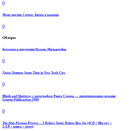
0
Моно против Стерео: Битва в канавке
0
Обзоры
Бетховен в прочтении Натана Мильштейна
0
Джон Леннон: Some Time in New York City.
0
Blinds and Shutters» с автографом Ринго Старра — лимитированное издание
Genesis Publications 1990
0
The Alan Parsons Project — I Robot: Super Deluxe Box Set (4CD + Blu-ray +
2×LP + книга + мерч)