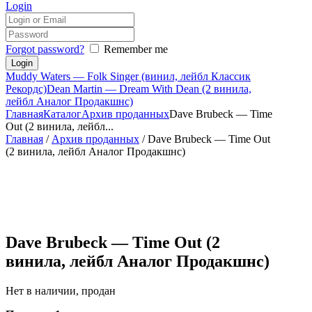
Login
Forgot password?
Remember me
Muddy Waters — Folk Singer (винил, лейбл Классик
Рекордс)
Dean Martin — Dream With Dean (2 винила,
лейбл Аналог Продакшнс)
Главная
Каталог
Архив проданных
Dave Brubeck — Time
Out (2 винила, лейбл...
Главная
/
Архив проданных
/ Dave Brubeck — Time Out
(2 винила, лейбл Аналог Продакшнс)
Dave Brubeck — Time Out (2
винила, лейбл Аналог Продакшнс)
Нет в наличии, продан