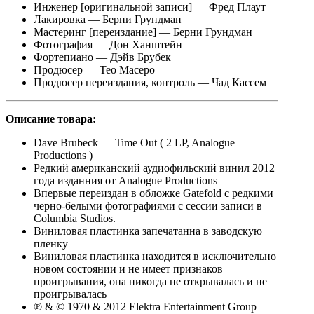
Инженер [оригинальной записи] — Фред Плаут
Лакировка — Берни Грундман
Мастеринг [переиздание] — Берни Грундман
Фотография — Дон Ханштейн
Фортепиано — Дэйв Брубек
Продюсер — Тео Масеро
Продюсер переиздания, контроль — Чад Кассем
Описание
товара:
Dave Brubeck — Time Out ( 2 LP, Analogue
Productions )
Редкий американский аудиофильский винил 2012
года изданния от Analogue Productions
Впервые переиздан в обложке Gatefold с редкими
черно-белыми фотографиями с сессии записи в
Columbia Studios.
Виниловая пластинка запечатанна в заводскую
пленку
Виниловая пластинка находится в исключительно
новом состоянии и не имеет признаков
проигрывания, она никогда не открывалась и не
проигрывалась
℗ & © 1970 & 2012 Elektra Entertainment Group