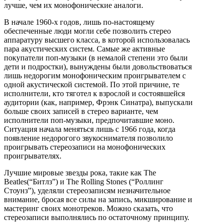
лучше, чем их монофонические аналоги.
В начале 1960-х годов, лишь по-настоящему
обеспеченные люди могли себе позволить стерео
аппаратуру высшего класса, в которой использовалась
пара акустических систем. Самые же активные
покупатели поп-музыки (в немалой степени это были
дети и подростки), вынуждены были довольствоваться
лишь недорогим монофоническим проигрывателем с
одной акустической системой. По этой причине, те
исполнители, кто тяготел к взрослой и состоявшейся
аудитории (как, например, Фрэнк Синатра), выпускали
больше своих записей в стерео варианте, чем
исполнители поп-музыки, предпочитавшие моно.
Ситуация начала меняться лишь с 1966 года, когда
появление недорогого звукоснимателя позволило
проигрывать стереозаписи на монофонических
проигрывателях.
Лучшие мировые звезды рока, такие как The
Beatles(“Битлз”) и The Rolling Stones (“Роллинг
Стоунз”), уделяли стереозаписям незначительное
внимание, бросая все силы на запись, микширование и
мастеринг своих монотреков. Можно сказать, что
стереозаписи выполнялись по остаточному принципу.