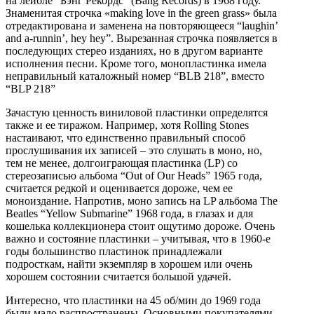
на лейбле “Бэнг Рекордс” (Bang Records) в 1968 году.
Знаменитая строчка «making love in the green grass» была
отредактирована и заменена на повторяющееся “laughin’
and a-runnin’, hey hey”. Вырезанная строчка появляется в
последующих стерео изданиях, но в другом варианте
исполнения песни. Кроме того, монопластинка имела
неправильный каталожный номер “BLB 218”, вместо
“BLP 218”
Зачастую ценность виниловой пластинки определятся
также и ее тиражом. Например, хотя Rolling Stones
настаивают, что единственно правильный способ
прослушивания их записей – это слушать в моно, но,
тем не менее, долгоиграющая пластинка (LP) со
стереозаписью альбома “Out of Our Heads” 1965 года,
считается редкой и оценивается дороже, чем ее
моноиздание. Напротив, моно запись на LP альбома The
Beatles “Yellow Submarine” 1968 года, в глазах и для
кошелька коллекционера стоит ощутимо дороже. Очень
важно и состояние пластинки – учитывая, что в 1960-е
годы большинство пластинок принадлежали
подросткам, найти экземпляр в хорошем или очень
хорошем состоянии считается большой удачей.
Интересно, что пластинки на 45 об/мин до 1969 года
были мало распространены. Основными покупателями