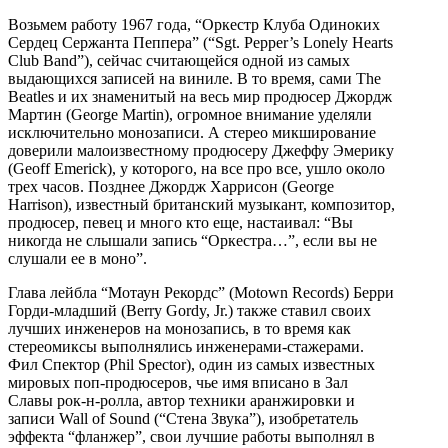
Возьмем работу 1967 года, “Оркестр Клуба Одиноких
Сердец Сержанта Пеппера” (“Sgt. Pepper’s Lonely Hearts
Club Band”), сейчас считающейся одной из самых
выдающихся записей на виниле. В то время, сами The
Beatles и их знаменитый на весь мир продюсер Джордж
Мартин (George Martin), огромное внимание уделяли
исключительно монозаписи. А стерео микширование
доверили малоизвестному продюсеру Джеффу Эмерику
(Geoff Emerick), у которого, на все про все, ушло около
трех часов. Позднее Джордж Харрисон (George
Harrison), известный британский музыкант, композитор,
продюсер, певец и много кто еще, настаивал: “Вы
никогда не слышали запись “Оркестра…”, если вы не
слушали ее в моно”.
Глава лейбла “Мотаун Рекордс” (Motown Records) Берри
Горди-младший (Berry Gordy, Jr.) также ставил своих
лучших инженеров на монозапись, в то время как
стереомиксы выполнялись инженерами-стажерами.
Фил Спектор (Phil Spector), один из самых известных
мировых поп-продюсеров, чье имя вписано в Зал
Славы рок-н-ролла, автор техники аранжировки и
записи Wall of Sound (“Стена Звука”), изобретатель
эффекта “фланжер”, свои лучшие работы выполнял в