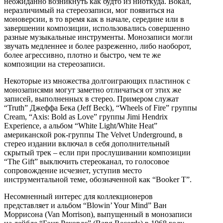
неожиданно возникнуть как будто из ниоткуда. Вокал,
неразличимый на стереозаписи, мог появиться на
моноверсии, в то время как в начале, середине или в
завершении композиции, использовались совершенно
разные музыкальные инструменты. Монозаписи могли
звучать медленнее и более разреженно, либо наоборот,
более агрессивно, плотно и быстро, чем те же
композиции на стереозаписи.
Некоторые из множества долгоиграющих пластинок с
монозаписями могут заметно отличаться от этих же
записей, выполненных в стерео. Примером служат
“Truth” Джеффа Бека (Jeff Beck), “Wheels of Fire” группы
Cream, “Axis: Bold as Love” группы Jimi Hendrix
Experience, а альбом “White Light/White Heat”
американской рок-группы The Velvet Underground, в
стерео издании включал в себя дополнительный
скрытый трек – если при прослушивании композиции
“The Gift” выключить стереоканал, то голосовое
сопровождение исчезнет, уступив место
инструментальной теме, обозначенной как “Booker T”.
Несомненный интерес для коллекционеров
представляет и альбом “Blowin’ Your Mind” Ван
Моррисона (Van Morrison), выпущенный в монозаписи