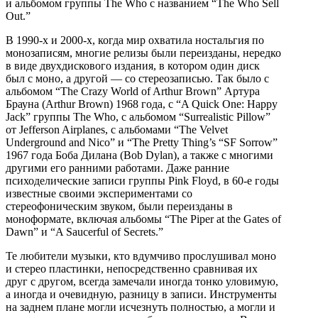
и альбомом группы The Who c названием “The Who Sell
Out.”
В 1990-х и 2000-х, когда мир охватила ностальгия по
монозаписям, многие релизы были переизданы, нередко
в виде двухдискового издания, в котором один диск
был с моно, а другой — со стереозаписью. Так было с
альбомом “The Crazy World of Arthur Brown” Артура
Брауна (Arthur Brown) 1968 года, с “A Quick One: Happy
Jack” группы The Who, c альбомом “Surrealistic Pillow”
от Jefferson Airplanes, с альбомами “The Velvet
Underground and Nico” и “The Pretty Thing’s “SF Sorrow”
1967 года Боба Дилана (Bob Dylan), а также с многими
другими его ранними работами. Даже ранние
психоделические записи группы Pink Floyd, в 60-е годы
известные своими экспериментами со
стереофоническим звуком, были переизданы в
моноформате, включая альбомы “The Piper at the Gates of
Dawn” и “A Saucerful of Secrets.”
Те любители музыки, кто вдумчиво прослушивал моно
и стерео пластинки, непосредственно сравнивая их
друг с другом, всегда замечали иногда тонко уловимую,
а иногда и очевидную, разницу в записи. Инструменты
на заднем плане могли исчезнуть полностью, а могли и