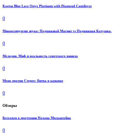
Koetsu Blue Lace Onyx Platinum with Diamond Cantilever
0
Микрохирургия звука: Подвижный Магнит vs Подвижная Катушка.
0
Мелодия. Миф и реальность советского винила
0
Моно против Стерео: Битва в канавке
0
Обзоры
Бетховен в прочтении Натана Мильштейна
0