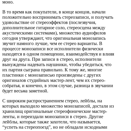
моно.
В то время как покупатели, в конце концов, начали
положительно воспринимать стереозаписи, и получать
удовольствие от стереоэффектов (послезвучия,
дополнительное гитарное соло, стереосцена между
акустическими системами), множество аудиофилов
сегодня утверждают, что оригинальная монозапись
звучит намного лучше, чем ее стерео варианты. В
процессе монозаписи все исполнители физически
находятся в одном помещении, взаимодействуя и влияя
друг на друга. При записи в стерео, исполнители
вынуждены надевать наушники, чтобы убедиться, что
их партия сыграна правильно. К тому же, многие
пластинки с монозаписью произведены с других
оригиналов студийных мастер-лент, чем их стерео-
собратья, и конечно, в этом случае, разница в звучании
будет весьма заметной.
С широким распространением стерео, лейблы, на
которых выходило множество монозаписей, достали из
хранилищ оригинальные стереофонические мастер-
ленты, и переиздали монозаписи в стерео. Другие
лейблы, которые также захотели, что называется,
“успеть на стереопоезд”, но не обладали исходными