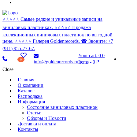
⭐️⭐️⭐️⭐️⭐️ Самые редкие и уникальные записи на
виниловых пластинках. ⭐️⭐️⭐️⭐️⭐️ Продажа
коллекционных виниловых пластинок по выгодной
цене. ⭐️⭐️⭐️⭐️⭐️ Галерея Goldenrecords. ☎ Звоните: +7
(911) 955-77-67.
Your cart:
0
0
0
info@goldenrecords.ru
Items
-
0 ₽
Close
Главная
О компании
Каталог
Распродажа
Информация
Состояние виниловых пластинок
Статьи
Обзоры и Новости
Доставка и оплата
Контакты