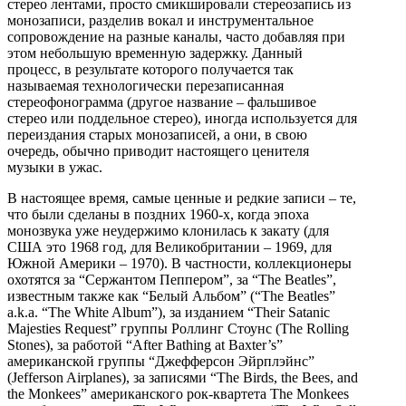
стерео лентами, просто смикшировали стереозапись из
монозаписи, разделив вокал и инструментальное
сопровождение на разные каналы, часто добавляя при
этом небольшую временную задержку. Данный
процесс, в результате которого получается так
называемая технологически перезаписанная
стереофонограмма (другое название – фальшивое
стерео или поддельное стерео), иногда используется для
переиздания старых монозаписей, а они, в свою
очередь, обычно приводит настоящего ценителя
музыки в ужас.
В настоящее время, самые ценные и редкие записи – те,
что были сделаны в поздних 1960-х, когда эпоха
монозвука уже неудержимо клонилась к закату (для
США это 1968 год, для Великобритании – 1969, для
Южной Америки – 1970). В частности, коллекционеры
охотятся за “Сержантом Пеппером”, за “The Beatles”,
известным также как “Белый Альбом” (“The Beatles”
a.k.a. “The White Album”), за изданием “Their Satanic
Majesties Request” группы Роллинг Стоунс (The Rolling
Stones), за работой “After Bathing at Baxter’s”
американской группы “Джефферсон Эйрплэйнс”
(Jefferson Airplanes), за записями “The Birds, the Bees, and
the Monkees” американского рок-квартета The Monkees