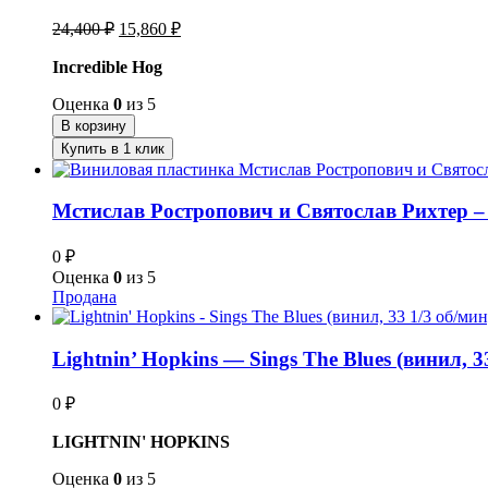
Первоначальная
Текущая
24,400
₽
15,860
₽
цена
цена:
составляла
Incredible Hog
15,860 ₽.
24,400 ₽.
Оценка
0
из 5
В корзину
Купить в 1 клик
Мстислав Ростропович и Святослав Рихтер – 
0
₽
Оценка
0
из 5
Продана
Lightnin’ Hopkins — Sings The Blues (винил, 
0
₽
LIGHTNIN' HOPKINS
Оценка
0
из 5