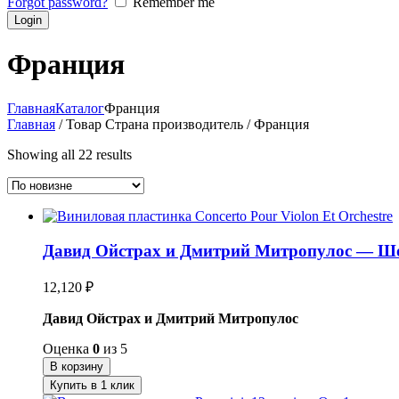
Forgot password?
Remember me
Франция
Главная
Каталог
Франция
Главная
/ Товар Страна производитель / Франция
Showing all 22 results
Давид Ойстрах и Дмитрий Митропулос — Шост
12,120
₽
Давид Ойстрах и Дмитрий Митропулос
Оценка
0
из 5
В корзину
Купить в 1 клик