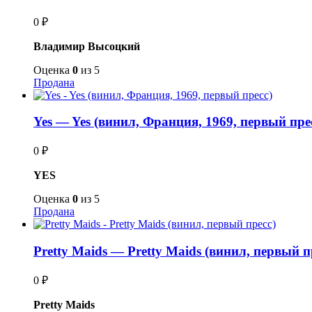
0
₽
Владимир Высоцкий
Оценка
0
из 5
Продана
Yes — Yes (винил, Франция, 1969, первый пре
0
₽
YES
Оценка
0
из 5
Продана
Pretty Maids — Pretty Maids (винил, первый п
0
₽
Pretty Maids