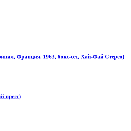
инил, Франция, 1963, бокс-сет, Хай-Фай Стерео)
й пресс)