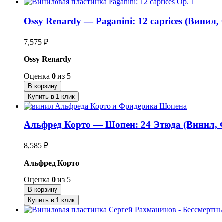
Ossy Renardy — Paganini: 12 caprices (Винил
7,575
₽
Ossy Renardy
Оценка
0
из 5
В корзину
Купить в 1 клик
Альфред Корто — Шопен: 24 Этюда (Винил, Ф
8,585
₽
Альфред Корто
Оценка
0
из 5
В корзину
Купить в 1 клик