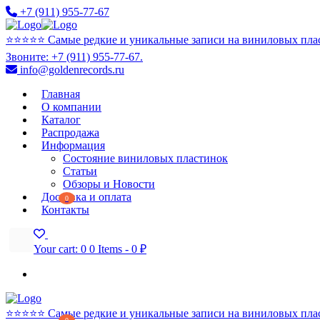
+7 (911) 955-77-67
⭐️⭐️⭐️⭐️⭐️ Самые редкие и уникальные записи на виниловых пла
Звоните: +7 (911) 955-77-67.
info@goldenrecords.ru
Главная
О компании
Каталог
Распродажа
Информация
Состояние виниловых пластинок
Статьи
Обзоры и Новости
Доставка и оплата
0
Контакты
Your cart:
0
0 Items
-
0 ₽
⭐️⭐️⭐️⭐️⭐️ Самые редкие и уникальные записи на виниловых пла