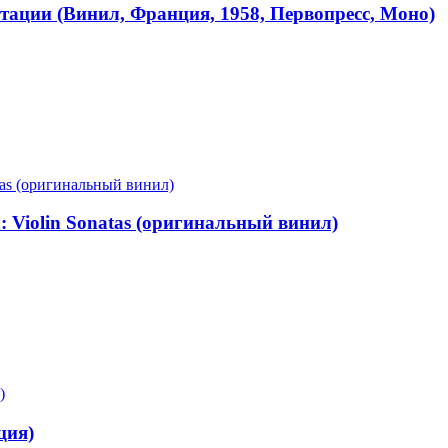
ации (Винил, Франция, 1958, Первопресс, Моно)
n: Violin Sonatas (оригинальный винил)
ция)