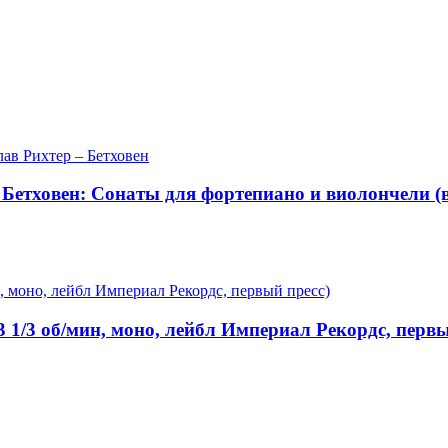
Бетховен: Сонаты для фортепиано и виолончели (в
33 1/3 об/мин, моно, лейбл Империал Рекордс, первы