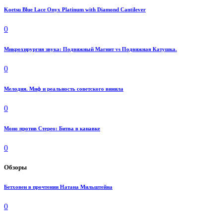
Koetsu Blue Lace Onyx Platinum with Diamond Cantilever
0
Микрохирургия звука: Подвижный Магнит vs Подвижная Катушка.
0
Мелодия. Миф и реальность советского винила
0
Моно против Стерео: Битва в канавке
0
Обзоры
Бетховен в прочтении Натана Мильштейна
0