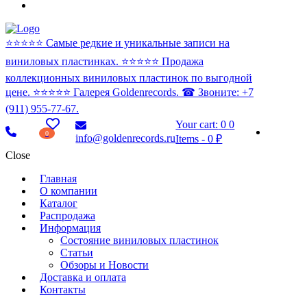
⭐️⭐️⭐️⭐️⭐️ Самые редкие и уникальные записи на
виниловых пластинках. ⭐️⭐️⭐️⭐️⭐️ Продажа
коллекционных виниловых пластинок по выгодной
цене. ⭐️⭐️⭐️⭐️⭐️ Галерея Goldenrecords. ☎ Звоните: +7
(911) 955-77-67.
Your cart:
0
0
0
info@goldenrecords.ru
Items
-
0 ₽
Close
Главная
О компании
Каталог
Распродажа
Информация
Состояние виниловых пластинок
Статьи
Обзоры и Новости
Доставка и оплата
Контакты