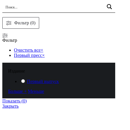
Фильтр (0)
Фильтр
Очистить все
×
Первый пресс
×
Издание
Первый выпуск
Больше +
Меньше
Показать
(
0
)
Закрыть