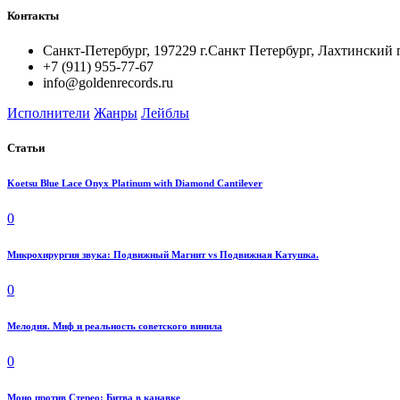
Контакты
Санкт-Петербург, 197229 г.Санкт Петербург, Лахтинский 
+7 (911) 955-77-67
info@goldenrecords.ru
Исполнители
Жанры
Лейблы
Статьи
Koetsu Blue Lace Onyx Platinum with Diamond Cantilever
0
Микрохирургия звука: Подвижный Магнит vs Подвижная Катушка.
0
Мелодия. Миф и реальность советского винила
0
Моно против Стерео: Битва в канавке