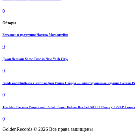
0
Обзоры
Бетховен в прочтении Натана Мильштейна
0
Джон Леннон: Some Time in New York City.
0
Blinds and Shutters» с автографом Ринго Старра — лимитированное издание Genesis Pu
0
The Alan Parsons Project — I Robot: Super Deluxe Box Set (4CD + Blu-ray + 2×LP + книг
0
GoldenRecords © 2026 Все права защищены