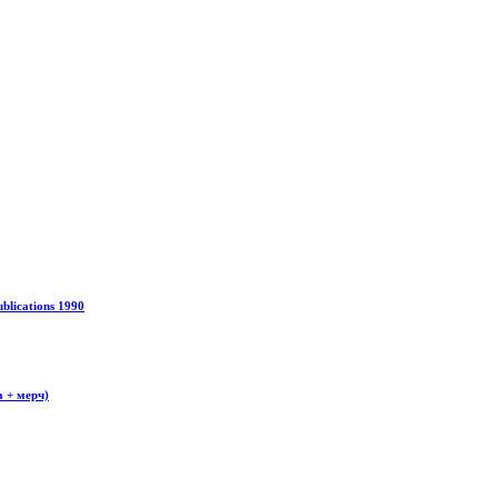
blications 1990
а + мерч)