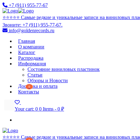
+7 (911) 955-77-67
⭐️⭐️⭐️⭐️⭐️ Самые редкие и уникальные записи на виниловых пла
Звоните: +7 (911) 955-77-67.
info@goldenrecords.ru
Главная
О компании
Каталог
Распродажа
Информация
Состояние виниловых пластинок
Статьи
Обзоры и Новости
Доставка и оплата
0
Контакты
Your cart:
0
0 Items
-
0 ₽
⭐️⭐️⭐️⭐️⭐️ Самые редкие и уникальные записи на виниловых пла