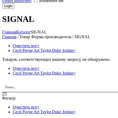
Forgot password?
Remember me
SIGNAL
Главная
Каталог
SIGNAL
Главная
/ Товар Фирма производитель / SIGNAL
Очистить все
×
Cecil Payne,Art Taylor,Duke Jordan
×
Товаров, соответствующих вашему запросу, не обнаружено.
Очистить все
×
Cecil Payne,Art Taylor,Duke Jordan
×
Фильтр
Очистить все
×
Cecil Payne,Art Taylor,Duke Jordan
×